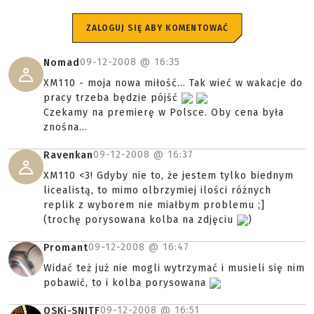
ZALOGUJ SIĘ ABY KOMENTOWAĆ
09-12-2008 @
16:35
Nomad
XM110 - moja nowa miłość... Tak wieć w wakacje do
pracy trzeba będzie pójść
Czekamy na premierę w Polsce. Oby cena była
znośna...
09-12-2008 @
16:37
Ravenkan
XM110 <3! Gdyby nie to, że jestem tylko biednym
licealistą, to mimo olbrzymiej ilości różnych
replik z wyborem nie miałbym problemu ;]
(trochę porysowana kolba na zdjęciu
)
09-12-2008 @
16:47
Promant
Widać też już nie mogli wytrzymać i musieli się nim
pobawić, to i kolba porysowana
09-12-2008 @
16:51
OSKi-SNITF