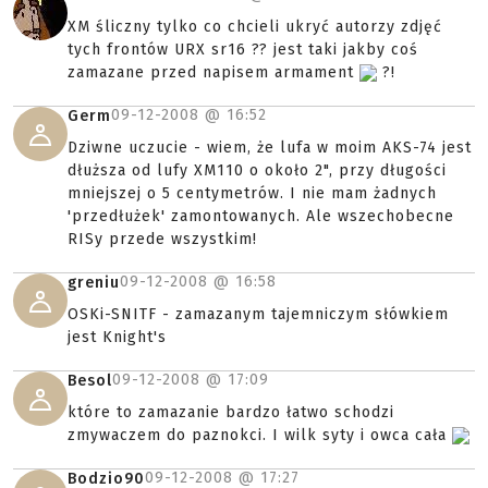
XM śliczny tylko co chcieli ukryć autorzy zdjęć
tych frontów URX sr16 ?? jest taki jakby coś
zamazane przed napisem armament
?!
09-12-2008 @
16:52
Germ
Dziwne uczucie - wiem, że lufa w moim AKS-74 jest
dłuższa od lufy XM110 o około 2", przy długości
mniejszej o 5 centymetrów. I nie mam żadnych
'przedłużek' zamontowanych. Ale wszechobecne
RISy przede wszystkim!
09-12-2008 @
16:58
greniu
OSKi-SNITF - zamazanym tajemniczym słówkiem
jest Knight's
09-12-2008 @
17:09
Besol
które to zamazanie bardzo łatwo schodzi
zmywaczem do paznokci. I wilk syty i owca cała
09-12-2008 @
17:27
Bodzio90