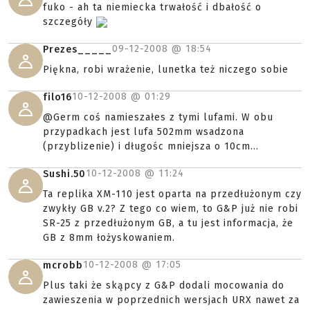
fuko - ah ta niemiecka trwałość i dbałość o
szczegóły
09-12-2008 @
18:54
Prezes_____
Piękna, robi wrażenie, lunetka też niczego sobie
10-12-2008 @
01:29
filo16
@Germ coś namieszałes z tymi lufami. W obu
przypadkach jest lufa 502mm wsadzona
(przyblizenie) i długośc mniejsza o 10cm...
10-12-2008 @
11:24
Sushi.50
Ta replika XM-110 jest oparta na przedłużonym czy
zwykły GB v.2? Z tego co wiem, to G&P już nie robi
SR-25 z przedłużonym GB, a tu jest informacja, że
GB z 8mm łożyskowaniem.
10-12-2008 @
17:05
mcrobb
Plus taki że skąpcy z G&P dodali mocowania do
zawieszenia w poprzednich wersjach URX nawet za