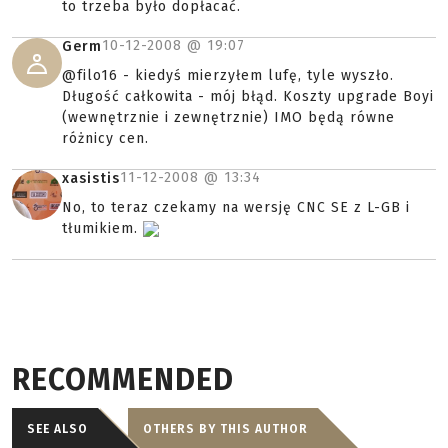
to trzeba było dopłacać.
10-12-2008 @
19:07
Germ
@filo16 - kiedyś mierzyłem lufę, tyle wyszło.
Długość całkowita - mój błąd. Koszty upgrade Boyi
(wewnętrznie i zewnętrznie) IMO będą równe
różnicy cen.
11-12-2008 @
13:34
xasistis
No, to teraz czekamy na wersję CNC SE z L-GB i
tłumikiem.
RECOMMENDED
SEE ALSO
OTHERS BY THIS AUTHOR