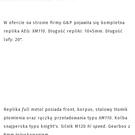
W ofercie na stronie firmy G&P pojawiła się kompletna
replika AEG:
XM110
. Długość repliki: 1045mm. Długość
lufy: 20".
Replika
full metal
posiada front, korpus, stalowy tłumik
płomienia oraz rączkę przeładowania typu
XM110
. Kolba
snajperska typu knight's. Silnik M120
hi speed
. Gearbox z
8mm łożyskowaniem.