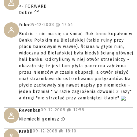
<- FORWARD
Dobre ^^
09-12-2008 @
17:54
fuko
Bodzio - nie ma się co śmiać. Rok temu kopałem w
Banku Polskim na Bielańskiej (takie ruiny przy
placu bankowym w wawie). Ściana w głębi ruin,
widoczna od Bielańskiej była kiedyś ścianą głównej
hali banku. Odkryliśmy w niej otwór strzelniczy -
okazało się że jest tam płyta pancerna założona
przez Niemców w czasie okupacji, a otwór służyć
miał strażnikowi do ostrzeliwania partyzantów. Na
płycie zachowały się nawet napisy po niemiecku -
jeden brzmiał " w razie zagrożenia dzwonić 3 razy"
a drugi "nie strzelać przy zamkniętej klapie"
09-12-2008 @
17:58
Ravenkan
Niemiecki geniusz ;D
09-12-2008 @
18:10
Krabii