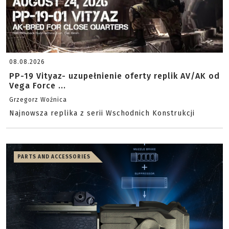
08.08.2026
PP-19 Vityaz- uzupełnienie oferty replik AV/AK od
Vega Force ...
Grzegorz Woźnica
Najnowsza replika z serii Wschodnich Konstrukcji
PARTS AND ACCESSORIES