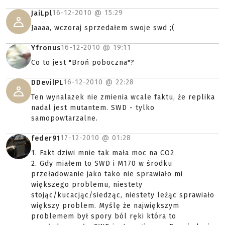
16-12-2010 @
15:29
JaiLpl
Jaaaa, wczoraj sprzedałem swoje swd ;(
16-12-2010 @
19:11
Yfronus
Co to jest "Broń poboczna"?
16-12-2010 @
22:28
DDevilPL
Ten wynalazek nie zmienia wcale faktu, że replika
nadal jest mutantem. SWD - tylko
samopowtarzalne.
17-12-2010 @
01:28
feder91
1. Fakt dziwi mnie tak mała moc na CO2
2. Gdy miałem to SWD i M170 w środku
przeładowanie jako tako nie sprawiało mi
większego problemu, niestety
stojąc/kucacjąc/siedząc, niestety leżąc sprawiało
większy problem. Myślę że największym
problemem był spory ból ręki która to