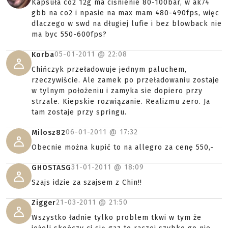
Kapsuła co2 12g ma ciśnienie 80-100bar, w ak74
gbb na co2 i npasie na max mam 480-490fps, więc
dlaczego w swd na długiej lufie i bez blowback nie
ma byc 550-600fps?
05-01-2011 @
22:08
Korba
Chińczyk przeładowuje jednym paluchem,
rzeczywiście. Ale zamek po przeładowaniu zostaje
w tylnym położeniu i zamyka sie dopiero przy
strzale. Kiepskie rozwiązanie. Realizmu zero. Ja
tam zostaje przy springu.
06-01-2011 @
17:32
Milosz82
Obecnie można kupić to na allegro za cenę 550,-
31-01-2011 @
18:09
GHOSTASG
Szajs idzie za szajsem z Chin!!
21-03-2011 @
21:50
Zigger
Wszystko ładnie tylko problem tkwi w tym że