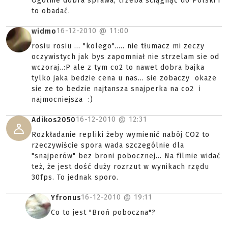
Ogólnie dobra sprawa, trzeba ściągnąć do Polski i
to obadać.
16-12-2010 @
11:00
widmo
rosiu rosiu ... "kolego"..... nie tłumacz mi zeczy
oczywistych jak bys zapomniał nie strzelam sie od
wczoraj..:P ale z tym co2 to nawet dobra bajka
tylko jaka bedzie cena u nas... sie zobaczy okaze
sie ze to bedzie najtansza snajperka na co2 i
najmocniejsza :)
16-12-2010 @
12:31
Adikos2050
Rozkładanie repliki żeby wymienić nabój CO2 to
rzeczywiście spora wada szczególnie dla
"snajperów" bez broni pobocznej... Na filmie widać
też, że jest dość duży rozrzut w wynikach rzędu
30fps. To jednak sporo.
16-12-2010 @
19:11
Yfronus
Co to jest "Broń poboczna"?