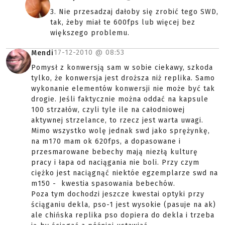
3. Nie przesadzaj dałoby się zrobić tego SWD,
tak, żeby miał te 600fps lub więcej bez
większego problemu.
17-12-2010 @
08:53
Mendi
Pomysł z konwersją sam w sobie ciekawy, szkoda
tylko, że konwersja jest droższa niż replika. Samo
wykonanie elementów konwersji nie może być tak
drogie. Jeśli faktycznie można oddać na kapsule
100 strzałów, czyli tyle ile na całodniowej
aktywnej strzelance, to rzecz jest warta uwagi.
Mimo wszystko wolę jednak swd jako sprężynkę,
na m170 mam ok 620fps, a dopasowane i
przesmarowane bebechy mają niezłą kulturę
pracy i łapa od naciągania nie boli. Przy czym
ciężko jest naciągnąć niektóe egzemplarze swd na
m150 - kwestia spasowania bebechów.
Poza tym dochodzi jeszcze kwestai optyki przy
ściąganiu dekla, pso-1 jest wysokie (pasuje na ak)
ale chińska replika pso dopiera do dekla i trzeba