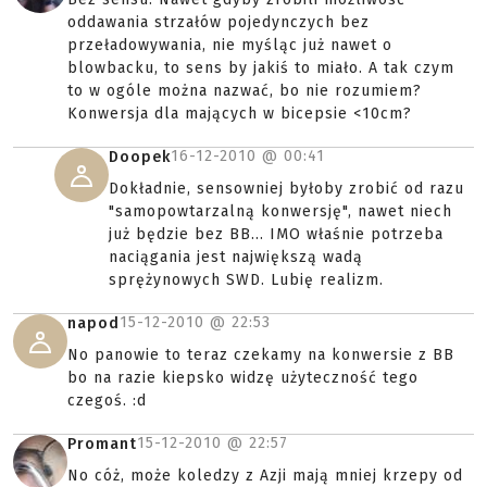
oddawania strzałów pojedynczych bez
przeładowywania, nie myśląc już nawet o
blowbacku, to sens by jakiś to miało. A tak czym
to w ogóle można nazwać, bo nie rozumiem?
Konwersja dla mających w bicepsie <10cm?
16-12-2010 @
00:41
Doopek
Dokładnie, sensowniej byłoby zrobić od razu
"samopowtarzalną konwersję", nawet niech
już będzie bez BB... IMO właśnie potrzeba
naciągania jest największą wadą
sprężynowych SWD. Lubię realizm.
15-12-2010 @
22:53
napod
No panowie to teraz czekamy na konwersie z BB
bo na razie kiepsko widzę użyteczność tego
czegoś. :d
15-12-2010 @
22:57
Promant
No cóż, może koledzy z Azji mają mniej krzepy od