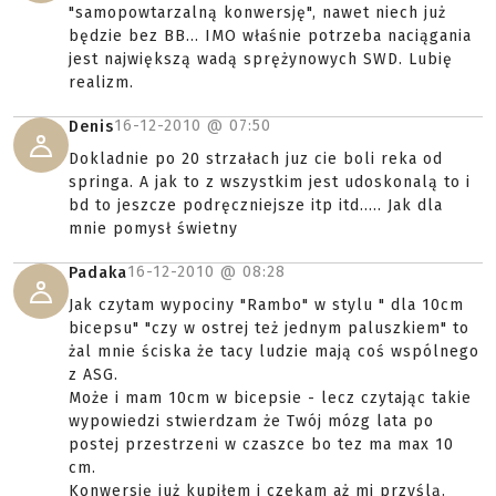
"samopowtarzalną konwersję", nawet niech już
będzie bez BB... IMO właśnie potrzeba naciągania
jest największą wadą sprężynowych SWD. Lubię
realizm.
16-12-2010 @
07:50
Denis
Dokladnie po 20 strzałach juz cie boli reka od
springa. A jak to z wszystkim jest udoskonalą to i
bd to jeszcze podręczniejsze itp itd..... Jak dla
mnie pomysł świetny
16-12-2010 @
08:28
Padaka
Jak czytam wypociny "Rambo" w stylu " dla 10cm
bicepsu" "czy w ostrej też jednym paluszkiem" to
żal mnie ściska że tacy ludzie mają coś wspólnego
z ASG.
Może i mam 10cm w bicepsie - lecz czytając takie
wypowiedzi stwierdzam że Twój mózg lata po
postej przestrzeni w czaszce bo tez ma max 10
cm.
Konwersję już kupiłem i czekam aż mi przyślą.