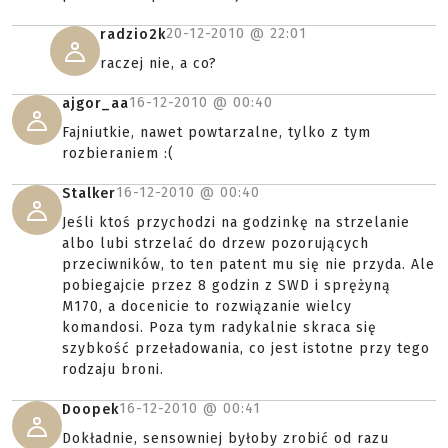
20-12-2010 @
22:01
radzio2k
raczej nie, a co?
16-12-2010 @
00:40
ajgor_aa
Fajniutkie, nawet powtarzalne, tylko z tym
rozbieraniem :(
16-12-2010 @
00:40
Stalker
Jeśli ktoś przychodzi na godzinkę na strzelanie
albo lubi strzelać do drzew pozorujących
przeciwników, to ten patent mu się nie przyda. Ale
pobiegajcie przez 8 godzin z SWD i sprężyną
M170, a docenicie to rozwiązanie wielcy
komandosi. Poza tym radykalnie skraca się
szybkość przeładowania, co jest istotne przy tego
rodzaju broni.
16-12-2010 @
00:41
Doopek
Dokładnie, sensowniej byłoby zrobić od razu