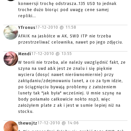
konwersji trochę odstrasza..135 USD to jednak
troche dużo biorąc pod uwagę cene samej
repliki...
17-12-2010 @
11:58
Yfronus
AFAIK na jaskółce w AK, SWD ITP nie trzeba
przestrzeliwać celownika, nawet po jego zdjęciu.
17-12-2010 @
13:55
Mendi
W teorii nie trzeba, ale należy uwzględnić fakt, ze
szyna na swd a&k jest ze znalu i się pięknie
wyciera (dosyć nawet nierównomiernie) przy
zakłądaniu/zdejmowaniu lunet, a co za tym idzie,
po ściągnięciu bywają problemy z założeniem
lunety tak "jak była" wcześniej. U mnie szynę na
body połamało całkowicie nokto nsp3, więc
założyłem plate z ak i jest w sumie lepiej niż na
stocku.
17-12-2010 @
14:06
thewojtz