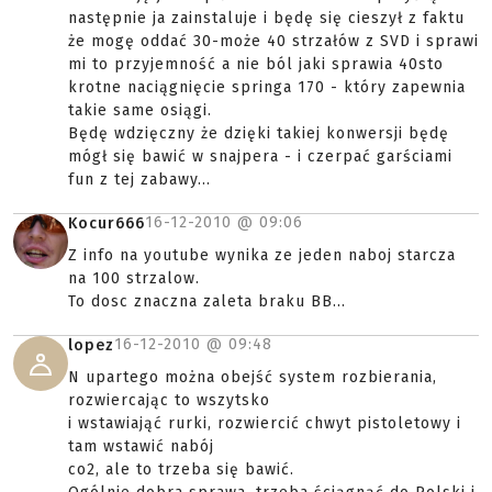
następnie ja zainstaluje i będę się cieszył z faktu
że mogę oddać 30-może 40 strzałów z SVD i sprawi
mi to przyjemność a nie ból jaki sprawia 40sto
krotne naciągnięcie springa 170 - który zapewnia
takie same osiągi.
Będę wdzięczny że dzięki takiej konwersji będę
mógł się bawić w snajpera - i czerpać garściami
fun z tej zabawy...
16-12-2010 @
09:06
Kocur666
Z info na youtube wynika ze jeden naboj starcza
na 100 strzalow.
To dosc znaczna zaleta braku BB...
16-12-2010 @
09:48
lopez
N upartego można obejść system rozbierania,
rozwiercając to wszytsko
i wstawiająć rurki, rozwiercić chwyt pistoletowy i
tam wstawić nabój
co2, ale to trzeba się bawić.