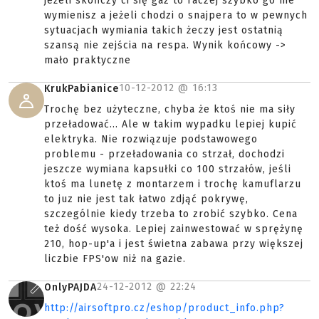
jeżeli skończy ci się gaz to raczej szybko go nie
wymienisz a jeżeli chodzi o snajpera to w pewnych
sytuacjach wymiania takich żeczy jest ostatnią
szansą nie zejścia na respa. Wynik końcowy ->
mało praktyczne
10-12-2012 @
16:13
KrukPabianice
Trochę bez użyteczne, chyba że ktoś nie ma siły
przeładować... Ale w takim wypadku lepiej kupić
elektryka. Nie rozwiązuje podstawowego
problemu - przeładowania co strzał, dochodzi
jeszcze wymiana kapsułki co 100 strzałów, jeśli
ktoś ma lunetę z montarzem i trochę kamuflarzu
to juz nie jest tak łatwo zdjąć pokrywę,
szczególnie kiedy trzeba to zrobić szybko. Cena
też dość wysoka. Lepiej zainwestować w sprężynę
210, hop-up'a i jest świetna zabawa przy większej
liczbie FPS'ow niż na gazie.
24-12-2012 @
22:24
OnlyPAJDA
http://airsoftpro.cz/eshop/product_info.php?