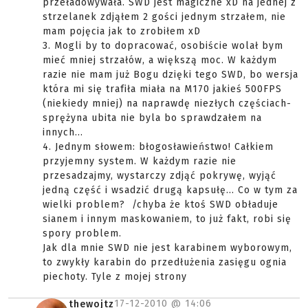
przeładowywała. SWD jest magiczne xD na jednej z
strzelanek zdjąłem 2 gości jednym strzałem, nie
mam pojęcia jak to zrobiłem xD
3. Mogli by to dopracować, osobiście wolał bym
mieć mniej strzałów, a większą moc. W każdym
razie nie mam już Bogu dzięki tego SWD, bo wersja
która mi się trafiła miała na M170 jakieś 500FPS
(niekiedy mniej) na naprawdę niezłych częściach-
sprężyna ubita nie byla bo sprawdzałem na
innych...
4. Jednym słowem: błogosławieństwo! Całkiem
przyjemny system. W każdym razie nie
przesadzajmy, wystarczy zdjąć pokrywę, wyjąć
jedną część i wsadzić drugą kapsułę... Co w tym za
wielki problem? /chyba że ktoś SWD obładuje
sianem i innym maskowaniem, to już fakt, robi się
spory problem.
Jak dla mnie SWD nie jest karabinem wyborowym,
to zwykły karabin do przedłużenia zasięgu ognia
piechoty. Tyle z mojej strony
17-12-2010 @
14:06
thewojtz