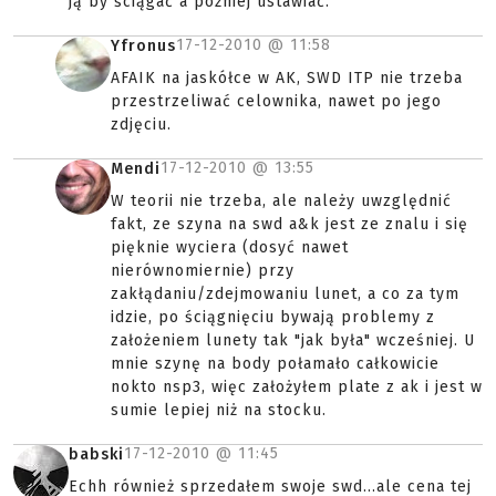
ją by ściągać a później ustawiać.
17-12-2010 @
11:58
Yfronus
AFAIK na jaskółce w AK, SWD ITP nie trzeba
przestrzeliwać celownika, nawet po jego
zdjęciu.
17-12-2010 @
13:55
Mendi
W teorii nie trzeba, ale należy uwzględnić
fakt, ze szyna na swd a&k jest ze znalu i się
pięknie wyciera (dosyć nawet
nierównomiernie) przy
zakłądaniu/zdejmowaniu lunet, a co za tym
idzie, po ściągnięciu bywają problemy z
założeniem lunety tak "jak była" wcześniej. U
mnie szynę na body połamało całkowicie
nokto nsp3, więc założyłem plate z ak i jest w
sumie lepiej niż na stocku.
17-12-2010 @
11:45
babski
Echh również sprzedałem swoje swd...ale cena tej