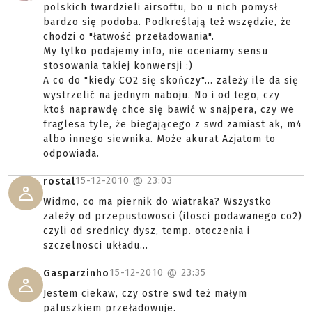
polskich twardzieli airsoftu, bo u nich pomysł
bardzo się podoba. Podkreślają też wszędzie, że
chodzi o "łatwość przeładowania".
My tylko podajemy info, nie oceniamy sensu
stosowania takiej konwersji :)
A co do "kiedy CO2 się skończy"... zależy ile da się
wystrzelić na jednym naboju. No i od tego, czy
ktoś naprawdę chce się bawić w snajpera, czy we
fraglesa tyle, że biegającego z swd zamiast ak, m4
albo innego siewnika. Może akurat Azjatom to
odpowiada.
15-12-2010 @
23:03
rostal
Widmo, co ma piernik do wiatraka? Wszystko
zależy od przepustowosci (ilosci podawanego co2)
czyli od srednicy dysz, temp. otoczenia i
szczelnosci układu...
15-12-2010 @
23:35
Gasparzinho
Jestem ciekaw, czy ostre swd też małym
paluszkiem przeładowuje.