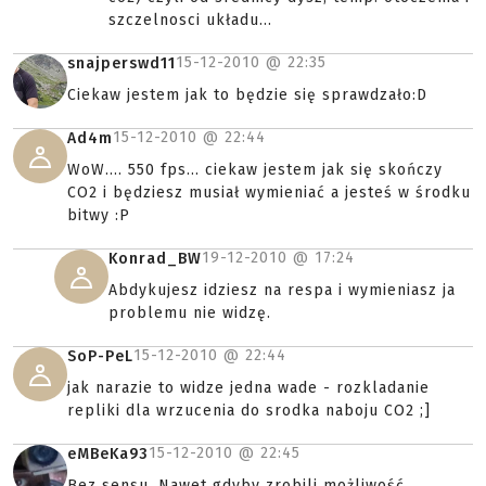
szczelnosci układu...
15-12-2010 @
22:35
snajperswd11
Ciekaw jestem jak to będzie się sprawdzało:D
15-12-2010 @
22:44
Ad4m
WoW.... 550 fps... ciekaw jestem jak się skończy
CO2 i będziesz musiał wymieniać a jesteś w środku
bitwy :P
19-12-2010 @
17:24
Konrad_BW
Abdykujesz idziesz na respa i wymieniasz ja
problemu nie widzę.
15-12-2010 @
22:44
SoP-PeL
jak narazie to widze jedna wade - rozkladanie
repliki dla wrzucenia do srodka naboju CO2 ;]
15-12-2010 @
22:45
eMBeKa93
Bez sensu. Nawet gdyby zrobili możliwość