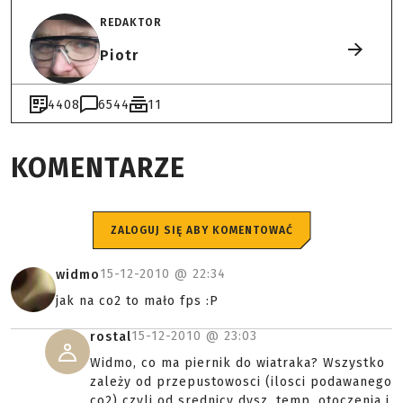
REDAKTOR
Piotr
4408
6544
11
KOMENTARZE
ZALOGUJ SIĘ ABY KOMENTOWAĆ
15-12-2010 @
22:34
widmo
jak na co2 to mało fps :P
15-12-2010 @
23:03
rostal
Widmo, co ma piernik do wiatraka? Wszystko
zależy od przepustowosci (ilosci podawanego
co2) czyli od srednicy dysz, temp. otoczenia i