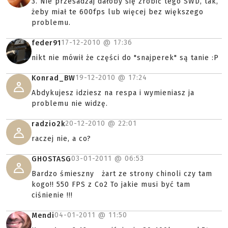
3. Nie przesadzaj dałoby się zrobić tego SWD, tak,
żeby miał te 600fps lub więcej bez większego
problemu.
17-12-2010 @
17:36
feder91
nikt nie mówił że części do "snajperek" są tanie :P
19-12-2010 @
17:24
Konrad_BW
Abdykujesz idziesz na respa i wymieniasz ja
problemu nie widzę.
20-12-2010 @
22:01
radzio2k
raczej nie, a co?
03-01-2011 @
06:53
GHOSTASG
Bardzo śmieszny żart ze strony chinoli czy tam
kogo!! 550 FPS z Co2 To jakie musi być tam
ciśnienie !!!
04-01-2011 @
11:50
Mendi