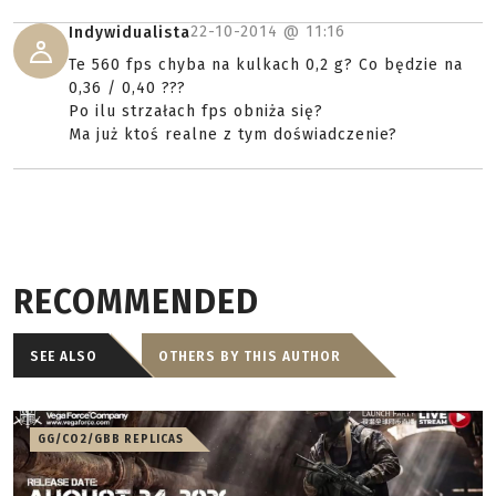
22-10-2014 @
11:16
Indywidualista
Te 560 fps chyba na kulkach 0,2 g? Co będzie na
0,36 / 0,40 ???
Po ilu strzałach fps obniża się?
Ma już ktoś realne z tym doświadczenie?
RECOMMENDED
SEE ALSO
OTHERS BY THIS AUTHOR
GG/CO2/GBB REPLICAS