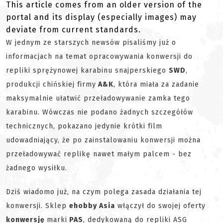
This article comes from an older version of the
portal and its display (especially images) may
deviate from current standards.
W jednym ze starszych newsów pisaliśmy już o
informacjach na temat opracowywania konwersji do
repliki sprężynowej karabinu snajperskiego
SWD
,
produkcji chińskiej firmy
A&K
, która miała za zadanie
maksymalnie ułatwić przeładowywanie zamka tego
karabinu. Wówczas nie podano żadnych szczegółów
technicznych, pokazano jedynie krótki film
udowadniający, że po zainstalowaniu konwersji można
przeładowywać replikę nawet małym palcem - bez
żadnego wysiłku.
Dziś wiadomo już, na czym polega zasada działania tej
konwersji. Sklep
ehobby Asia
włączył do swojej oferty
konwersję
marki
PAS
, dedykowaną do repliki ASG