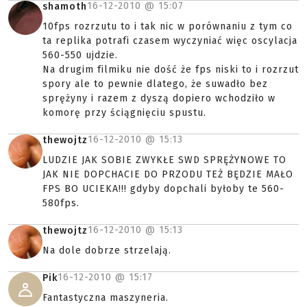
16-12-2010 @
15:07
shamoth
10fps rozrzutu to i tak nic w porównaniu z tym co
ta replika potrafi czasem wyczyniać więc oscylacja
560-550 ujdzie.
Na drugim filmiku nie dość że fps niski to i rozrzut
spory ale to pewnie dlatego, że suwadło bez
sprężyny i razem z dyszą dopiero wchodziło w
komorę przy ściągnięciu spustu.
16-12-2010 @
15:13
thewojtz
LUDZIE JAK SOBIE ZWYKŁE SWD SPRĘŻYNOWE TO
JAK NIE DOPCHACIE DO PRZODU TEŻ BĘDZIE MAŁO
FPS BO UCIEKA!!! gdyby dopchali byłoby te 560-
580fps.
16-12-2010 @
15:13
thewojtz
Na dole dobrze strzelają.
16-12-2010 @
15:17
Pik
Fantastyczna maszyneria.