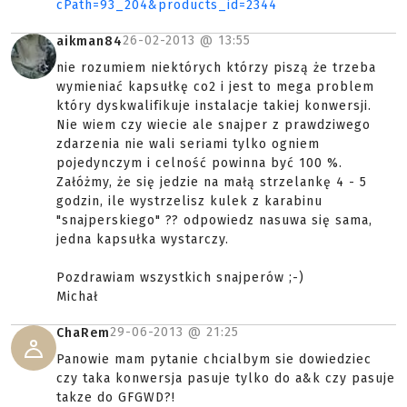
cPath=93_204&products_id=2344
26-02-2013 @
13:55
aikman84
nie rozumiem niektórych którzy piszą że trzeba
wymieniać kapsułkę co2 i jest to mega problem
który dyskwalifikuje instalacje takiej konwersji.
Nie wiem czy wiecie ale snajper z prawdziwego
zdarzenia nie wali seriami tylko ogniem
pojedynczym i celność powinna być 100 %.
Załóżmy, że się jedzie na małą strzelankę 4 - 5
godzin, ile wystrzelisz kulek z karabinu
"snajperskiego" ?? odpowiedz nasuwa się sama,
jedna kapsułka wystarczy.
Pozdrawiam wszystkich snajperów ;-)
Michał
29-06-2013 @
21:25
ChaRem
Panowie mam pytanie chcialbym sie dowiedziec
czy taka konwersja pasuje tylko do a&k czy pasuje
takze do GFGWD?!