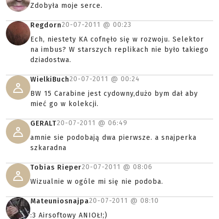
Zdobyła moje serce.
20-07-2011 @
00:23
Regdorn
Ech, niestety KA cofnęło się w rozwoju. Selektor
na imbus? W starszych replikach nie było takiego
dziadostwa.
20-07-2011 @
00:24
WielkiBuch
BW 15 Carabine jest cydowny,dużo bym dał aby
mieć go w kolekcji.
20-07-2011 @
06:49
GERALT
amnie sie podobają dwa pierwsze. a snajperka
szkaradna
20-07-2011 @
08:06
Tobias Rieper
Wizualnie w ogóle mi się nie podoba.
20-07-2011 @
08:10
Mateuniosnajpa
:3 Airsoftowy ANIOŁ!;)