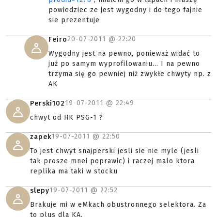
powiedziec ze jest wygodny i do tego fajnie
sie prezentuje
20-07-2011 @
22:20
Feiro
Wygodny jest na pewno, ponieważ widać to
już po samym wyprofilowaniu... I na pewno
trzyma się go pewniej niż zwykłe chwyty np. z
AK
19-07-2011 @
22:49
Perski102
chwyt od HK PSG-1 ?
19-07-2011 @
22:50
zapek
To jest chwyt snajperski jesli sie nie myle (jesli
tak prosze mnei poprawic) i raczej malo ktora
replika ma taki w stocku
19-07-2011 @
22:52
slepy
Brakuje mi w eMkach obustronnego selektora. Za
to plus dla KA.