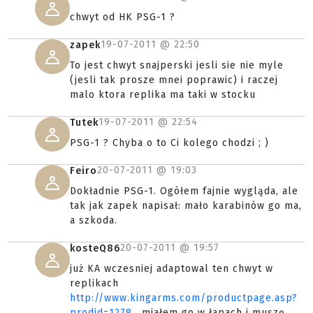
chwyt od HK PSG-1 ?
19-07-2011 @
22:50
zapek
To jest chwyt snajperski jesli sie nie myle
(jesli tak prosze mnei poprawic) i raczej
malo ktora replika ma taki w stocku
19-07-2011 @
22:54
Tutek
PSG-1 ? Chyba o to Ci kolego chodzi ; )
20-07-2011 @
19:03
Feiro
Dokładnie PSG-1. Ogółem fajnie wygląda, ale
tak jak zapek napisał: mało karabinów go ma,
a szkoda.
20-07-2011 @
19:57
kosteQ86
już KA wczesniej adaptowal ten chwyt w
replikach
http://www.kingarms.com/productpage.asp?
prodid=1278
, miałem go w łapach i muszę