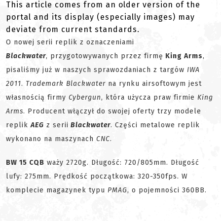
This article comes from an older version of the
portal and its display (especially images) may
deviate from current standards.
O nowej serii replik z oznaczeniami
Blackwater
, przygotowywanych przez firmę
King Arms
,
pisaliśmy już w naszych sprawozdaniach z targów
IWA
2011
.
Trademark Blackwater
na rynku airsoftowym jest
własnością firmy
Cybergun
, która użycza praw firmie
King
Arms
. Producent włączył do swojej oferty trzy modele
replik
AEG
z serii
Blackwater
. Części metalowe replik
wykonano na maszynach
CNC
.
BW 15 CQB
waży 2720g. Długość: 720/805mm. Długość
lufy: 275mm. Prędkość początkowa: 320-350fps. W
komplecie magazynek typu
PMAG
, o pojemności 360BB.