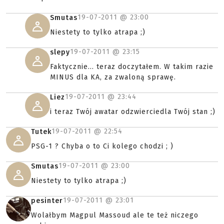
19-07-2011 @
23:00
Smutas
Niestety to tylko atrapa ;)
19-07-2011 @
23:15
slepy
Faktycznie... teraz doczytałem. W takim razie
MINUS dla KA, za zwaloną sprawę.
19-07-2011 @
23:44
Liez
i teraz Twój awatar odzwierciedla Twój stan ;)
19-07-2011 @
22:54
Tutek
PSG-1 ? Chyba o to Ci kolego chodzi ; )
19-07-2011 @
23:00
Smutas
Niestety to tylko atrapa ;)
19-07-2011 @
23:01
pesinter
Wolałbym Magpul Massoud ale te też niczego