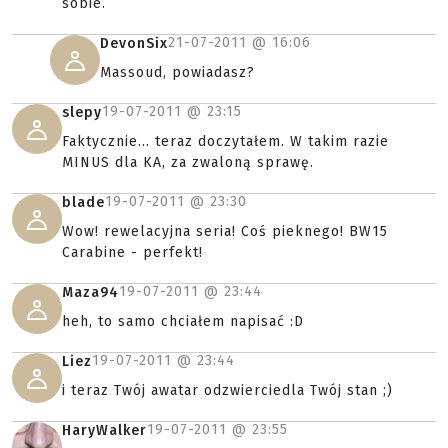
sobie.
21-07-2011 @
16:06
DevonSix
Massoud, powiadasz?
19-07-2011 @
23:15
slepy
Faktycznie... teraz doczytałem. W takim razie
MINUS dla KA, za zwaloną sprawę.
19-07-2011 @
23:30
blade
Wow! rewelacyjna seria! Coś pieknego! BW15
Carabine - perfekt!
19-07-2011 @
23:44
Maza94
heh, to samo chciałem napisać :D
19-07-2011 @
23:44
Liez
i teraz Twój awatar odzwierciedla Twój stan ;)
19-07-2011 @
23:55
HaryWalker