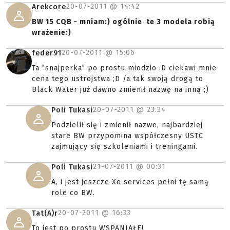
20-07-2011 @
14:42
Arekcore
BW 15 CQB - mniam:) ogólnie te 3 modela robią
wrażenie:)
20-07-2011 @
15:06
feder91
Ta "snajperka" po prostu miodzio :D ciekawi mnie
cena tego ustrojstwa ;D /a tak swoją drogą to
Black Water już dawno zmienił nazwę na inną ;)
20-07-2011 @
23:34
Poli Tukasi
Podzielił się i zmienił nazwe, najbardziej
stare BW przypomina współczesny USTC
zajmujący się szkoleniami i treningami.
21-07-2011 @
00:31
Poli Tukasi
A, i jest jeszcze Xe services pełni tę samą
role co BW.
20-07-2011 @
16:33
Tat(A)r
To jest po prostu WSPANIAŁE!