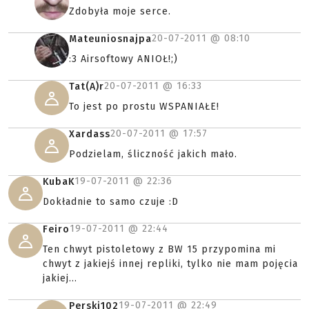
Zdobyła moje serce.
20-07-2011 @
08:10
Mateuniosnajpa
:3 Airsoftowy ANIOŁ!;)
20-07-2011 @
16:33
Tat(A)r
To jest po prostu WSPANIAŁE!
20-07-2011 @
17:57
Xardass
Podzielam, śliczność jakich mało.
19-07-2011 @
22:36
KubaK
Dokładnie to samo czuje :D
19-07-2011 @
22:44
Feiro
Ten chwyt pistoletowy z BW 15 przypomina mi
chwyt z jakiejś innej repliki, tylko nie mam pojęcia
jakiej...
19-07-2011 @
22:49
Perski102