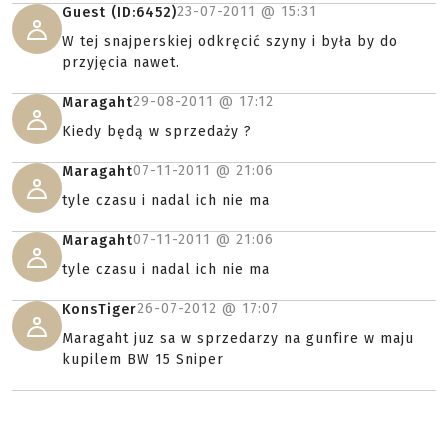
23-07-2011 @
15:31
Guest (ID:6452)
W tej snajperskiej odkręcić szyny i była by do
przyjęcia nawet.
29-08-2011 @
17:12
Maragaht
Kiedy będą w sprzedaży ?
07-11-2011 @
21:06
Maragaht
tyle czasu i nadal ich nie ma
07-11-2011 @
21:06
Maragaht
tyle czasu i nadal ich nie ma
26-07-2012 @
17:07
KonsTiger
Maragaht juz sa w sprzedarzy na gunfire w maju
kupilem BW 15 Sniper