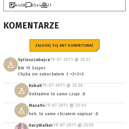
4408
6544
11
KOMENTARZE
ZALOGUJ SIĘ ABY KOMENTOWAĆ
19-07-2011 @
22:21
Syriuszzabujca
BW 15 Sniper
Chyba sie zakochałem :( <3<3<3
19-07-2011 @
22:36
KubaK
Dokładnie to samo czuje :D
19-07-2011 @
23:44
Maza94
heh, to samo chciałem napisać :D
19-07-2011 @
23:55
HaryWalker