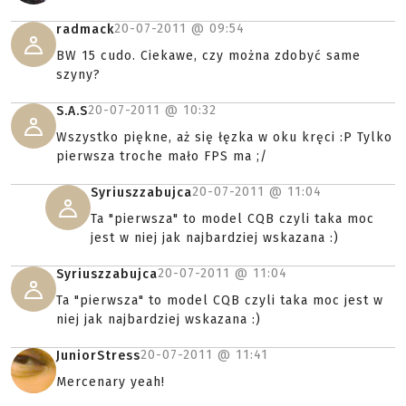
20-07-2011 @
09:54
radmack
BW 15 cudo. Ciekawe, czy można zdobyć same
szyny?
20-07-2011 @
10:32
S.A.S
Wszystko piękne, aż się łęzka w oku kręci :P Tylko
pierwsza troche mało FPS ma ;/
20-07-2011 @
11:04
Syriuszzabujca
Ta "pierwsza" to model CQB czyli taka moc
jest w niej jak najbardziej wskazana :)
20-07-2011 @
11:04
Syriuszzabujca
Ta "pierwsza" to model CQB czyli taka moc jest w
niej jak najbardziej wskazana :)
20-07-2011 @
11:41
JuniorStress
Mercenary yeah!