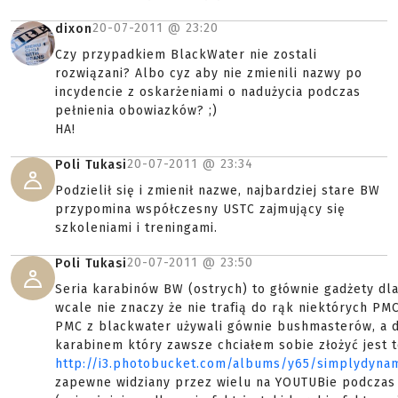
20-07-2011 @
23:20
dixon
Czy przypadkiem BlackWater nie zostali
rozwiązani? Albo cyz aby nie zmienili nazwy po
incydencie z oskarżeniami o nadużycia podczas
pełnienia obowiazków? ;)
HA!
20-07-2011 @
23:34
Poli Tukasi
Podzielił się i zmienił nazwe, najbardziej stare BW
przypomina współczesny USTC zajmujący się
szkoleniami i treningami.
20-07-2011 @
23:50
Poli Tukasi
Seria karabinów BW (ostrych) to głównie gadżety dl
wcale nie znaczy że nie trafią do rąk niektórych PMC
PMC z blackwater używali gównie bushmasterów, a 
karabinem który zawsze chciałem sobie złożyć jest 
http://i3.photobucket.com/albums/y65/simplydyna
zapewne widziany przez wielu na YOUTUBie podczas a