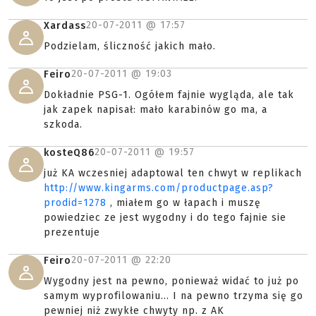
20-07-2011 @
17:57
Xardass
Podzielam, śliczność jakich mało.
20-07-2011 @
19:03
Feiro
Dokładnie PSG-1. Ogółem fajnie wygląda, ale tak
jak zapek napisał: mało karabinów go ma, a
szkoda.
20-07-2011 @
19:57
kosteQ86
już KA wczesniej adaptowal ten chwyt w replikach
http://www.kingarms.com/productpage.asp?
prodid=1278
, miałem go w łapach i muszę
powiedziec ze jest wygodny i do tego fajnie sie
prezentuje
20-07-2011 @
22:20
Feiro
Wygodny jest na pewno, ponieważ widać to już po
samym wyprofilowaniu... I na pewno trzyma się go
pewniej niż zwykłe chwyty np. z AK