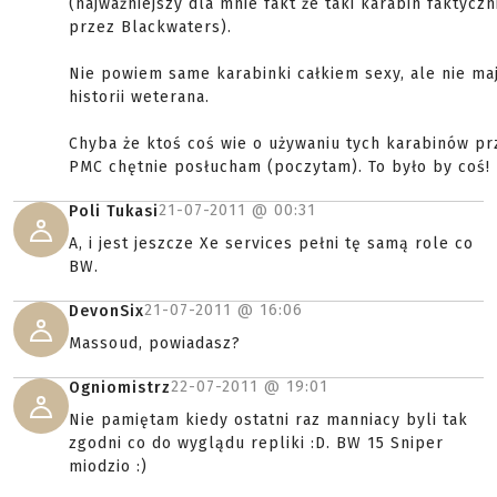
(najważniejszy dla mnie fakt że taki karabin faktycz
przez Blackwaters).
Nie powiem same karabinki całkiem sexy, ale nie ma
historii weterana.
Chyba że ktoś coś wie o używaniu tych karabinów pr
PMC chętnie posłucham (poczytam). To było by coś!
21-07-2011 @
00:31
Poli Tukasi
A, i jest jeszcze Xe services pełni tę samą role co
BW.
21-07-2011 @
16:06
DevonSix
Massoud, powiadasz?
22-07-2011 @
19:01
Ogniomistrz
Nie pamiętam kiedy ostatni raz manniacy byli tak
zgodni co do wyglądu repliki :D. BW 15 Sniper
miodzio :)