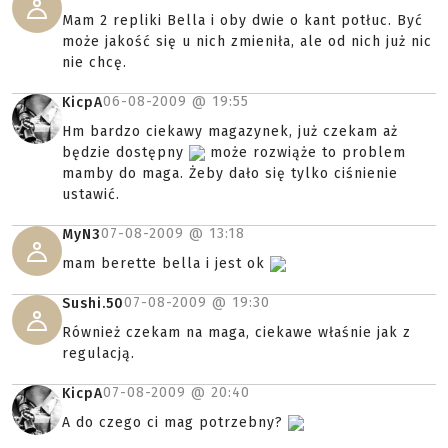
Mam 2 repliki Bella i oby dwie o kant potłuc. Być
może jakość się u nich zmieniła, ale od nich już nic
nie chcę.
06-08-2009 @
19:55
KicpA
Hm bardzo ciekawy magazynek, już czekam aż
będzie dostępny
może rozwiąże to problem
mamby do maga. Żeby dało się tylko ciśnienie
ustawić.
07-08-2009 @
13:18
MyN3
mam berette bella i jest ok
07-08-2009 @
19:30
Sushi.50
Również czekam na maga, ciekawe właśnie jak z
regulacją.
07-08-2009 @
20:40
KicpA
A do czego ci mag potrzebny?