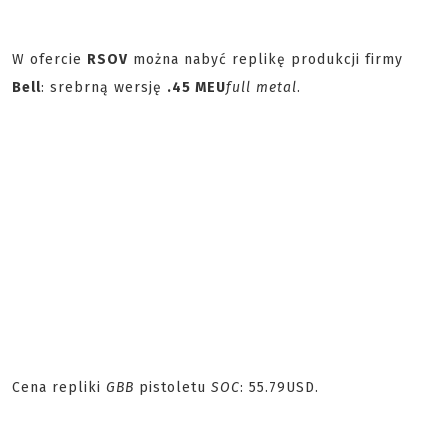
W ofercie
RSOV
można nabyć replikę produkcji firmy
Bell
: srebrną wersję
.45 MEU
full metal
.
Cena repliki
GBB
pistoletu
SOC
: 55.79USD.