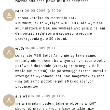
zacznę odkładać powolutku na chey taca.
06-08-2009 @
10:06
capri
Drobna korekta do materiału AATV.
Nie wiem, jak to wygląda w ICS i KA, ale wymiana
akumulatora w G&G nie wymaga wypięcia pina, ani
demontażu regulatora gazowego, a jedynie
przekręcenia go o 30 stopni.
06-08-2009 @
11:03
vip3r
sorry, ale MEU Bell i Army nie są takie same.
niestety nie miałem obu w tym samym czasie żeby
porównać dokładnie (zresztą srebrnego z Bell
wcale nie miałem), ale porównując czarne, metal z
którego sa wykonane jest inny, magazynki są inne.
- są tak samo podobne jak eMki od różnych
producentów.
06-08-2009 @
11:39
guzio29
nie wiem jakim cudem takie problemy w KA!?
skoro już płaci się troche kasy to takie luzy