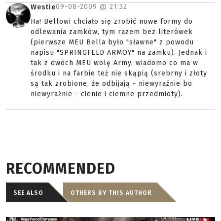
09-08-2009 @
21:32
Westie
Ha! Bellowi chciało się zrobić nowe formy do
odlewania zamków, tym razem bez literówek
(pierwsze MEU Bella było "sławne" z powodu
napisu "SPRINGFELD ARMOY" na zamku). Jednak i
tak z dwóch MEU wolę Army, wiadomo co ma w
środku i na farbie też nie skąpią (srebrny i złoty
są tak zrobione, że odbijają - niewyraźnie bo
niewyraźnie - cienie i ciemne przedmioty).
RECOMMENDED
SEE ALSO
OTHERS BY THIS AUTHOR