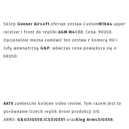
Sklep
Gunner Airsoft
oferuje zestaw
Custom
M16A4
upper
receiver
i front do repliki
AGM M4
GBB
. Cena: 90USD.
Opcjonalnie można zamówić ten zestaw z komorą HU i
lufą wewnętrzną
G&P
, wówczas cena powiększa się o
68USD.
AATV
zamieściło kolejne
video review
. Tym razem jest to
porównanie trzech replik broni produkcji
SIG
ARMS
:
G&G
SIG550
,
ICS
SIG551
oraz
King Arms
SIG556
.