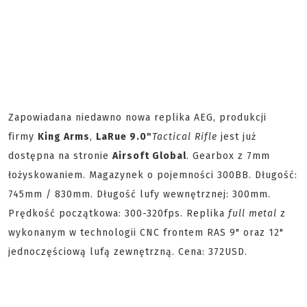
Zapowiadana niedawno nowa replika AEG, produkcji
firmy
King Arms
,
LaRue 9.0"
Tactical Rifle
jest już
dostępna na stronie
Airsoft Global
. Gearbox z 7mm
łożyskowaniem. Magazynek o pojemności 300BB. Długość:
745mm / 830mm. Długość lufy wewnętrznej: 300mm.
Prędkość początkowa: 300-320fps. Replika
full metal
z
wykonanym w technologii CNC frontem RAS 9" oraz 12"
jednoczęściową lufą zewnętrzną. Cena: 372USD.