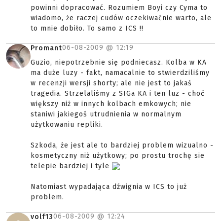
powinni dopracować. Rozumiem Boyi czy Cyma to
wiadomo, że raczej cudów oczekiwaćnie warto, ale
to mnie dobiło. To samo z ICS !!
06-08-2009 @
12:19
Promant
Guzio, niepotrzebnie się podniecasz. Kolba w KA
ma duże luzy - fakt, namacalnie to stwierdziliśmy
w recenzji wersji shorty; ale nie jest to jakaś
tragedia. Strzelaliśmy z SIGa KA i ten luz - choć
większy niż w innych kolbach emkowych; nie
staniwi jakiegoś utrudnienia w normalnym
użytkowaniu repliki.
Szkoda, że jest ale to bardziej problem wizualno -
kosmetyczny niż użytkowy; po prostu trochę sie
telepie bardziej i tyle
Natomiast wypadająca dźwignia w ICS to już
problem.
06-08-2009 @
12:24
volf13