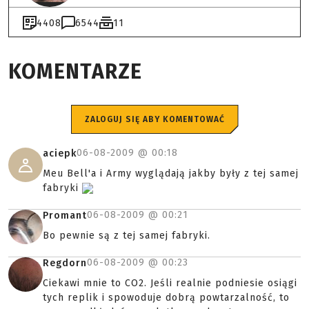
4408
6544
11
KOMENTARZE
ZALOGUJ SIĘ ABY KOMENTOWAĆ
06-08-2009 @
00:18
aciepk
Meu Bell'a i Army wyglądają jakby były z tej samej
fabryki
06-08-2009 @
00:21
Promant
Bo pewnie są z tej samej fabryki.
06-08-2009 @
00:23
Regdorn
Ciekawi mnie to CO2. Jeśli realnie podniesie osiągi
tych replik i spowoduje dobrą powtarzalność, to