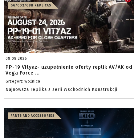
GG/CO2/GBB REPLICAS
08.08.2026
PP-19 Vityaz- uzupełnienie oferty replik AV/AK od
Vega Force ...
Grzegorz Woźnica
Najnowsza replika z serii Wschodnich Konstrukcji
PARTS AND ACCESSORIES