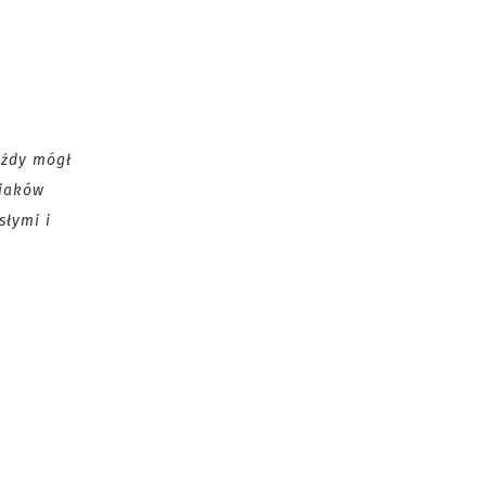
żdy mógł
ciaków
słymi i