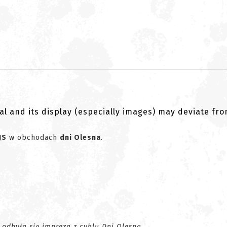
al and its display (especially images) may deviate fr
JS
w obchodach
dni Olesna
.
 odbyła się impreza z cyklu Dni Olesna.