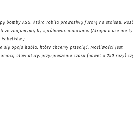
apę bomby ASG, która robiła prawdziwą furorę na stoisku.
Roz
cali ze znajomymi, by spróbować ponownie.
(Atrapa może nie ty
u kabelków.)
się opcja kabla, który chcemy przeciąć. Możliwości jest
omocą klawiatury, przyśpieszenie czasu (nawet o 250 razy) cz