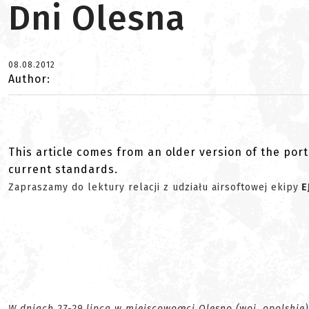
Dni Olesna
08.08.2012
Author:
This article comes from an older version of the port
current standards.
Zapraszamy do lektury relacji z udziału airsoftowej ekipy
E
W dniach 27-29 lipca w miejscowoœci Olesno (woj. opolskie)