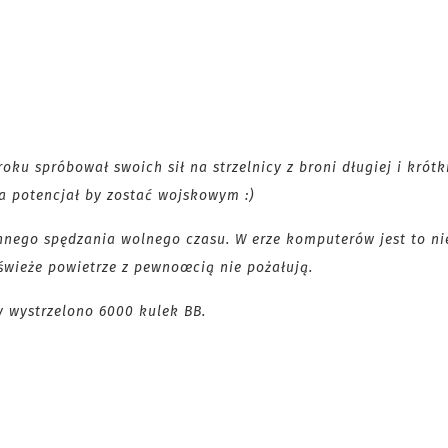
oku spróbował swoich sił na strzelnicy z broni długiej i krótk
a potencjał by zostać wojskowym :)
nego spędzania wolnego czasu. W erze komputerów jest to ni
świeże powietrze z pewnoœcią nie pożałują.
y wystrzelono 6000 kulek BB.