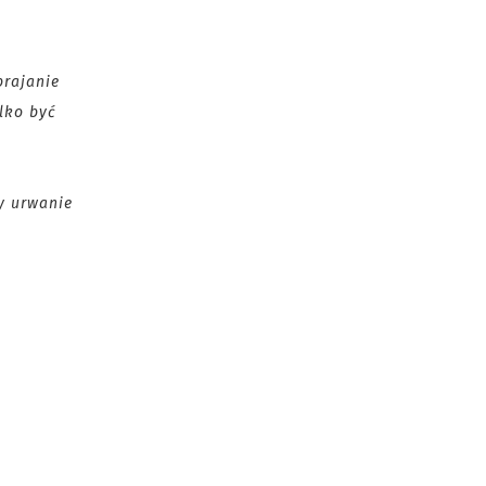
brajanie
lko być
y urwanie