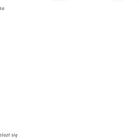
ka
lazł się