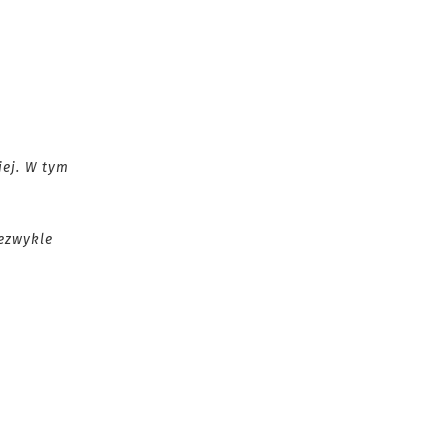
iej.
W tym
ezwykle