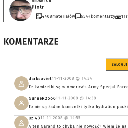
REDAKTOR
Piotr
4408
materiałów
6544
komentarzy
11
KOMENTARZE
ZALOGUJ
11-11-2008 @
14:34
darksoviet
Te kamizelki są w America's Army Specjal Forc
11-11-2008 @
14:38
GunneR2oo6
To nie są żadne kamizelki tylko hydration pac
11-11-2008 @
14:55
uzi43
A ten Garand to chyba nie nowość? Wiem że na W