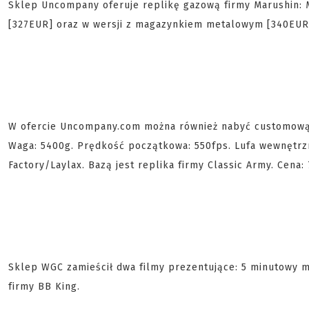
Sklep Uncompany oferuje replikę gazową firmy Marushin: 
[327EUR] oraz w wersji z magazynkiem metalowym [340EUR].
W ofercie Uncompany.com można również nabyć customową r
Waga: 5400g. Prędkość początkowa: 550fps. Lufa wewnętr
Factory/Laylax. Bazą jest replika firmy Classic Army. Cena
Sklep WGC zamieścił dwa filmy prezentujące: 5 minutowy m
firmy BB King.