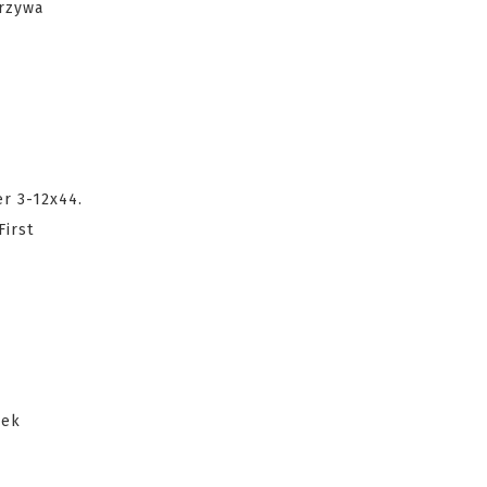
orzywa
r 3-12x44.
irst
lek