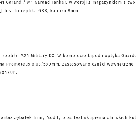
M1 Garand / M1 Garand Tanker, w wersji z magazynkiem z tw
 Jest to replika GBB, kalibru 8mm.
eplikę M24 Military DX. W komplecie bipod i optyka Guarde
zna Promoteus 6.03/590mm. Zastosowano części wewnętrzne F
: 704EUR.
ontaż zębatek firmy Modify oraz test skupienia chińskich ku