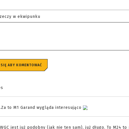
rzeczy w ekwipunku
 SIĘ ABY KOMENTOWAĆ
es
ki.Za to M1 Garand wygląda interesująco
GC jest już podobny (jak nie ten sam), już długo. To M24 to