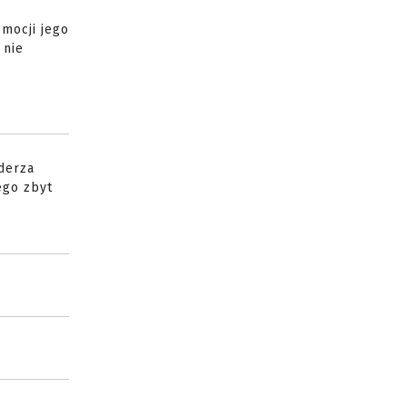
mocji jego
 nie
uderza
ego zbyt
.