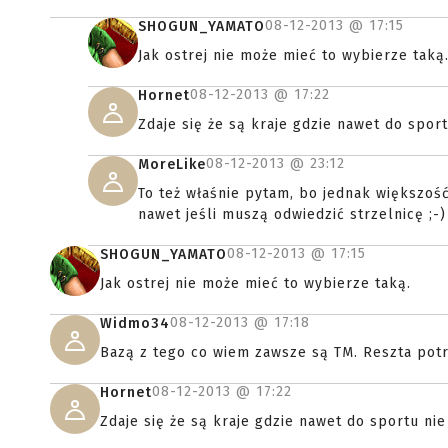
08-12-2013 @
17:15
SHOGUN_YAMATO
Jak ostrej nie może mieć to wybierze taką
08-12-2013 @
17:22
Hornet
Zdaje się że są kraje gdzie nawet do spor
08-12-2013 @
23:12
MoreLike
To też właśnie pytam, bo jednak większoś
nawet jeśli muszą odwiedzić strzelnicę ;-)
08-12-2013 @
17:15
SHOGUN_YAMATO
Jak ostrej nie może mieć to wybierze taką.
08-12-2013 @
17:18
Widmo34
Bazą z tego co wiem zawsze są TM. Reszta pot
08-12-2013 @
17:22
Hornet
Zdaje się że są kraje gdzie nawet do sportu nie