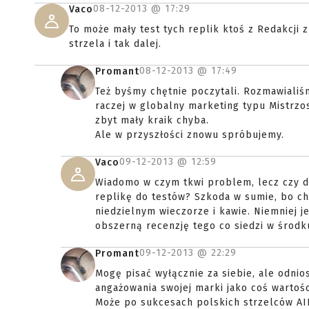
08-12-2013 @
17:29
Vaco
To może mały test tych replik ktoś z Redakcji 
strzela i tak dalej.
08-12-2013 @
17:49
Promant
Też byśmy chętnie poczytali. Rozmawialiś
raczej w globalny marketing typu Mistrzo
zbyt mały kraik chyba.
Ale w przyszłości znowu spróbujemy.
09-12-2013 @
12:59
Vaco
Wiadomo w czym tkwi problem, lecz czy dl
replikę do testów? Szkoda w sumie, bo cho
niedzielnym wieczorze i kawie. Niemniej j
obszerną recenzję tego co siedzi w środku
09-12-2013 @
22:29
Promant
Mogę pisać wyłącznie za siebie, ale odnio
angażowania swojej marki jako coś wartoś
Może po sukcesach polskich strzelców AI