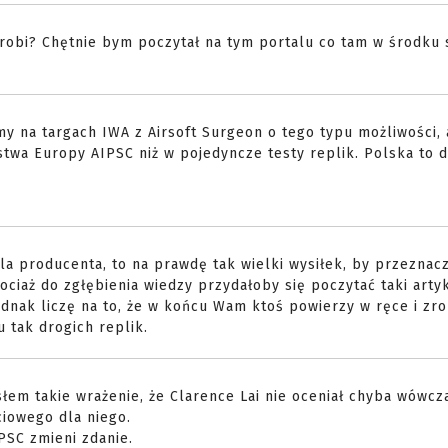
zrobi? Chętnie bym poczytał na tym portalu co tam w środku s
my na targach IWA z Airsoft Surgeon o tego typu możliwości,
stwa Europy AIPSC niż w pojedyncze testy replik. Polska to d
a producenta, to na prawdę tak wielki wysiłek, by przeznac
ciaż do zgłębienia wiedzy przydałoby się poczytać taki arty
ednak liczę na to, że w końcu Wam ktoś powierzy w ręce i zro
 tak drogich replik.
słem takie wrażenie, że Clarence Lai nie oceniał chyba wówcz
ciowego dla niego.
PSC zmieni zdanie.