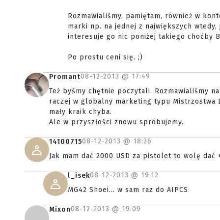
Rozmawialiśmy, pamiętam, również w konte
marki np. na jednej z największych wtedy, j
interesuje go nic poniżej takiego choćby 
Po prostu ceni się. ;)
08-12-2013 @
17:49
Promant
Też byśmy chętnie poczytali. Rozmawialiśmy na
raczej w globalny marketing typu Mistrzostwa E
mały kraik chyba.
Ale w przyszłości znowu spróbujemy.
08-12-2013 @
18:26
14100715
Jak mam dać 2000 USD za pistolet to wolę dać 
08-12-2013 @
19:12
l_isek
MG42 Shoei... w sam raz do AIPCS
08-12-2013 @
19:09
Mixon