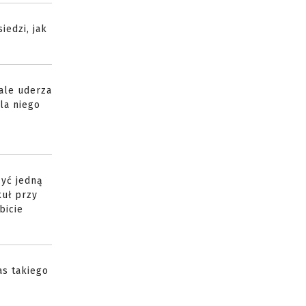
iedzi, jak
 ale uderza
la niego
zyć jedną
kuł przy
bicie
as takiego