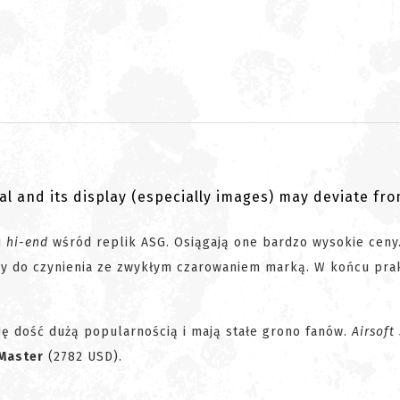
al and its display (especially images) may deviate fr
i
hi-end
wśród replik ASG. Osiągają one bardzo wysokie ceny.
mamy do czynienia ze zwykłym czarowaniem marką. W końcu pra
ię dość dużą popularnością i mają stałe grono fanów.
Airsoft
 Master
(2782 USD).