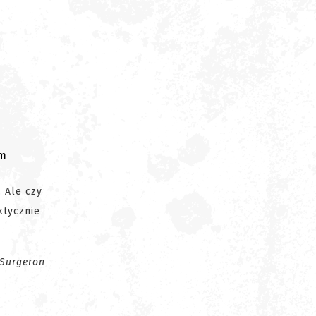
om
 Ale czy
ktycznie
 Surgeron