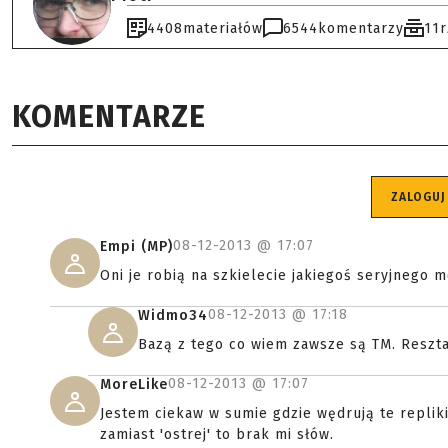
4408
materiałów
6544
komentarzy
11
KOMENTARZE
ZALOGUJ
08-12-2013 @
17:07
Empi (MP)
Oni je robią na szkielecie jakiegoś seryjnego 
08-12-2013 @
17:18
Widmo34
Bazą z tego co wiem zawsze są TM. Reszt
08-12-2013 @
17:07
MoreLike
Jestem ciekaw w sumie gdzie wędrują te repliki
zamiast 'ostrej' to brak mi słów.