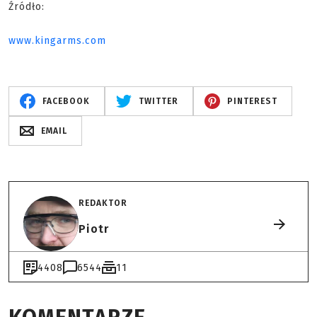
Źródło:
www.kingarms.com
FACEBOOK
TWITTER
PINTEREST
EMAIL
REDAKTOR
Piotr
4408
6544
11