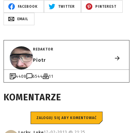
FACEBOOK
TWITTER
PINTEREST
EMAIL
REDAKTOR
Piotr
4408
6544
11
KOMENTARZE
ZALOGUJ SIĘ ABY KOMENTOWAĆ
17-02-2013 @
21:25
Lucky_Luke