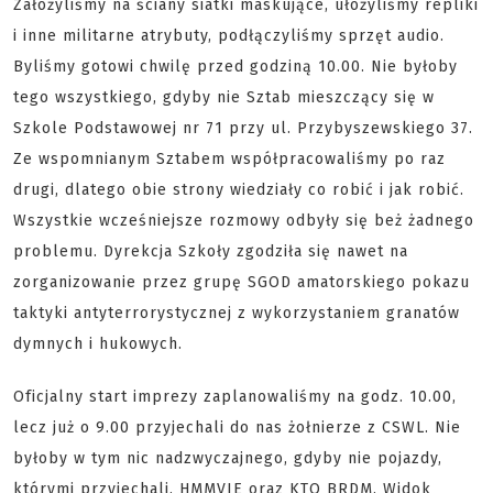
Założyliśmy na ściany siatki maskujące, ułożyliśmy repliki
i inne militarne atrybuty, podłączyliśmy sprzęt audio.
Byliśmy gotowi chwilę przed godziną 10.00. Nie byłoby
tego wszystkiego, gdyby nie Sztab mieszczący się w
Szkole Podstawowej nr 71 przy ul. Przybyszewskiego 37.
Ze wspomnianym Sztabem współpracowaliśmy po raz
drugi, dlatego obie strony wiedziały co robić i jak robić.
Wszystkie wcześniejsze rozmowy odbyły się beż żadnego
problemu. Dyrekcja Szkoły zgodziła się nawet na
zorganizowanie przez grupę SGOD amatorskiego pokazu
taktyki antyterrorystycznej z wykorzystaniem granatów
dymnych i hukowych.
Oficjalny start imprezy zaplanowaliśmy na godz. 10.00,
lecz już o 9.00 przyjechali do nas żołnierze z CSWL. Nie
byłoby w tym nic nadzwyczajnego, gdyby nie pojazdy,
którymi przyjechali. HMMVIE oraz KTO BRDM. Widok