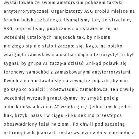
wystartowała ze swoim amatorskim pokazem taktyki
antyterrorystycznej. Organizatorzy ASG zrobili miejsce na
środku boiska szkolnego. Usunęliśmy tory ze strzelnicy
ASG, poprosiliśmy publiczność o ustawienie się na
wcześniej ustalonych miejscach tak, by nikomu
nic złego się nie stało i zaczęło się. Nagle na boisko
wtargnęła zamaskowana osoba udająca terrorystę! To był
sygnał, by grupa AT zaczęła działać! Znikąd pojawił się
terenowy samochód z zamaskowanymi antyterrorystami.
Dwóch z nich ustawiło się na zewnątrz pojazdu, by móc
go szybko opuścić i obezwładnić zamachowca. Ten chwilę
wcześniej wyrzucił granat dymny, by zmylić pościg,
jednak doświadczenie AT wzięło górę. Jeden błysk, jeden
huk, krzyk, hałas i w ciągu kilku sekund przestępca
obezwładniony leżał na ziemi. Po chwili pod szczelną
ochroną i w kajdankach został wsadzony do samochodu, a