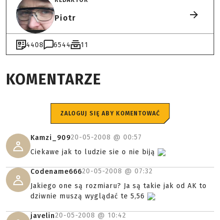
Piotr
4408
6544
11
KOMENTARZE
ZALOGUJ SIĘ ABY KOMENTOWAĆ
20-05-2008 @
00:57
Kamzi_909
Ciekawe jak to ludzie sie o nie biją
20-05-2008 @
07:32
Codename666
Jakiego one są rozmiaru? Ja są takie jak od AK to
dziwnie muszą wyglądać te 5,56
20-05-2008 @
10:42
javelin