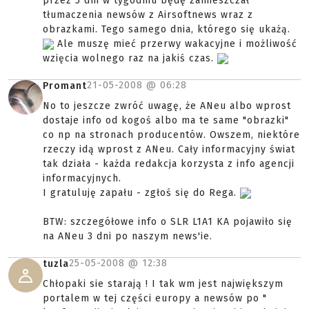
przez 5 dni w tygodniu będę zamieszczał
tłumaczenia newsów z Airsoftnews wraz z
obrazkami. Tego samego dnia, którego się ukażą.
Ale muszę mieć przerwy wakacyjne i możliwość
wzięcia wolnego raz na jakiś czas.
21-05-2008 @
06:28
Promant
No to jeszcze zwróć uwagę, że ANeu albo wprost
dostaje info od kogoś albo ma te same "obrazki"
co np na stronach producentów. Owszem, niektóre
rzeczy idą wprost z ANeu. Cały informacyjny świat
tak działa - każda redakcja korzysta z info agencji
informacyjnych.
I gratuluję zapału - zgłoś się do Rega.
BTW: szczegółowe info o SLR L1A1 KA pojawiło się
na ANeu 3 dni po naszym news'ie.
25-05-2008 @
12:38
tuzla
Chłopaki sie starają ! I tak wm jest największym
portalem w tej części europy a newsów po "