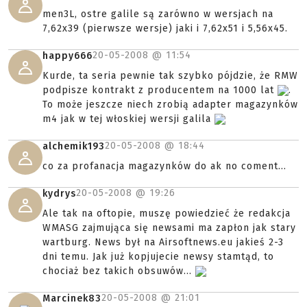
men3L, ostre galile są zarówno w wersjach na
7,62x39 (pierwsze wersje) jaki i 7,62x51 i 5,56x45.
20-05-2008 @
11:54
happy666
Kurde, ta seria pewnie tak szybko pójdzie, że RMW
podpisze kontrakt z producentem na 1000 lat
.
To może jeszcze niech zrobią adapter magazynków
m4 jak w tej włoskiej wersji galila
20-05-2008 @
18:44
alchemik193
co za profanacja magazynków do ak no coment...
20-05-2008 @
19:26
kydrys
Ale tak na oftopie, muszę powiedzieć że redakcja
WMASG zajmująca się newsami ma zapłon jak stary
wartburg. News był na Airsoftnews.eu jakieś 2-3
dni temu. Jak już kopjujecie newsy stamtąd, to
chociaż bez takich obsuwów...
20-05-2008 @
21:01
Marcinek83