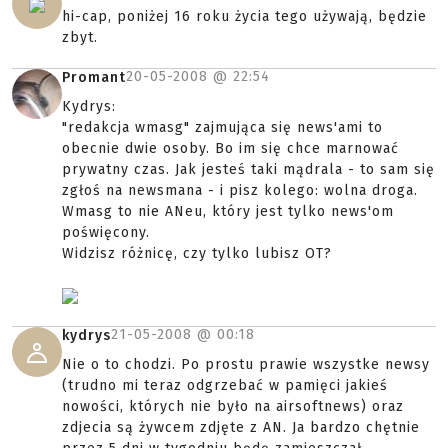
hi-cap, poniżej 16 roku życia tego używają, będzie
zbyt.
20-05-2008 @
22:54
Promant
Kydrys:
"redakcja wmasg" zajmująca się news'ami to
obecnie dwie osoby. Bo im się chce marnować
prywatny czas. Jak jesteś taki mądrala - to sam się
zgłoś na newsmana - i pisz kolego: wolna droga.
Wmasg to nie ANeu, który jest tylko news'om
poświęcony.
Widzisz różnicę, czy tylko lubisz OT?
21-05-2008 @
00:18
kydrys
Nie o to chodzi. Po prostu prawie wszystke newsy
(trudno mi teraz odgrzebać w pamięci jakieś
nowości, których nie było na airsoftnews) oraz
zdjecia są żywcem zdjęte z AN. Ja bardzo chętnie