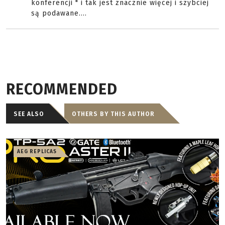
konferencji " i tak jest znacznie więcej i szybciej
są podawane....
RECOMMENDED
SEE ALSO
OTHERS BY THIS AUTHOR
AEG REPLICAS