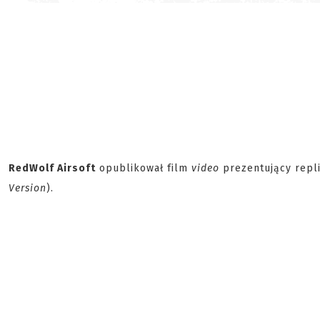
RedWolf Airsoft
opublikował film
video
prezentujący repl
Version
).