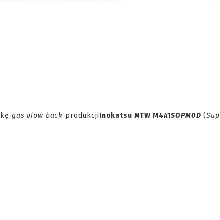
ikę
gas blow back
produkcji
Inokatsu MTW M4A1
SOPMOD
(
Sup