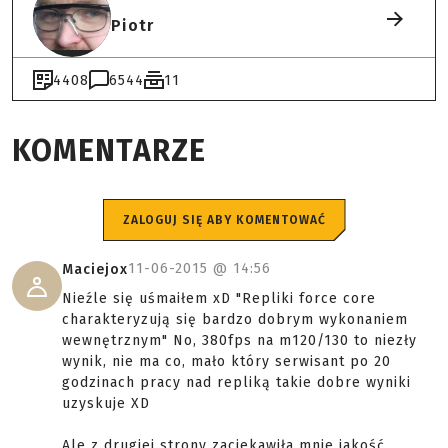
Piotr
4408
6544
11
KOMENTARZE
ZALOGUJ SIĘ ABY KOMENTOWAĆ
11-06-2015 @
14:56
Maciejox
Nieźle się uśmaiłem xD "Repliki force core
charakteryzują się bardzo dobrym wykonaniem
wewnętrznym" No, 380fps na m120/130 to niezły
wynik, nie ma co, mało który serwisant po 20
godzinach pracy nad repliką takie dobre wyniki
uzyskuje XD
Ale z drugiej strony zaciekawiła mnie jakość