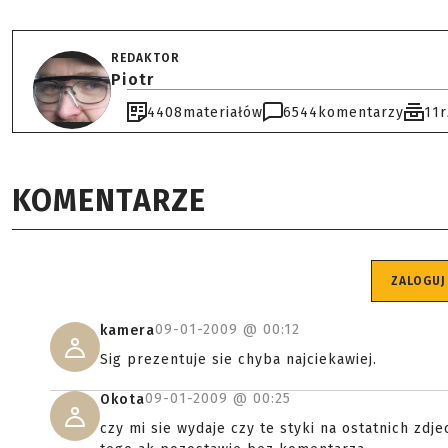
REDAKTOR
Piotr
4408
materiałów
6544
komentarzy
11
KOMENTARZE
ZALOGUJ
09-01-2009 @
00:12
kamera
Sig prezentuje sie chyba najciekawiej.
09-01-2009 @
00:25
Okota
czy mi sie wydaje czy te styki na ostatnich z