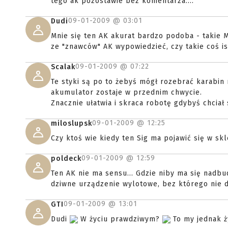
tego ak pozostawie bez komentarza....
09-01-2009 @
03:01
Dudi
Mnie się ten AK akurat bardzo podoba - takie 
ze "znawców" AK wypowiedzieć, czy takie coś i
09-01-2009 @
07:22
Scalak
Te styki są po to żebyś mógł rozebrać karabin 
akumulator zostaje w przednim chwycie.
Znacznie ułatwia i skraca robotę gdybyś chciał
09-01-2009 @
12:25
miloslupsk
Czy ktoś wie kiedy ten Sig ma pojawić się w sk
09-01-2009 @
12:59
poldeck
Ten AK nie ma sensu... Gdzie niby ma się nadb
dziwne urządzenie wylotowe, bez którego nie dzi
09-01-2009 @
13:01
GTI
Dudi
W życiu prawdziwym?
To my jednak ż