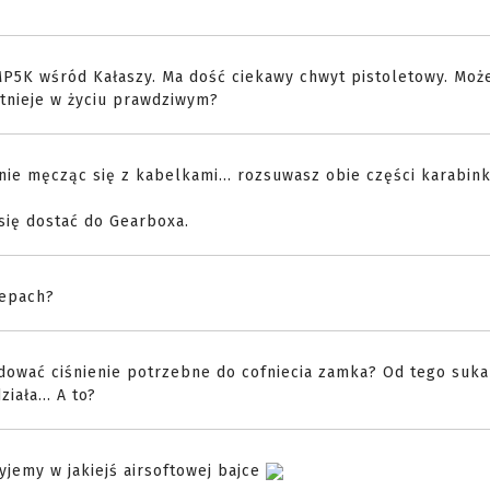
MP5K wśród Kałaszy. Ma dość ciekawy chwyt pistoletowy. Może
stnieje w życiu prawdziwym?
nie męcząc się z kabelkami... rozsuwasz obie części karabink
 się dostać do Gearboxa.
lepach?
udować ciśnienie potrzebne do cofniecia zamka? Od tego suka
ała... A to?
yjemy w jakiejś airsoftowej bajce