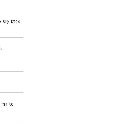
 się ktoś
a,
 ma to