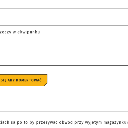
rzeczy w ekwipunku
 SIĘ ABY KOMENTOWAĆ
djeciach sa po to by przerywac obwod przy wyjetym magazynku