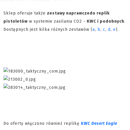
Sklep oferuje także
zestawy naprawcze
do replik
pistoletów
w systemie zasilania CO2 -
KWC i podobnych
.
Dostępnych jest kilka różnych zestawów (
a
,
b
,
c
,
d
,
e
).
Do oferty włączono również replikę
KWC Desert Eagle