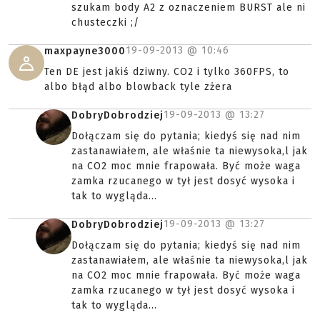
szukam body A2 z oznaczeniem BURST ale ni
chusteczki ;/
19-09-2013 @
10:46
maxpayne3000
Ten DE jest jakiś dziwny. CO2 i tylko 360FPS, to
albo błąd albo blowback tyle zżera
19-09-2013 @
13:27
DobryDobrodziej
Dołączam się do pytania; kiedyś się nad nim
zastanawiałem, ale właśnie ta niewysoka,l jak
na CO2 moc mnie frapowała. Być może waga
zamka rzucanego w tył jest dosyć wysoka i
tak to wygląda...
19-09-2013 @
13:27
DobryDobrodziej
Dołączam się do pytania; kiedyś się nad nim
zastanawiałem, ale właśnie ta niewysoka,l jak
na CO2 moc mnie frapowała. Być może waga
zamka rzucanego w tył jest dosyć wysoka i
tak to wygląda...