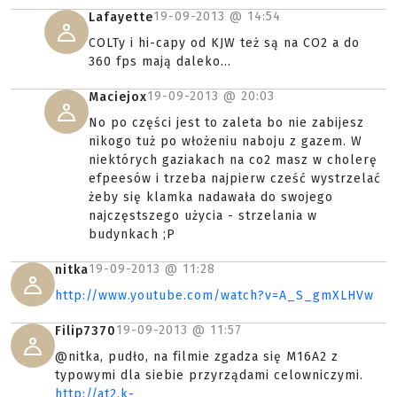
19-09-2013 @
14:54
Lafayette
COLTy i hi-capy od KJW też są na CO2 a do
360 fps mają daleko...
19-09-2013 @
20:03
Maciejox
No po części jest to zaleta bo nie zabijesz
nikogo tuż po włożeniu naboju z gazem. W
niektórych gaziakach na co2 masz w cholerę
efpeesów i trzeba najpierw cześć wystrzelać
żeby się klamka nadawała do swojego
najczęstszego użycia - strzelania w
budynkach ;P
19-09-2013 @
11:28
nitka
http://www.youtube.com/watch?v=A_S_gmXLHVw
19-09-2013 @
11:57
Filip7370
@nitka, pudło, na filmie zgadza się M16A2 z
typowymi dla siebie przyrządami celowniczymi.
http://at2.k-