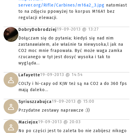
server.org/Rifle/Carbines/m16a2_3.jpg
natomiast
to na zdjęciu ppowyżej to korpus M16A1 bez
regulacji elewacji.
19-09-2013 @
13:27
DobryDobrodziej
Dołączam się do pytania; kiedyś się nad nim
zastanawiałem, ale właśnie ta niewysoka,l jak na
CO2 moc mnie frapowała. Być może waga zamka
rzucanego w tył jest dosyć wysoka i tak to
wygląda...
19-09-2013 @
14:54
Lafayette
COLTy i hi-capy od KJW też są na CO2 a do 360 fps
mają daleko...
19-09-2013 @
15:00
Syriuszzabujca
Przydatne zestawy naprawcze :))
19-09-2013 @
20:03
Maciejox
No po części jest to zaleta bo nie zabijesz nikogo