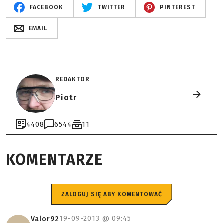
FACEBOOK
TWITTER
PINTEREST
EMAIL
REDAKTOR
Piotr
4408
6544
11
KOMENTARZE
ZALOGUJ SIĘ ABY KOMENTOWAĆ
19-09-2013 @
09:45
Valor92