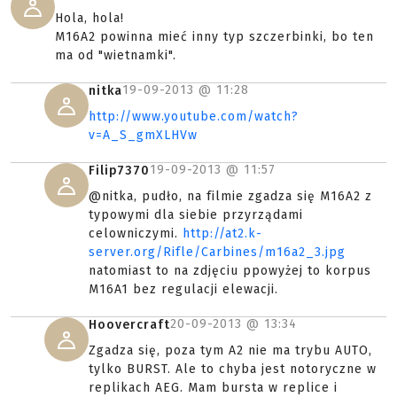
Hola, hola!
M16A2 powinna mieć inny typ szczerbinki, bo ten
ma od "wietnamki".
19-09-2013 @
11:28
nitka
http://www.youtube.com/watch?
v=A_S_gmXLHVw
19-09-2013 @
11:57
Filip7370
@nitka, pudło, na filmie zgadza się M16A2 z
typowymi dla siebie przyrządami
celowniczymi.
http://at2.k-
server.org/Rifle/Carbines/m16a2_3.jpg
natomiast to na zdjęciu ppowyżej to korpus
M16A1 bez regulacji elewacji.
20-09-2013 @
13:34
Hoovercraft
Zgadza się, poza tym A2 nie ma trybu AUTO,
tylko BURST. Ale to chyba jest notoryczne w
replikach AEG. Mam bursta w replice i