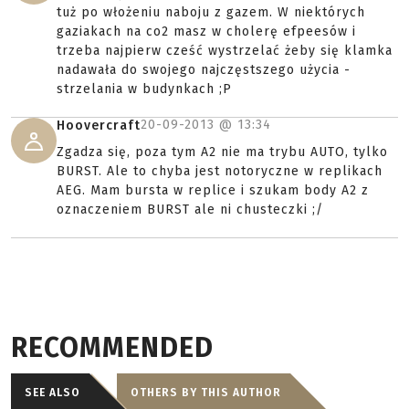
tuż po włożeniu naboju z gazem. W niektórych
gaziakach na co2 masz w cholerę efpeesów i
trzeba najpierw cześć wystrzelać żeby się klamka
nadawała do swojego najczęstszego użycia -
strzelania w budynkach ;P
20-09-2013 @
13:34
Hoovercraft
Zgadza się, poza tym A2 nie ma trybu AUTO, tylko
BURST. Ale to chyba jest notoryczne w replikach
AEG. Mam bursta w replice i szukam body A2 z
oznaczeniem BURST ale ni chusteczki ;/
RECOMMENDED
SEE ALSO
OTHERS BY THIS AUTHOR