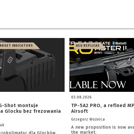
TARGET INDICATORS
AEG REPLICAS
03.08.2026
G-Shot montuje
TP-5A2 PRO, a refined M
na Glocku bez frezowania
Airsoft
Grzegorz Woźnica
zuk
A new proposition is now av
the market.
krokolimator dla Glocków,