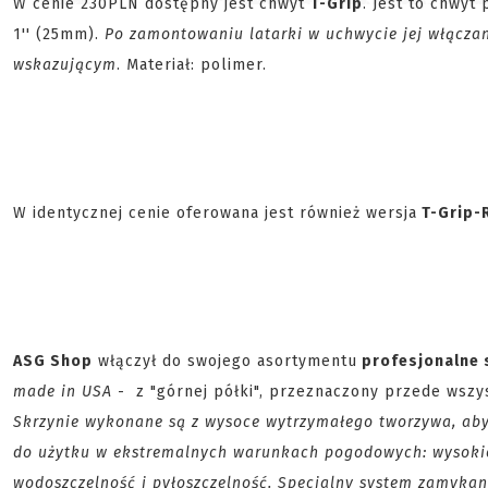
W cenie 230PLN dostępny jest chwyt
T-Grip
. Jest to chwyt
1'' (25mm).
Po zamontowaniu latarki w uchwycie jej włączani
wskazującym
. Materiał: polimer.
W identycznej cenie oferowana jest również wersja
T-Grip-
ASG Shop
włączył do swojego asortymentu
profesjonalne 
made in USA
- z "górnej półki", przeznaczony przede wszy
Skrzynie wykonane są z wysoce wytrzymałego tworzywa, ab
do użytku w ekstremalnych warunkach pogodowych: wysokiej 
wodoszczelność i pyłoszczelność. Specjalny system zamykan