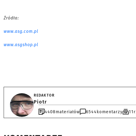
Źródła:
www.asg.com.pl
www.asgshop.pl
REDAKTOR
Piotr
4408
materiałów
6544
komentarzy
11