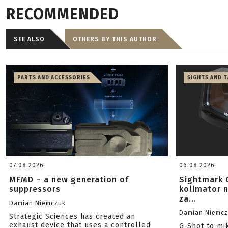
RECOMMENDED
SEE ALSO
OTHERS BY THIS AUTHOR
PARTS AND ACCESSORIES
SIGHTS AND 
07.08.2026
06.08.2026
MFMD – a new generation of
Sightmark 
suppressors
kolimator 
za...
Damian Niemczuk
Damian Niemc
Strategic Sciences has created an
exhaust device that uses a controlled
G-Shot to mi