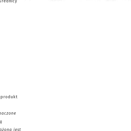
średnicy
o produkt
znaczone
ją
ażona jest