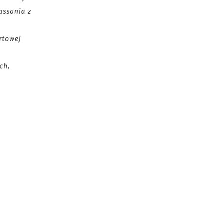
assania z
rtowej
ch,