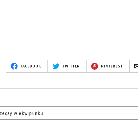
FACEBOOK
TWITTER
PINTEREST
rzeczy w ekwipunku