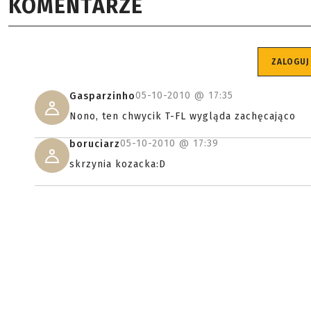
KOMENTARZE
ZALOGUJ
05-10-2010 @
17:35
Gasparzinho
Nono, ten chwycik T-FL wygląda zachęcająco
05-10-2010 @
17:39
boruciarz
skrzynia kozacka:D