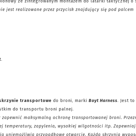
 pionowy ze zintegrowanym montażem do latarki taktycznej o 
e jest realizowane przez przycisk znajdujący się pod palcem
R
.
skrzynie transportowe
do broni, marki
Boyt Harness
. Jest t
stkim do transportu broni palnej.
y zapewnić maksymalną ochronę transportowanej broni. Prze
temperatury, zapylenia, wysokiej wilgotności itp. Zapewnia
ia uniemożliwia przypadkowe otwarcie. Każda skrzynia wypos