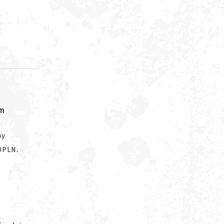
om
ny
0PLN.