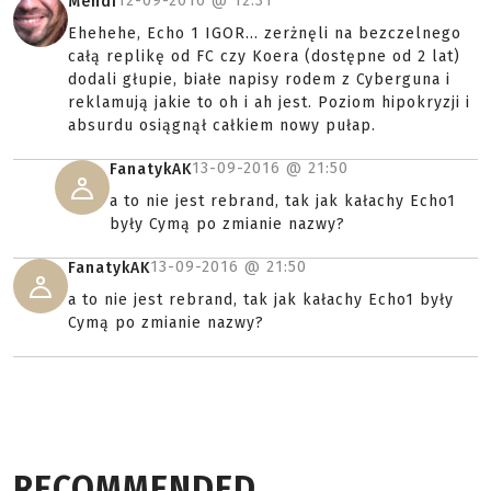
12-09-2016 @
12:31
Mendi
Ehehehe, Echo 1 IGOR... zerżnęli na bezczelnego
całą replikę od FC czy Koera (dostępne od 2 lat)
dodali głupie, białe napisy rodem z Cyberguna i
reklamują jakie to oh i ah jest. Poziom hipokryzji i
absurdu osiągnął całkiem nowy pułap.
13-09-2016 @
21:50
FanatykAK
a to nie jest rebrand, tak jak kałachy Echo1
były Cymą po zmianie nazwy?
13-09-2016 @
21:50
FanatykAK
a to nie jest rebrand, tak jak kałachy Echo1 były
Cymą po zmianie nazwy?
RECOMMENDED