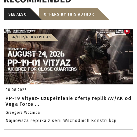
SEE ALSO
OTHERS BY THIS AUTHOR
GG/CO2/GBB REPLICAS
08.08.2026
PP-19 Vityaz- uzupełnienie oferty replik AV/AK od
Vega Force ...
Grzegorz Woźnica
Najnowsza replika z serii Wschodnich Konstrukcji