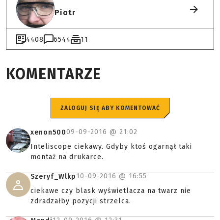
Piotr
4408
6544
11
KOMENTARZE
ZALOGUJ SIĘ ABY KOMENTOWAĆ
09-09-2016 @
21:02
xenon500
Inteliscope ciekawy. Gdyby ktoś ogarnął taki
montaż na drukarce.
10-09-2016 @
16:55
Szeryf_Wlkp
ciekawe czy blask wyświetlacza na twarz nie
zdradzałby pozycji strzelca.