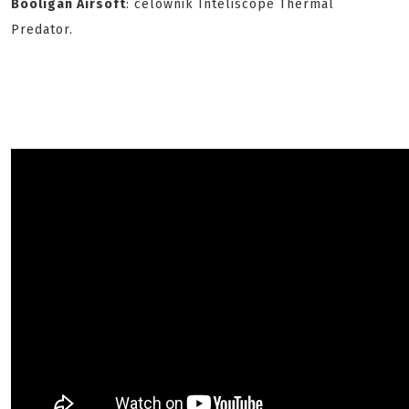
Booligan Airsoft
: celownik Inteliscope Thermal
Predator.