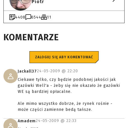
Piotr
4408
6544
11
KOMENTARZE
ZALOGUJ SIĘ ABY KOMENTOWAĆ
24-05-2009 @
22:20
Jackall37
Ciekawe tylko, czy będzie podobnej jakości jak
gazówki Well'a - żeby się nie okazało że gazówki
WE są bardziej opłacalne.
Ale mimo wszystko dobrze, że rynek rośnie -
może części zamienne bedą tańsze.
24-05-2009 @
22:33
Amadem