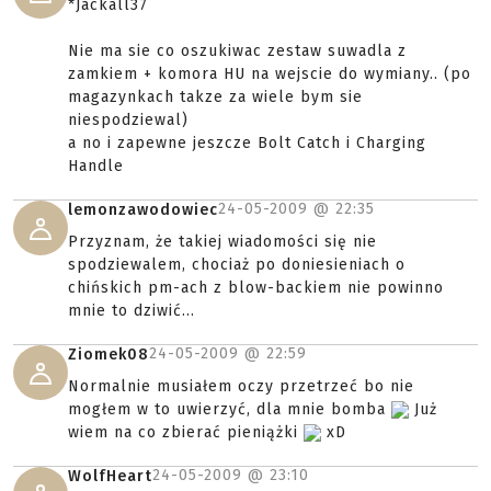
*Jackall37
Nie ma sie co oszukiwac zestaw suwadla z
zamkiem + komora HU na wejscie do wymiany.. (po
magazynkach takze za wiele bym sie
niespodziewal)
a no i zapewne jeszcze Bolt Catch i Charging
Handle
24-05-2009 @
22:35
lemonzawodowiec
Przyznam, że takiej wiadomości się nie
spodziewalem, chociaż po doniesieniach o
chińskich pm-ach z blow-backiem nie powinno
mnie to dziwić...
24-05-2009 @
22:59
Ziomek08
Normalnie musiałem oczy przetrzeć bo nie
mogłem w to uwierzyć, dla mnie bomba
Już
wiem na co zbierać pieniążki
xD
24-05-2009 @
23:10
WolfHeart