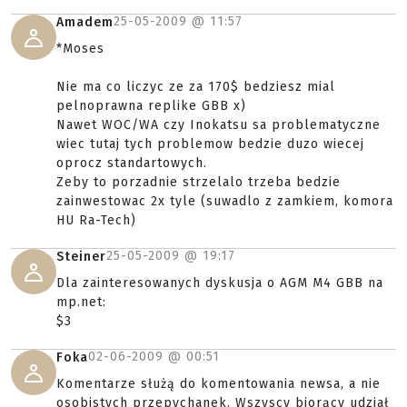
25-05-2009 @
11:57
Amadem
*Moses
Nie ma co liczyc ze za 170$ bedziesz mial
pelnoprawna replike GBB x)
Nawet WOC/WA czy Inokatsu sa problematyczne
wiec tutaj tych problemow bedzie duzo wiecej
oprocz standartowych.
Zeby to porzadnie strzelalo trzeba bedzie
zainwestowac 2x tyle (suwadlo z zamkiem, komora
HU Ra-Tech)
25-05-2009 @
19:17
Steiner
Dla zainteresowanych dyskusja o AGM M4 GBB na
mp.net:
$3
02-06-2009 @
00:51
Foka
Komentarze służą do komentowania newsa, a nie
osobistych przepychanek. Wszyscy biorący udział