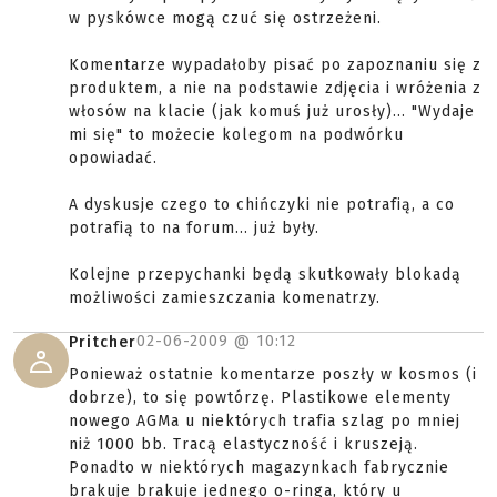
w pyskówce mogą czuć się ostrzeżeni.
Komentarze wypadałoby pisać po zapoznaniu się z
produktem, a nie na podstawie zdjęcia i wróżenia z
włosów na klacie (jak komuś już urosły)... "Wydaje
mi się" to możecie kolegom na podwórku
opowiadać.
A dyskusje czego to chińczyki nie potrafią, a co
potrafią to na forum... już były.
Kolejne przepychanki będą skutkowały blokadą
możliwości zamieszczania komenatrzy.
02-06-2009 @
10:12
Pritcher
Ponieważ ostatnie komentarze poszły w kosmos (i
dobrze), to się powtórzę. Plastikowe elementy
nowego AGMa u niektórych trafia szlag po mniej
niż 1000 bb. Tracą elastyczność i kruszeją.
Ponadto w niektórych magazynkach fabrycznie
brakuje brakuje jednego o-ringa, który u