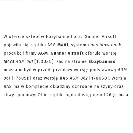
W ofercie sklepów Ebaybanned oraz Gunner Airsoft
pojawiła się replika ASG
M4A1
, systemu
gas blow back
,
produkcji firmy
AGM
.
Gunner Airsoft
oferuje wersję
M4A1
AGM 061
[123USD], zaś na stronie
Ebaybanned
można nabyć w przedsprzedaży wersję podstawową
AGM
061
[176USD] oraz wersję
RAS
AGM 062
[178USD]. Wersja
RAS ma w komplecie okładziny ochronne na szyny oraz
chwyt pionowy. Obie repliki będą dostępne od 26go maja.