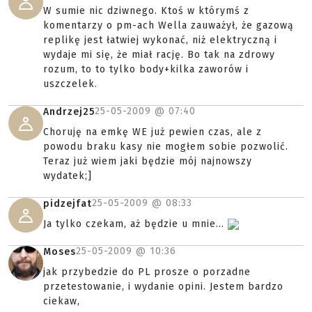
W sumie nic dziwnego. Ktoś w którymś z
komentarzy o pm-ach Wella zauważył, że gazową
replikę jest łatwiej wykonać, niż elektryczną i
wydaje mi się, że miał rację. Bo tak na zdrowy
rozum, to to tylko body+kilka zaworów i
uszczelek.
25-05-2009 @
07:40
Andrzej25
Choruję na emkę WE już pewien czas, ale z
powodu braku kasy nie mogłem sobie pozwolić.
Teraz już wiem jaki będzie mój najnowszy
wydatek;]
25-05-2009 @
08:33
pidzejfat
Ja tylko czekam, aż będzie u mnie...
25-05-2009 @
10:36
Moses
jak przybedzie do PL prosze o porzadne
przetestowanie, i wydanie opini. Jestem bardzo
ciekaw,