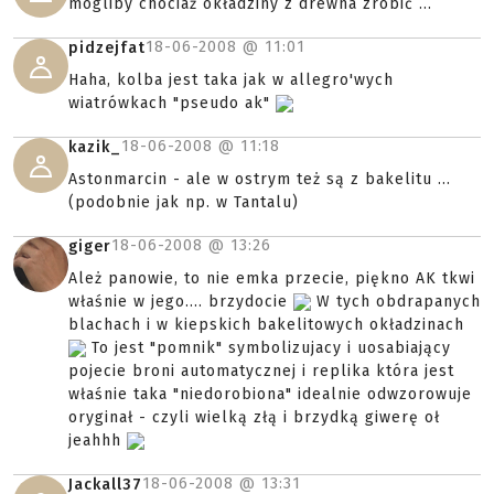
mogliby chociaż okładziny z drewna zrobić ...
18-06-2008 @
11:01
pidzejfat
Haha, kolba jest taka jak w allegro'wych
wiatrówkach "pseudo ak"
18-06-2008 @
11:18
kazik_
Astonmarcin - ale w ostrym też są z bakelitu ...
(podobnie jak np. w Tantalu)
18-06-2008 @
13:26
giger
Ależ panowie, to nie emka przecie, piękno AK tkwi
właśnie w jego.... brzydocie
W tych obdrapanych
blachach i w kiepskich bakelitowych okładzinach
To jest "pomnik" symbolizujacy i uosabiający
pojecie broni automatycznej i replika która jest
właśnie taka "niedorobiona" idealnie odwzorowuje
oryginał - czyli wielką złą i brzydką giwerę oł
jeahhh
18-06-2008 @
13:31
Jackall37