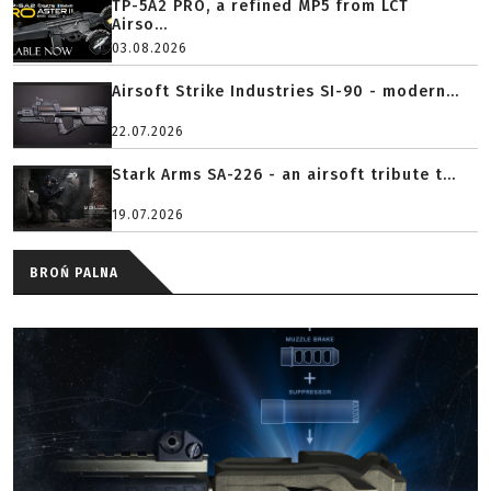
TP-5A2 PRO, a refined MP5 from LCT
Airso...
03.08.2026
Airsoft Strike Industries SI-90 - modern...
22.07.2026
Stark Arms SA-226 - an airsoft tribute t...
19.07.2026
BROŃ PALNA