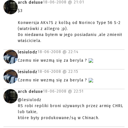
18-06-2008 @
21:01
arch deluxe
$3
Konwersja AK47S z kolbą od Norinco Type 56 S-2
(wiatrówki z allegro ;p).
Do niedawna byłem w jego posiadaniu ,ale zmienił
właściciela.
18-06-2008 @
22:14
lesiulodz
Czemu nie wezmą się za beryla ?
18-06-2008 @
22:15
lesiulodz
Czemu nie wezmą się za beryla ?
18-06-2008 @
22:51
arch deluxe
@lesiulodz
RS robi repliki broni używanych przez armię CHRL
lub takie,
które były produkowane/są w Chinach.