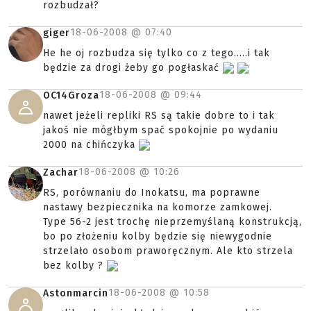
rozbudzał?
18-06-2008 @
07:40
giger
He he oj rozbudza się tylko co z tego.....i tak
będzie za drogi żeby go pogłaskać
18-06-2008 @
09:44
OC14Groza
nawet jeżeli repliki RS są takie dobre to i tak
jakoś nie mógłbym spać spokojnie po wydaniu
2000 na chińczyka
18-06-2008 @
10:26
Zachar
RS, porównaniu do Inokatsu, ma poprawne
nastawy bezpiecznika na komorze zamkowej.
Type 56-2 jest trochę nieprzemyślaną konstrukcją,
bo po złożeniu kolby będzie się niewygodnie
strzelało osobom praworęcznym. Ale kto strzela
bez kolby ?
18-06-2008 @
10:58
Astonmarcin