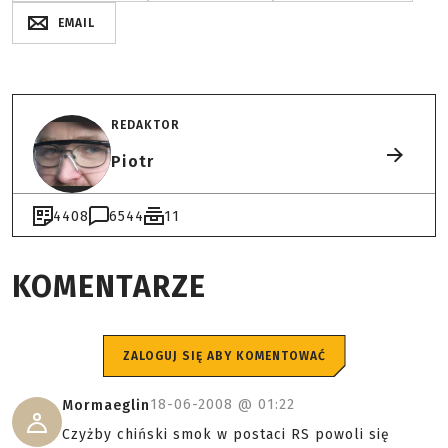
EMAIL
REDAKTOR
Piotr
4408
6544
11
KOMENTARZE
ZALOGUJ SIĘ ABY KOMENTOWAĆ
18-06-2008 @
01:22
Mormaeglin
Czyżby chiński smok w postaci RS powoli się