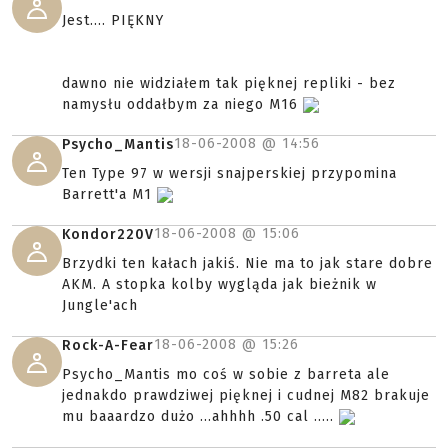
Jest.... PIĘKNY
dawno nie widziałem tak pięknej repliki - bez
namysłu oddałbym za niego M16
18-06-2008 @
14:56
Psycho_Mantis
Ten Type 97 w wersji snajperskiej przypomina
Barrett'a M1
18-06-2008 @
15:06
Kondor220V
Brzydki ten kałach jakiś. Nie ma to jak stare dobre
AKM. A stopka kolby wygląda jak bieżnik w
Jungle'ach
18-06-2008 @
15:26
Rock-A-Fear
Psycho_Mantis mo coś w sobie z barreta ale
jednakdo prawdziwej pięknej i cudnej M82 brakuje
mu baaardzo dużo ...ahhhh .50 cal .....