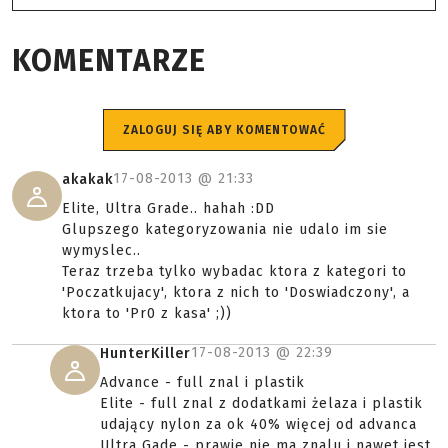
KOMENTARZE
ZALOGUJ SIĘ ABY KOMENTOWAĆ
17-08-2013 @
21:33
akakak
Elite, Ultra Grade.. hahah :DD
Glupszego kategoryzowania nie udalo im sie
wymyslec..
Teraz trzeba tylko wybadac ktora z kategori to
'Poczatkujacy', ktora z nich to 'Doswiadczony', a
ktora to 'Pr0 z kasa' ;))
17-08-2013 @
22:39
HunterKiller
Advance - full znal i plastik
Elite - full znal z dodatkami żelaza i plastik
udający nylon za ok 40% więcej od advanca
Ultra Gade - prawie nie ma znalu i nawet jest