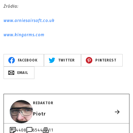
Źródła:
www.arniesairsoft.co.uk
www.kingarms.com
FACEBOOK
TWITTER
PINTEREST
EMAIL
REDAKTOR
Piotr
4408
6544
11