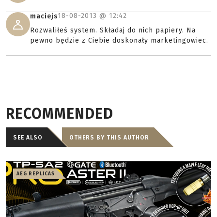
18-08-2013 @
12:42
maciejs
Rozwaliłeś system. Składaj do nich papiery. Na
pewno będzie z Ciebie doskonały marketingowiec.
RECOMMENDED
SEE ALSO
OTHERS BY THIS AUTHOR
AEG REPLICAS