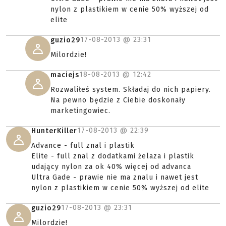
nylon z plastikiem w cenie 50% wyższej od
elite
17-08-2013 @
23:31
guzio29
Milordzie!
18-08-2013 @
12:42
maciejs
Rozwaliłeś system. Składaj do nich papiery.
Na pewno będzie z Ciebie doskonały
marketingowiec.
17-08-2013 @
22:39
HunterKiller
Advance - full znal i plastik
Elite - full znal z dodatkami żelaza i plastik
udający nylon za ok 40% więcej od advanca
Ultra Gade - prawie nie ma znalu i nawet jest
nylon z plastikiem w cenie 50% wyższej od elite
17-08-2013 @
23:31
guzio29
Milordzie!