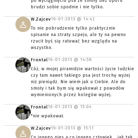
po wyciągnięciu psa ze smoły bez oporu
brudzi sobie spodnie i nie tylko.
16-01-2013 @
14:42
W.Zajcev
To nie pobrudzenie tylko praktycznie
spisanie na straty szpeju, ale ty na pewno
rzucił byś się ratować bez względu na
wszystko.
16-01-2013 @
14:58
Frontal
Cóż, w mojej piramidzie wartości życie ludzkie
czy tam nawet takiego psa jest trochę wyżej
niż pieniądz. Nie wiem jak u Ciebie. Ale do
smoły i tak bym się wpakował z powodów
wymienionych przez kolegów wyżej.
16-01-2013 @
15:04
Frontal
*nie wpakował.
16-01-2013 @
15:11
W.Zajcev
Co innego pies a co innego człowiek... jak tak