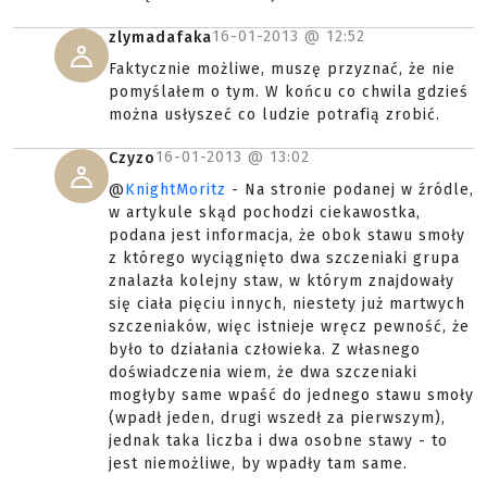
16-01-2013 @
12:52
zlymadafaka
Faktycznie możliwe, muszę przyznać, że nie
pomyślałem o tym. W końcu co chwila gdzieś
można usłyszeć co ludzie potrafią zrobić.
16-01-2013 @
13:02
Czyzo
@
KnightMoritz
- Na stronie podanej w źródle,
w artykule skąd pochodzi ciekawostka,
podana jest informacja, że obok stawu smoły
z którego wyciągnięto dwa szczeniaki grupa
znalazła kolejny staw, w którym znajdowały
się ciała pięciu innych, niestety już martwych
szczeniaków, więc istnieje wręcz pewność, że
było to działania człowieka. Z własnego
doświadczenia wiem, że dwa szczeniaki
mogłyby same wpaść do jednego stawu smoły
(wpadł jeden, drugi wszedł za pierwszym),
jednak taka liczba i dwa osobne stawy - to
jest niemożliwe, by wpadły tam same.