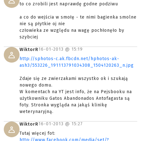
to co zrobili jest naprawdę godne podziwu
a co do wejścia w smołę - te nimi bagienka smolne
nie są płytkie oj nie
człowieka ze względu na wagę pochłonęło by
szybciej
16-01-2013 @
15:19
WiktorR
http://sphotos-c.ak.fbcdn.net/hphotos-ak-
ash3/553226_191113791034308_1504120263_n.jpg
Zdaje się ze zwierzakami wszystko ok i szukają
nowego domu.
W komentach na YT jest info, że na Pejsbooku na
użytkowniku Gatos Abandonados Antofagasta są
foty. Stronka wygląda na jakąś klinikę
weterynaryjną.
16-01-2013 @
15:27
WiktorR
Tutaj więcej fot:
http://www.facebook.com/media/set/?