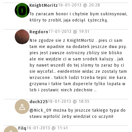
16-01-2013 @
20:28
KnightMoritz
To zwracam honor i chętnie bym sukinsynowi,
który to zrobił, jaja odciął. Łyżeczką.
17-01-2013 @
19:51
Regdorn
NIe zgodze sie z KnightMortiz . pies ci sam
tam nie wpadnie na dodatek jeszcze dwa psy.
pies jest zawsze ostrozny zblizy sie blisko
ale nie wejdzie ci w sam srodek kaluzy . jak
by nawet wszedl do tej slomy to zaraz by ci
sie wycofal.. ewidentnie widac ze zostaly tam
wrzucone . takich ludzi trzeba tepic nie kara
grzywna i takie tam duperele tylko lopata w
leb i zostawic niech zdechnie ..
18-01-2013 @
18:55
duch225
@Nick_09 można by jeszcze takiego typa do
stawu wpitolić żeby wiedział co uczynił
16-01-2013 @
11:41
Filq