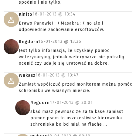
spodnie i nie tylko.
16-01-2013 @
13:34
Kinito
Brawo Panowie! ; ) Masakra ; ( no ale i
odpowiednie zachowanie ersoftowców.
16-01-2013 @
13:36
Regdorn
Jest tylko informacja, że uzyskały pomoc
weterynaryjną, jednak weterynarze nie potrafią
ocenić czy uda je się uratować na dobre.
16-01-2013 @
13:47
Wukasz
Zamiast współczuć przed monitorem można pomóc
schronisku we własnym mieście.
17-01-2013 @
20:01
Regdorn
skad masz pewnosc ze za ta kase zamiast
pomoc psom to uszczesliwisz kierownika
schroniska bo bd mial na flache ...