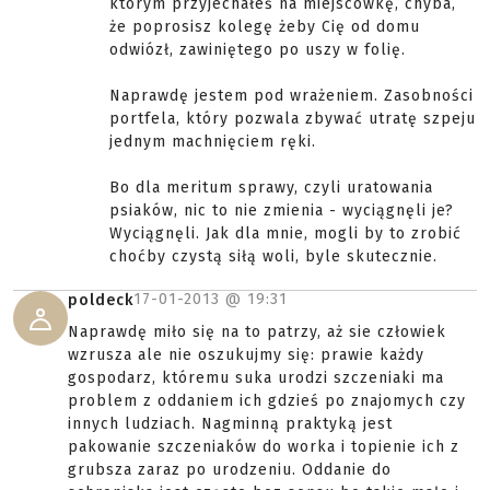
którym przyjechałeś na miejscówkę, chyba,
że poprosisz kolegę żeby Cię od domu
odwiózł, zawiniętego po uszy w folię.
Naprawdę jestem pod wrażeniem. Zasobności
portfela, który pozwala zbywać utratę szpeju
jednym machnięciem ręki.
Bo dla meritum sprawy, czyli uratowania
psiaków, nic to nie zmienia - wyciągnęli je?
Wyciągnęli. Jak dla mnie, mogli by to zrobić
choćby czystą siłą woli, byle skutecznie.
17-01-2013 @
19:31
poldeck
Naprawdę miło się na to patrzy, aż sie człowiek
wzrusza ale nie oszukujmy się: prawie każdy
gospodarz, któremu suka urodzi szczeniaki ma
problem z oddaniem ich gdzieś po znajomych czy
innych ludziach. Nagminną praktyką jest
pakowanie szczeniaków do worka i topienie ich z
grubsza zaraz po urodzeniu. Oddanie do