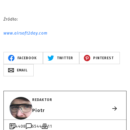
Źródło:
www.airsoft2day.com
FACEBOOK
TWITTER
PINTEREST
EMAIL
REDAKTOR
Piotr
4408
6544
11