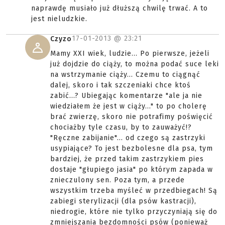
naprawdę musiało już dłuższą chwilę trwać. A to
jest nieludzkie.
17-01-2013 @
23:21
Czyzo
Mamy XXI wiek, ludzie... Po pierwsze, jeżeli
już dojdzie do ciąży, to można podać suce leki
na wstrzymanie ciąży... Czemu to ciągnąć
dalej, skoro i tak szczeniaki chce ktoś
zabić...? Ubiegając komentarze "ale ja nie
wiedziałem że jest w ciąży..." to po cholerę
brać zwierzę, skoro nie potrafimy poświęcić
chociażby tyle czasu, by to zauważyć!?
"Ręczne zabijanie"... od czego są zastrzyki
usypiające? To jest bezbolesne dla psa, tym
bardziej, że przed takim zastrzykiem pies
dostaje "głupiego jasia" po którym zapada w
znieczulony sen. Poza tym, a przede
wszystkim trzeba myśleć w przedbiegach! Są
zabiegi sterylizacji (dla psów kastracji),
niedrogie, które nie tylko przyczyniają się do
zmniejszania bezdomności psów (ponieważ