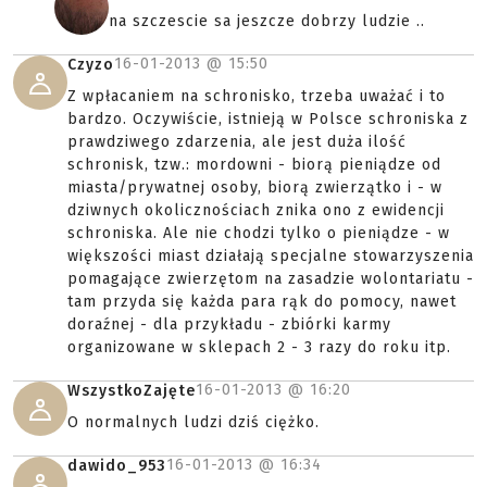
na szczescie sa jeszcze dobrzy ludzie ..
16-01-2013 @
15:50
Czyzo
Z wpłacaniem na schronisko, trzeba uważać i to
bardzo. Oczywiście, istnieją w Polsce schroniska z
prawdziwego zdarzenia, ale jest duża ilość
schronisk, tzw.: mordowni - biorą pieniądze od
miasta/prywatnej osoby, biorą zwierzątko i - w
dziwnych okolicznościach znika ono z ewidencji
schroniska. Ale nie chodzi tylko o pieniądze - w
większości miast działają specjalne stowarzyszenia
pomagające zwierzętom na zasadzie wolontariatu -
tam przyda się każda para rąk do pomocy, nawet
doraźnej - dla przykładu - zbiórki karmy
organizowane w sklepach 2 - 3 razy do roku itp.
16-01-2013 @
16:20
WszystkoZajęte
O normalnych ludzi dziś ciężko.
16-01-2013 @
16:34
dawido_953