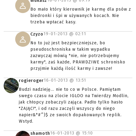
18-01-2013 @
09:19
Wukasz
Bo mało który kierownik je karmę dla psów z
biedronki i śpi w używanych kocach. Nie
trzeba wpłacać kasy.
19-01-2013 @
02:11
Czyzo
No to już jest bezpieczniejsze, bo
pseudoschroniska w takim wypadku
zazwyczaj mówią "nie, nie potrzebujemy
karmy", zaś każde, PRAWDZIWE schronisko
przyjmie każdą ilość karmy i zawsze!
16-01-2013 @
13:51
rogieroger
Budzi nadzieję… nie to co w Polsce. Pamiętam
swego czasu na zlocie IGLOO na Twierdzy Modlin,
jak chłopcy zobaczyli zająca. Padło tylko hasło
"ZAJĄC!", i od razu zaczęli wszyscy do niego
napier&*#^)$ ze swoich dopakowanych replik.
Wstyd.
16-01-2013 @
15:10
shamoth