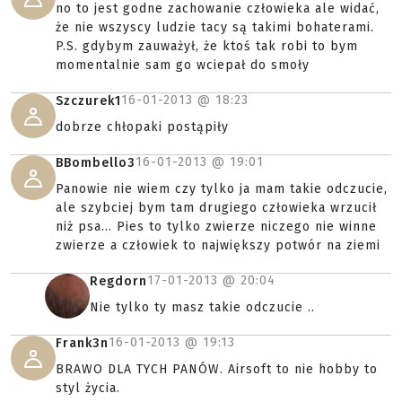
no to jest godne zachowanie człowieka ale widać,
że nie wszyscy ludzie tacy są takimi bohaterami.
P.S. gdybym zauważył, że ktoś tak robi to bym
momentalnie sam go wciepał do smoły
16-01-2013 @
18:23
Szczurek1
dobrze chłopaki postąpiły
16-01-2013 @
19:01
BBombello3
Panowie nie wiem czy tylko ja mam takie odczucie,
ale szybciej bym tam drugiego człowieka wrzucił
niż psa... Pies to tylko zwierze niczego nie winne
zwierze a człowiek to największy potwór na ziemi
17-01-2013 @
20:04
Regdorn
Nie tylko ty masz takie odczucie ..
16-01-2013 @
19:13
Frank3n
BRAWO DLA TYCH PANÓW. Airsoft to nie hobby to
styl życia.