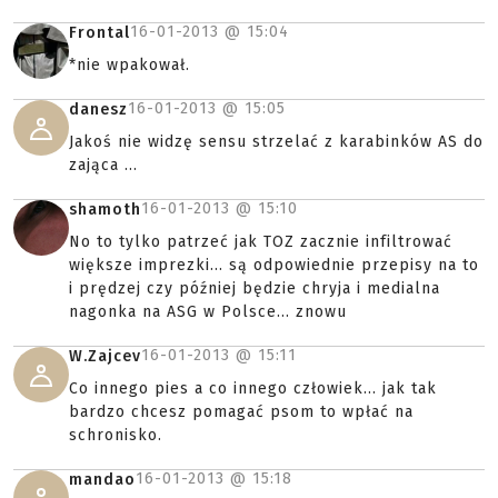
16-01-2013 @
15:04
Frontal
*nie wpakował.
16-01-2013 @
15:05
danesz
Jakoś nie widzę sensu strzelać z karabinków AS do
zająca ...
16-01-2013 @
15:10
shamoth
No to tylko patrzeć jak TOZ zacznie infiltrować
większe imprezki... są odpowiednie przepisy na to
i prędzej czy później będzie chryja i medialna
nagonka na ASG w Polsce... znowu
16-01-2013 @
15:11
W.Zajcev
Co innego pies a co innego człowiek... jak tak
bardzo chcesz pomagać psom to wpłać na
schronisko.
16-01-2013 @
15:18
mandao