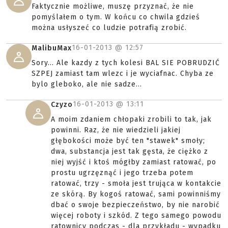
Faktycznie możliwe, muszę przyznać, że nie
pomyślałem o tym. W końcu co chwila gdzieś
można usłyszeć co ludzie potrafią zrobić.
16-01-2013 @
12:57
MalibuMax
Sory... Ale kazdy z tych kolesi BAL SIE POBRUDZIĆ
SZPEJ zamiast tam wlezc i je wyciafnac. Chyba ze
bylo gleboko, ale nie sadze...
16-01-2013 @
13:11
Czyzo
A moim zdaniem chłopaki zrobili to tak, jak
powinni. Raz, że nie wiedzieli jakiej
głębokości może być ten "stawek" smoły;
dwa, substancja jest tak gęsta, że ciężko z
niej wyjść i ktoś mógłby zamiast ratować, po
prostu ugrzęznąć i jego trzeba potem
ratować, trzy - smoła jest trująca w kontakcie
ze skórą. By kogoś ratować, sami powinniśmy
dbać o swoje bezpieczeństwo, by nie narobić
więcej roboty i szkód. Z tego samego powodu
ratownicy podczas - dla przykładu - wypadku