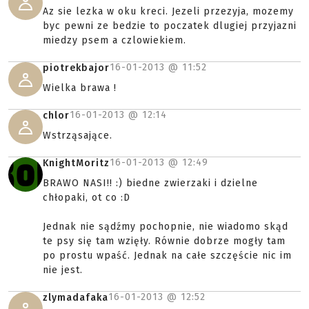
Az sie lezka w oku kreci. Jezeli przezyja, mozemy
byc pewni ze bedzie to poczatek dlugiej przyjazni
miedzy psem a czlowiekiem.
16-01-2013 @
11:52
piotrekbajor
Wielka brawa !
16-01-2013 @
12:14
chlor
Wstrząsające.
16-01-2013 @
12:49
KnightMoritz
BRAWO NASI!! :) biedne zwierzaki i dzielne
chłopaki, ot co :D
Jednak nie sądźmy pochopnie, nie wiadomo skąd
te psy się tam wzięły. Równie dobrze mogły tam
po prostu wpaść. Jednak na całe szczęście nic im
nie jest.
16-01-2013 @
12:52
zlymadafaka