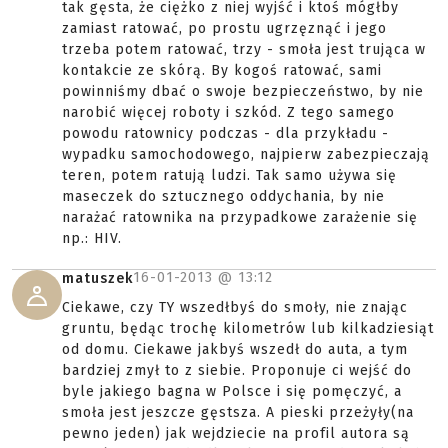
tak gęsta, że ciężko z niej wyjść i ktoś mógłby
zamiast ratować, po prostu ugrzęznąć i jego
trzeba potem ratować, trzy - smoła jest trująca w
kontakcie ze skórą. By kogoś ratować, sami
powinniśmy dbać o swoje bezpieczeństwo, by nie
narobić więcej roboty i szkód. Z tego samego
powodu ratownicy podczas - dla przykładu -
wypadku samochodowego, najpierw zabezpieczają
teren, potem ratują ludzi. Tak samo używa się
maseczek do sztucznego oddychania, by nie
narażać ratownika na przypadkowe zarażenie się
np.: HIV.
16-01-2013 @
13:12
matuszek
Ciekawe, czy TY wszedłbyś do smoły, nie znając
gruntu, będąc trochę kilometrów lub kilkadziesiąt
od domu. Ciekawe jakbyś wszedł do auta, a tym
bardziej zmył to z siebie. Proponuje ci wejść do
byle jakiego bagna w Polsce i się pomęczyć, a
smoła jest jeszcze gęstsza. A pieski przeżyły(na
pewno jeden) jak wejdziecie na profil autora są