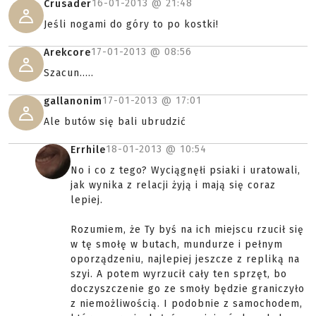
16-01-2013 @
21:48
Crusader
Jeśli nogami do góry to po kostki!
17-01-2013 @
08:56
Arekcore
Szacun.....
17-01-2013 @
17:01
gallanonim
Ale butów się bali ubrudzić
18-01-2013 @
10:54
Errhile
No i co z tego? Wyciągnęłi psiaki i uratowali,
jak wynika z relacji żyją i mają się coraz
lepiej.
Rozumiem, że Ty byś na ich miejscu rzucił się
w tę smołę w butach, mundurze i pełnym
oporządzeniu, najlepiej jeszcze z repliką na
szyi. A potem wyrzucił cały ten sprzęt, bo
doczyszczenie go ze smoły będzie graniczyło
z niemożliwością. I podobnie z samochodem,