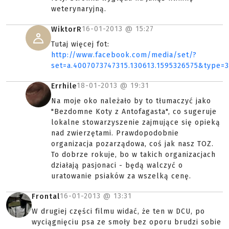
weterynaryjną.
16-01-2013 @
15:27
WiktorR
Tutaj więcej fot:
http://www.facebook.com/media/set/?
set=a.4007073747315.130613.1595326575&type=3
18-01-2013 @
19:31
Errhile
Na moje oko należało by to tłumaczyć jako
"Bezdomne Koty z Antofagasta", co sugeruje
lokalne stowarzyszenie zajmujące się opieką
nad zwierzętami. Prawdopodobnie
organizacja pozarządowa, coś jak nasz TOZ.
To dobrze rokuje, bo w takich organizacjach
działają pasjonaci - będą walczyć o
uratowanie psiaków za wszelką cenę.
16-01-2013 @
13:31
Frontal
W drugiej części filmu widać, że ten w DCU, po
wyciągnięciu psa ze smoły bez oporu brudzi sobie