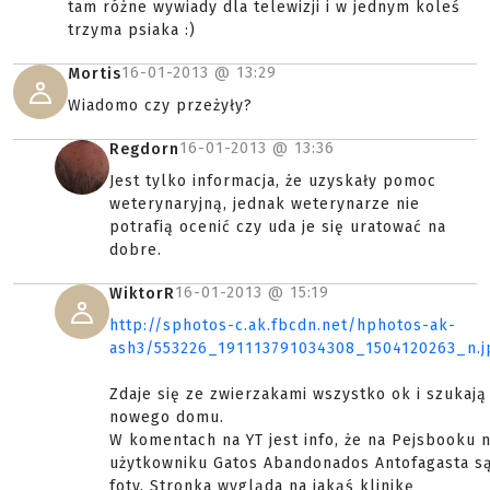
tam różne wywiady dla telewizji i w jednym koleś
trzyma psiaka :)
16-01-2013 @
13:29
Mortis
Wiadomo czy przeżyły?
16-01-2013 @
13:36
Regdorn
Jest tylko informacja, że uzyskały pomoc
weterynaryjną, jednak weterynarze nie
potrafią ocenić czy uda je się uratować na
dobre.
16-01-2013 @
15:19
WiktorR
http://sphotos-c.ak.fbcdn.net/hphotos-ak-
ash3/553226_191113791034308_1504120263_n.j
Zdaje się ze zwierzakami wszystko ok i szukają
nowego domu.
W komentach na YT jest info, że na Pejsbooku 
użytkowniku Gatos Abandonados Antofagasta s
foty. Stronka wygląda na jakąś klinikę