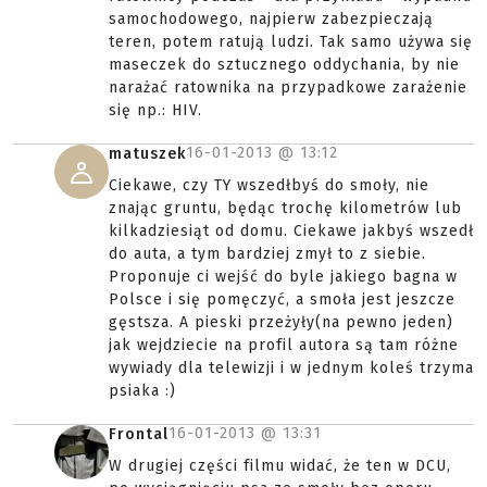
samochodowego, najpierw zabezpieczają
teren, potem ratują ludzi. Tak samo używa się
maseczek do sztucznego oddychania, by nie
narażać ratownika na przypadkowe zarażenie
się np.: HIV.
16-01-2013 @
13:12
matuszek
Ciekawe, czy TY wszedłbyś do smoły, nie
znając gruntu, będąc trochę kilometrów lub
kilkadziesiąt od domu. Ciekawe jakbyś wszedł
do auta, a tym bardziej zmył to z siebie.
Proponuje ci wejść do byle jakiego bagna w
Polsce i się pomęczyć, a smoła jest jeszcze
gęstsza. A pieski przeżyły(na pewno jeden)
jak wejdziecie na profil autora są tam różne
wywiady dla telewizji i w jednym koleś trzyma
psiaka :)
16-01-2013 @
13:31
Frontal
W drugiej części filmu widać, że ten w DCU,