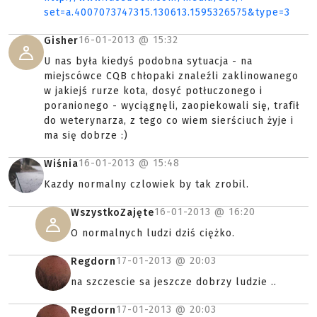
set=a.4007073747315.130613.1595326575&type=3
16-01-2013 @
15:32
Gisher
U nas była kiedyś podobna sytuacja - na
miejscówce CQB chłopaki znaleźli zaklinowanego
w jakiejś rurze kota, dosyć potłuczonego i
poranionego - wyciągnęli, zaopiekowali się, trafił
do weterynarza, z tego co wiem sierściuch żyje i
ma się dobrze :)
16-01-2013 @
15:48
Wiśnia
Kazdy normalny czlowiek by tak zrobil.
16-01-2013 @
16:20
WszystkoZajęte
O normalnych ludzi dziś ciężko.
17-01-2013 @
20:03
Regdorn
na szczescie sa jeszcze dobrzy ludzie ..
17-01-2013 @
20:03
Regdorn