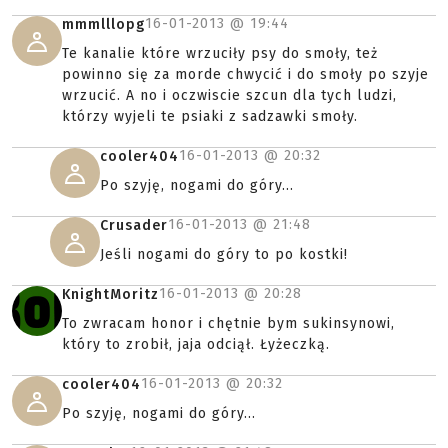
16-01-2013 @
19:44
mmmlllopg
Te kanalie które wrzuciły psy do smoły, też
powinno się za morde chwycić i do smoły po szyje
wrzucić. A no i oczwiscie szcun dla tych ludzi,
którzy wyjeli te psiaki z sadzawki smoły.
16-01-2013 @
20:32
cooler404
Po szyję, nogami do góry...
16-01-2013 @
21:48
Crusader
Jeśli nogami do góry to po kostki!
16-01-2013 @
20:28
KnightMoritz
To zwracam honor i chętnie bym sukinsynowi,
który to zrobił, jaja odciął. Łyżeczką.
16-01-2013 @
20:32
cooler404
Po szyję, nogami do góry...