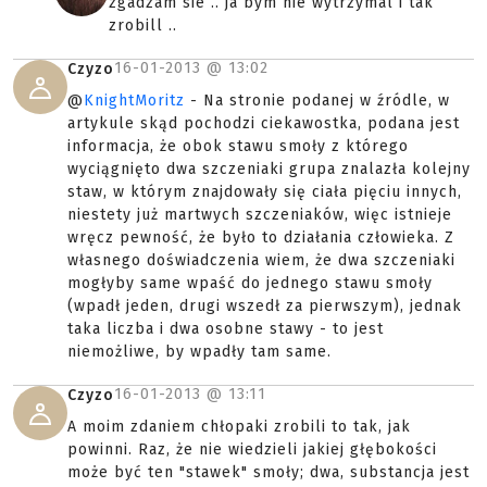
zgadzam sie .. ja bym nie wytrzymal i tak
zrobill ..
16-01-2013 @
13:02
Czyzo
@
KnightMoritz
- Na stronie podanej w źródle, w
artykule skąd pochodzi ciekawostka, podana jest
informacja, że obok stawu smoły z którego
wyciągnięto dwa szczeniaki grupa znalazła kolejny
staw, w którym znajdowały się ciała pięciu innych,
niestety już martwych szczeniaków, więc istnieje
wręcz pewność, że było to działania człowieka. Z
własnego doświadczenia wiem, że dwa szczeniaki
mogłyby same wpaść do jednego stawu smoły
(wpadł jeden, drugi wszedł za pierwszym), jednak
taka liczba i dwa osobne stawy - to jest
niemożliwe, by wpadły tam same.
16-01-2013 @
13:11
Czyzo
A moim zdaniem chłopaki zrobili to tak, jak
powinni. Raz, że nie wiedzieli jakiej głębokości
może być ten "stawek" smoły; dwa, substancja jest