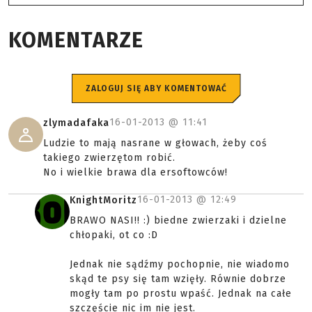
KOMENTARZE
ZALOGUJ SIĘ ABY KOMENTOWAĆ
16-01-2013 @
11:41
zlymadafaka
Ludzie to mają nasrane w głowach, żeby coś
takiego zwierzętom robić.
No i wielkie brawa dla ersoftowców!
16-01-2013 @
12:49
KnightMoritz
BRAWO NASI!! :) biedne zwierzaki i dzielne
chłopaki, ot co :D
Jednak nie sądźmy pochopnie, nie wiadomo
skąd te psy się tam wzięły. Równie dobrze
mogły tam po prostu wpaść. Jednak na całe
szczęście nic im nie jest.