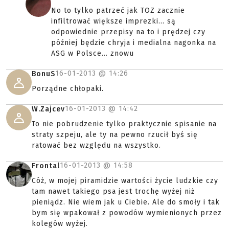
No to tylko patrzeć jak TOZ zacznie
infiltrować większe imprezki... są
odpowiednie przepisy na to i prędzej czy
później będzie chryja i medialna nagonka na
ASG w Polsce... znowu
16-01-2013 @
14:26
BonuS
Porządne chłopaki.
16-01-2013 @
14:42
W.Zajcev
To nie pobrudzenie tylko praktycznie spisanie na
straty szpeju, ale ty na pewno rzucił byś się
ratować bez względu na wszystko.
16-01-2013 @
14:58
Frontal
Cóż, w mojej piramidzie wartości życie ludzkie czy
tam nawet takiego psa jest trochę wyżej niż
pieniądz. Nie wiem jak u Ciebie. Ale do smoły i tak
bym się wpakował z powodów wymienionych przez
kolegów wyżej.