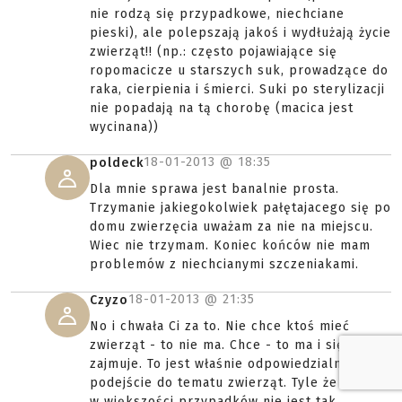
nie rodzą się przypadkowe, niechciane
pieski), ale polepszają jakoś i wydłużają życie
zwierząt!! (np.: często pojawiające się
ropomacicze u starszych suk, prowadzące do
raka, cierpienia i śmierci. Suki po sterylizacji
nie popadają na tą chorobę (macica jest
wycinana))
18-01-2013 @
18:35
poldeck
Dla mnie sprawa jest banalnie prosta.
Trzymanie jakiegokolwiek pałętajacego się po
domu zwierzęcia uważam za nie na miejscu.
Wiec nie trzymam. Koniec końców nie mam
problemów z niechcianymi szczeniakami.
18-01-2013 @
21:35
Czyzo
No i chwała Ci za to. Nie chce ktoś mieć
zwierząt - to nie ma. Chce - to ma i się nimi
zajmuje. To jest właśnie odpowiedzialne
podejście do tematu zwierząt. Tyle że sprawa
w większości przypadków nie jest tak