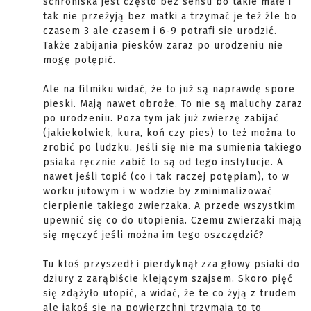
schroniska jest często bez sensu bo takie małe i
tak nie przeżyją bez matki a trzymać je też źle bo
czasem 3 ale czasem i 6-9 potrafi sie urodzić.
Także zabijania piesków zaraz po urodzeniu nie
mogę potępić.
Ale na filmiku widać, że to już są naprawdę spore
pieski. Mają nawet obroże. To nie są maluchy zaraz
po urodzeniu. Poza tym jak już zwierzę zabijać
(jakiekolwiek, kura, koń czy pies) to też można to
zrobić po ludzku. Jeśli się nie ma sumienia takiego
psiaka ręcznie zabić to są od tego instytucje. A
nawet jeśli topić (co i tak raczej potępiam), to w
worku jutowym i w wodzie by zminimalizować
cierpienie takiego zwierzaka. A przede wszystkim
upewnić się co do utopienia. Czemu zwierzaki mają
się męczyć jeśli można im tego oszczędzić?
Tu ktoś przyszedł i pierdyknął zza głowy psiaki do
dziury z zarąbiście klejącym szajsem. Skoro pięć
się zdążyło utopić, a widać, że te co żyją z trudem
ale jakoś się na powierzchni trzymają to to