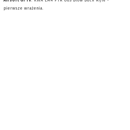
Airsoft GI TV
: KWA LM4 PTR
Gas Blow Back Rifle
-
pierwsze wrażenia.