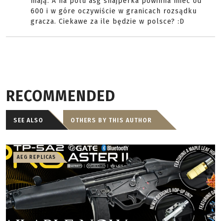
mają. A na polu asg snajperka powinna mieć od
600 i w góre oczywiście w granicach rozsądku
gracza. Ciekawe za ile będzie w polsce? :D
RECOMMENDED
SEE ALSO
OTHERS BY THIS AUTHOR
AEG REPLICAS