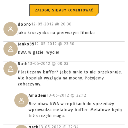
ZALOGUJ SIĘ ABY KOMENTOWAĆ
12-05-2012 @
20:38
dobro
jaka kruszynka na pierwszym filmiku
12-05-2012 @
23:50
Janko35
KWA w gazie. Wycie!
13-05-2012 @
00:03
Nath
Plasticzany buffer? Jakoś mnie to nie przekonuje.
Ale kopniak wygląda na mocny. Pożyjemy,
zobaczymy.
13-05-2012 @
22:12
Amadem
Bez obaw KWA w replikach do sprzedaży
wprowadza metalowy buffer. Metalowe będą
też szczęki maga.
13-05-2012 @
22:34
Nath