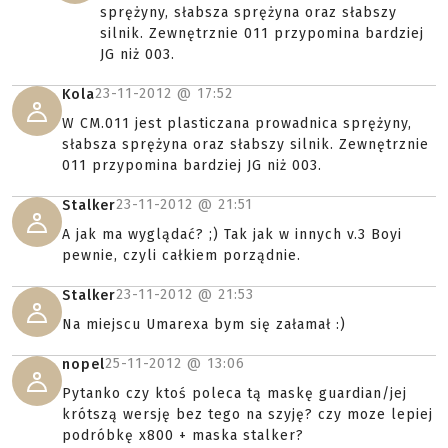
sprężyny, słabsza sprężyna oraz słabszy
silnik. Zewnętrznie 011 przypomina bardziej
JG niż 003.
23-11-2012 @
17:52
Kola
W CM.011 jest plasticzana prowadnica sprężyny,
słabsza sprężyna oraz słabszy silnik. Zewnętrznie
011 przypomina bardziej JG niż 003.
23-11-2012 @
21:51
Stalker
A jak ma wyglądać? ;) Tak jak w innych v.3 Boyi
pewnie, czyli całkiem porządnie.
23-11-2012 @
21:53
Stalker
Na miejscu Umarexa bym się załamał :)
25-11-2012 @
13:06
nopel
Pytanko czy ktoś poleca tą maskę guardian/jej
krótszą wersję bez tego na szyję? czy moze lepiej
podróbkę x800 + maska stalker?