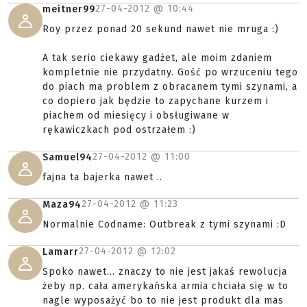
27-04-2012 @
10:44
meitner99
Roy przez ponad 20 sekund nawet nie mruga :)
A tak serio ciekawy gadżet, ale moim zdaniem
kompletnie nie przydatny. Gość po wrzuceniu tego
do piach ma problem z obracanem tymi szynami, a
co dopiero jak będzie to zapychane kurzem i
piachem od miesięcy i obsługiwane w
rękawiczkach pod ostrzałem :)
27-04-2012 @
11:00
Samuel94
fajna ta bajerka nawet ..
27-04-2012 @
11:23
Maza94
Normalnie Codname: Outbreak z tymi szynami :D
27-04-2012 @
12:02
Lamarr
Spoko nawet... znaczy to nie jest jakaś rewolucja
żeby np. cała amerykańska armia chciała się w to
nagle wyposażyć bo to nie jest produkt dla mas