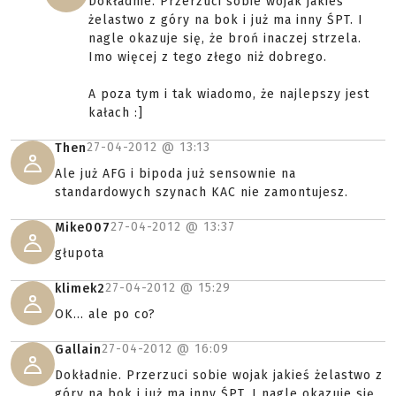
Dokładnie. Przerzuci sobie wojak jakieś
żelastwo z góry na bok i już ma inny ŚPT. I
nagle okazuje się, że broń inaczej strzela.
Imo więcej z tego złego niż dobrego.
A poza tym i tak wiadomo, że najlepszy jest
kałach :]
27-04-2012 @
13:13
Then
Ale już AFG i bipoda już sensownie na
standardowych szynach KAC nie zamontujesz.
27-04-2012 @
13:37
Mike007
głupota
27-04-2012 @
15:29
klimek2
OK... ale po co?
27-04-2012 @
16:09
Gallain
Dokładnie. Przerzuci sobie wojak jakieś żelastwo z
góry na bok i już ma inny ŚPT. I nagle okazuje się,