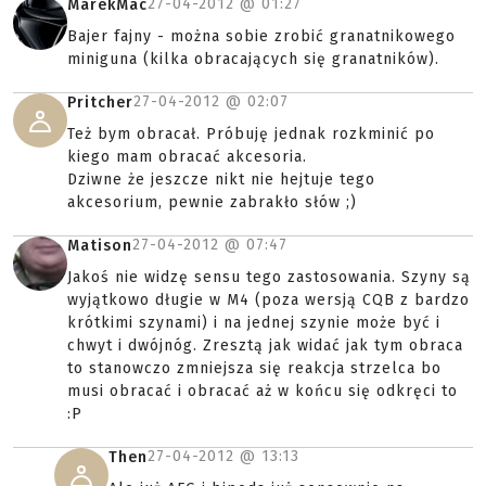
27-04-2012 @
01:27
MarekMac
Bajer fajny - można sobie zrobić granatnikowego
miniguna (kilka obracających się granatników).
27-04-2012 @
02:07
Pritcher
Też bym obracał. Próbuję jednak rozkminić po
kiego mam obracać akcesoria.
Dziwne że jeszcze nikt nie hejtuje tego
akcesorium, pewnie zabrakło słów ;)
27-04-2012 @
07:47
Matison
Jakoś nie widzę sensu tego zastosowania. Szyny są
wyjątkowo długie w M4 (poza wersją CQB z bardzo
krótkimi szynami) i na jednej szynie może być i
chwyt i dwójnóg. Zresztą jak widać jak tym obraca
to stanowczo zmniejsza się reakcja strzelca bo
musi obracać i obracać aż w końcu się odkręci to
:P
27-04-2012 @
13:13
Then