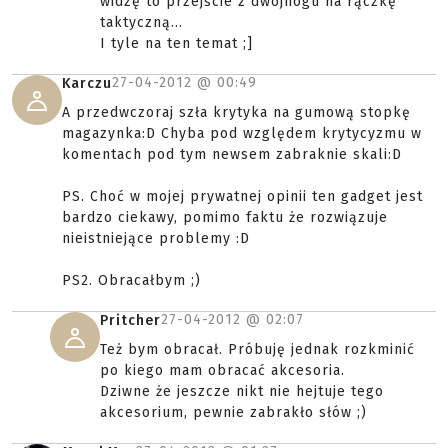
widzę to przejście z dwójnogu na rączkę
taktyczną...
I tyle na ten temat ;]
27-04-2012 @
00:49
Karczu
A przedwczoraj szła krytyka na gumową stopkę
magazynka:D Chyba pod względem krytycyzmu w
komentach pod tym newsem zabraknie skali:D
PS. Choć w mojej prywatnej opinii ten gadget jest
bardzo ciekawy, pomimo faktu że rozwiązuje
nieistniejące problemy :D
PS2. Obracałbym ;)
27-04-2012 @
02:07
Pritcher
Też bym obracał. Próbuję jednak rozkminić
po kiego mam obracać akcesoria.
Dziwne że jeszcze nikt nie hejtuje tego
akcesorium, pewnie zabrakło słów ;)