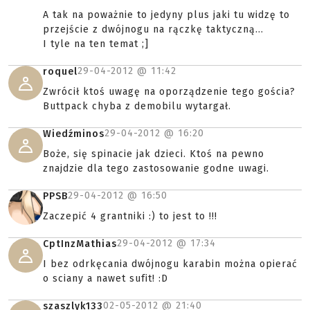
A tak na poważnie to jedyny plus jaki tu widzę to
przejście z dwójnogu na rączkę taktyczną...
I tyle na ten temat ;]
29-04-2012 @
11:42
roquel
Zwrócił ktoś uwagę na oporządzenie tego gościa?
Buttpack chyba z demobilu wytargał.
29-04-2012 @
16:20
Wiedźminos
Boże, się spinacie jak dzieci. Ktoś na pewno
znajdzie dla tego zastosowanie godne uwagi.
29-04-2012 @
16:50
PPSB
Zaczepić 4 grantniki :) to jest to !!!
29-04-2012 @
17:34
CptInzMathias
I bez odrkęcania dwójnogu karabin można opierać
o sciany a nawet sufit! :D
02-05-2012 @
21:40
szaszlyk133