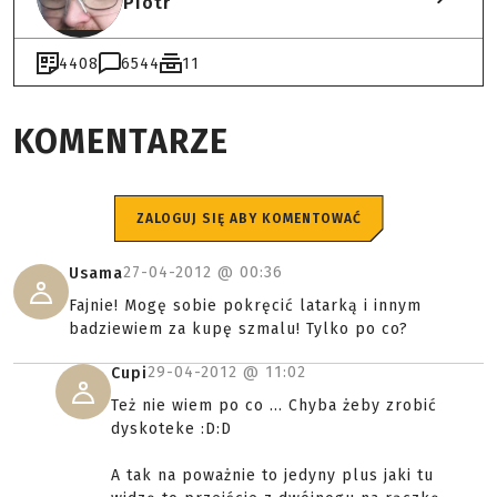
Piotr
4408
6544
11
KOMENTARZE
ZALOGUJ SIĘ ABY KOMENTOWAĆ
27-04-2012 @
00:36
Usama
Fajnie! Mogę sobie pokręcić latarką i innym
badziewiem za kupę szmalu! Tylko po co?
29-04-2012 @
11:02
Cupi
Też nie wiem po co ... Chyba żeby zrobić
dyskoteke :D:D
A tak na poważnie to jedyny plus jaki tu