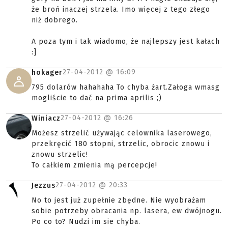
że broń inaczej strzela. Imo więcej z tego złego
niż dobrego.
A poza tym i tak wiadomo, że najlepszy jest kałach
:]
27-04-2012 @
16:09
hokager
795 dolarów hahahaha To chyba żart.Załoga wmasg
mogliście to dać na prima aprilis ;)
27-04-2012 @
16:26
Winiacz
Możesz strzelić używając celownika laserowego,
przekręcić 180 stopni, strzelic, obrocic znowu i
znowu strzelic!
To całkiem zmienia mą percepcje!
27-04-2012 @
20:33
Jezzus
No to jest już zupełnie zbędne. Nie wyobrażam
sobie potrzeby obracania np. lasera, ew dwójnogu.
Po co to? Nudzi im sie chyba.