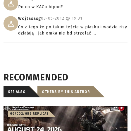
Po co w KACu bipod?
03-05-2012 @
19:31
Wojtasasg
Co z tego że po takim teście w piasku i wodzie risy
działają , jak emka nie bd strzelać ...
RECOMMENDED
SEE ALSO
OTHERS BY THIS AUTHOR
GG/CO2/GBB REPLICAS