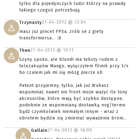
tylko dla pojedynczych ludzi którzy na prawdę
takiego czegoś potrzebują
27-04-2012 @
12:04
Trzynasty
masz już pincet FPSa, zrób se z giety
transformersa... :D
27-04-2012 @
13:11
Then
Szyny spoko, ale blondi ma teksty rodem z
telezakupów Mango, wyłączyłem filmik przy 3/4
bo czułem jak mi się mózg pierze xD
Patent przyjemny, tylko, jak już Wukasz
wspomniał, nawet nie front może ważyć ile tony
akcesoriów, które mają być szybko dostępne,
podobnie ze wspomnianą dostawką nvg/termo
bądź czymkolwiek niemałym innym - wraz z
obrotem będzie się zmieniać wyważenie broni..
27-04-2012 @
16:09
Gallain