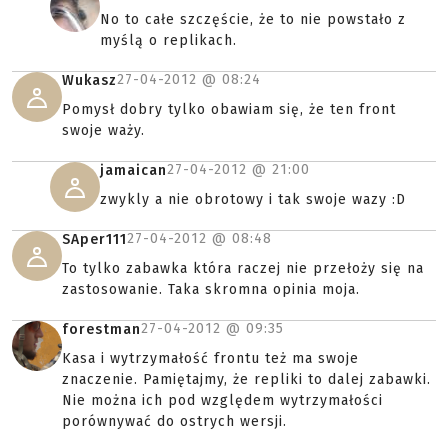
No to całe szczęście, że to nie powstało z
myślą o replikach.
27-04-2012 @
08:24
Wukasz
Pomysł dobry tylko obawiam się, że ten front
swoje waży.
27-04-2012 @
21:00
jamaican
zwykly a nie obrotowy i tak swoje wazy :D
27-04-2012 @
08:48
SAper111
To tylko zabawka która raczej nie przełoży się na
zastosowanie. Taka skromna opinia moja.
27-04-2012 @
09:35
forestman
Kasa i wytrzymałość frontu też ma swoje
znaczenie. Pamiętajmy, że repliki to dalej zabawki.
Nie można ich pod względem wytrzymałości
porównywać do ostrych wersji.