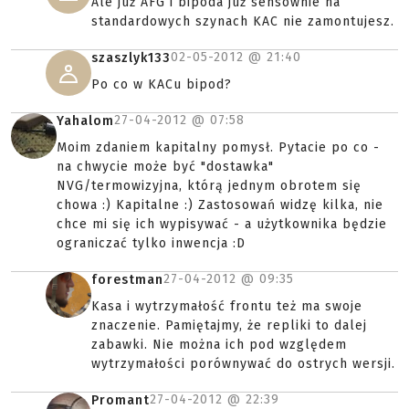
Ale już AFG i bipoda już sensownie na
standardowych szynach KAC nie zamontujesz.
02-05-2012 @
21:40
szaszlyk133
Po co w KACu bipod?
27-04-2012 @
07:58
Yahalom
Moim zdaniem kapitalny pomysł. Pytacie po co -
na chwycie może być "dostawka"
NVG/termowizyjna, którą jednym obrotem się
chowa :) Kapitalne :) Zastosowań widzę kilka, nie
chce mi się ich wypisywać - a użytkownika będzie
ograniczać tylko inwencja :D
27-04-2012 @
09:35
forestman
Kasa i wytrzymałość frontu też ma swoje
znaczenie. Pamiętajmy, że repliki to dalej
zabawki. Nie można ich pod względem
wytrzymałości porównywać do ostrych wersji.
27-04-2012 @
22:39
Promant