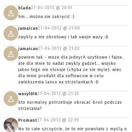
27-04-2012 @
20:51
blade
hm....można sie zakręcić :)
27-04-2012 @
21:00
jamaican
zwykly a nie obrotowy i tak swoje wazy :D
27-04-2012 @
21:02
jamaican
powiem tak - moze dla jednych uzytkowe i fajne,
ale dla mnie to nadal zwykly gadzet... wojsko
jakos tego nie stosuje (chyba ze sie myle), wiec
dla mnie produkt dla softowcow w celu
zwiekszenia lansu na strzelankach :D
27-04-2012 @
21:35
wasyl616
kto normalny potrzebuje obracać broń podczas
strzelania?
27-04-2012 @
22:39
Promant
No to całe szczęście, że to nie powstało z myślą o