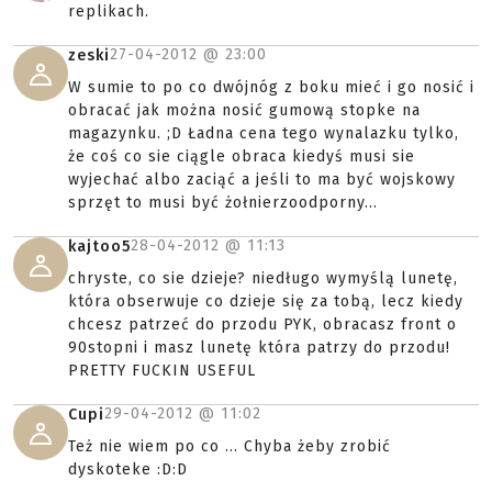
replikach.
27-04-2012 @
23:00
zeski
W sumie to po co dwójnóg z boku mieć i go nosić i
obracać jak można nosić gumową stopke na
magazynku. ;D Ładna cena tego wynalazku tylko,
że coś co sie ciągle obraca kiedyś musi sie
wyjechać albo zaciąć a jeśli to ma być wojskowy
sprzęt to musi być żołnierzoodporny...
28-04-2012 @
11:13
kajtoo5
chryste, co sie dzieje? niedługo wymyślą lunetę,
która obserwuje co dzieje się za tobą, lecz kiedy
chcesz patrzeć do przodu PYK, obracasz front o
90stopni i masz lunetę która patrzy do przodu!
PRETTY FUCKIN USEFUL
29-04-2012 @
11:02
Cupi
Też nie wiem po co ... Chyba żeby zrobić
dyskoteke :D:D