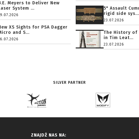
B.E. Meyers to Deliver New
Laser System ...
5" Assault Cu
rigid side sys...
19.07.2026
23.07.2026
New XS Sights for PSA Dagger
Micro and S...
The History of
in Tim Leat...
16.07.2026
23.07.2026
SILVER PARTNER
ZNAJDŹ NAS NA: