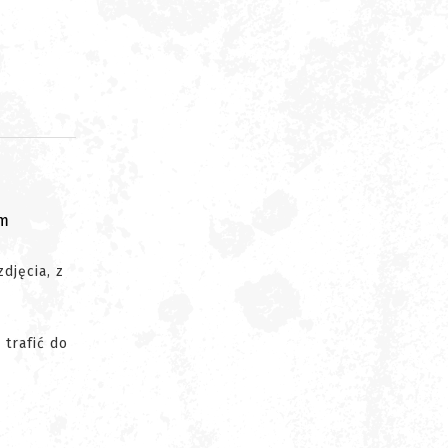
om
djęcia, z
 trafić do