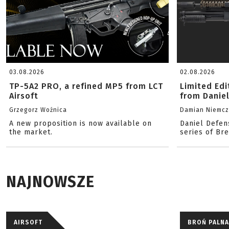
03.08.2026
02.08.2026
TP-5A2 PRO, a refined MP5 from LCT
Limited Ed
Airsoft
from Danie
Grzegorz Woźnica
Damian Niemc
A new proposition is now available on
Daniel Defen
the market.
series of Br
NAJNOWSZE
AIRSOFT
BROŃ PALNA