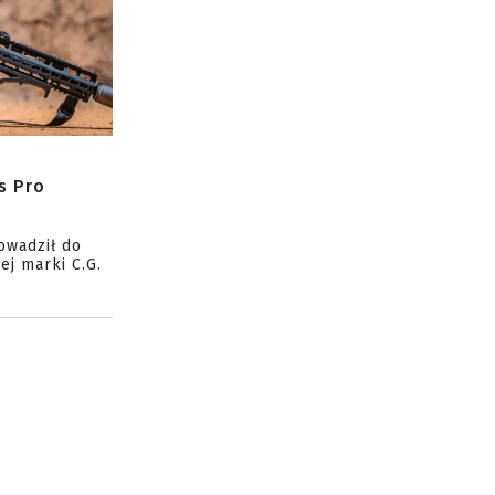
s Pro
owadził do
ej marki C.G.