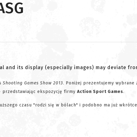
 ASG
al and its display (especially images) may deviate fr
s Shooting Games Show 2013
. Poniżej prezentujemy wybrane z
 przedstawiając ekspozycję firmy
Action Sport Games
.
łuższego czasu "rodzi się w bólach" i podobno ma już wkrótce