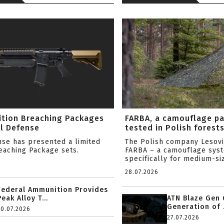
ition Breaching Packages
FARBA, a camouflage p
l Defense
tested in Polish forest
nse has presented a limited
The Polish company Lesov
reaching Package sets.
FARBA – a camouflage sys
specifically for medium-siz
28.07.2026
Federal Ammunition Provides
Peak Alloy T...
ATN Blaze Gen 
Generation of .
20.07.2026
27.07.2026