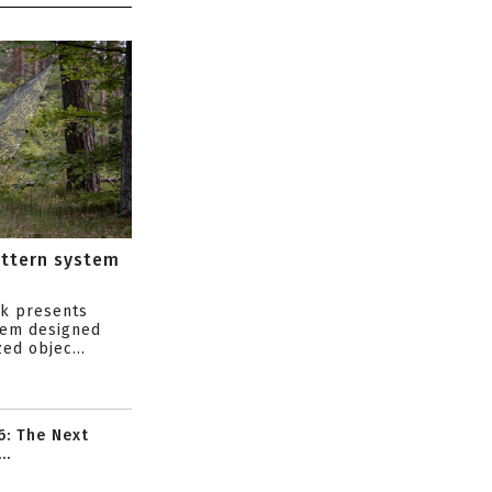
attern system
s
ik presents
tem designed
ed objec...
6: The Next
..