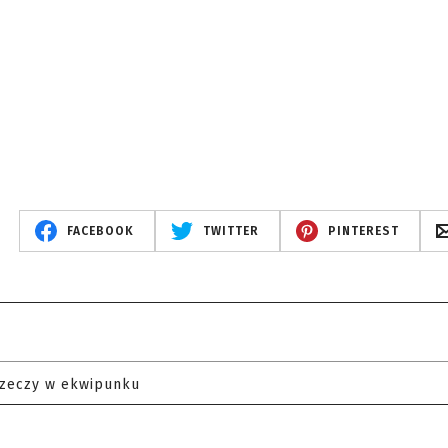
FACEBOOK
TWITTER
PINTEREST
rzeczy w ekwipunku