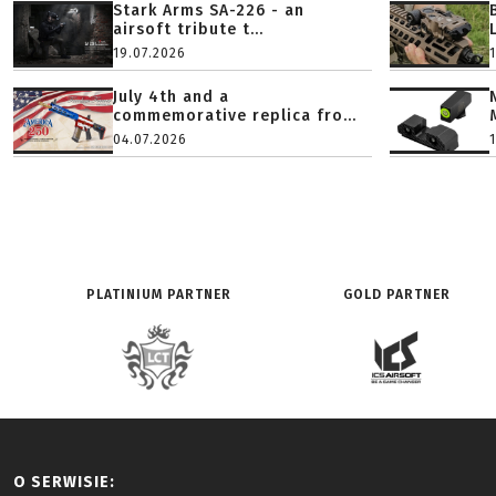
Stark Arms SA-226 - an
airsoft tribute t...
19.07.2026
July 4th and a
commemorative replica fro...
04.07.2026
PLATINIUM PARTNER
GOLD PARTNER
O SERWISIE: