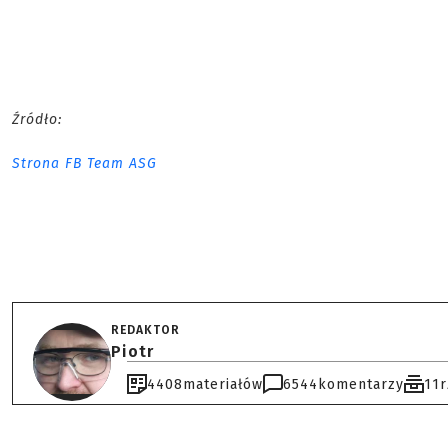
Źródło:
Strona FB Team ASG
REDAKTOR
Piotr
4408
materiałów
6544
komentarzy
11