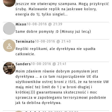
Jeszcze nie otwierajmy szampana. Mogą przykręcić
śrubę. Malowanie replik na jaskrawe kolory,
energia do 1J, tylko singiel...
10-08-2016 @
21:39
Mixon
Same dobre pomysły :D (Minusy już lecą)
10-08-2016 @
21:40
Terminato
Repliki replikami, ale dyrektywa nie upadła
całkowicie.
10-08-2016 @
21:41
Sanders
Moim zdaniem równie dobrym pomysłem jest
dyrektywa ... a co tam rozporządzenie UE dla
użytkowników ostrej broni z ISIS, że na terenie UW
mają mieć też limit do 1 J w broni długiej i
krótkiej:))) gwarantowana skuteczność i moc
sprawcza w zapobieganiu terroryzmowi podobnie
jak ta debilna dyrektywa.