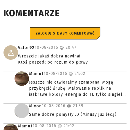
KOMENTARZE
ZALOGUJ SIĘ ABY KOMENTOWAĆ
10-08-2016 @
20:47
Valor92
Wreszcie jakaś dobra nowina!
Ktoś poszedł po rozum do głowy.
10-08-2016 @
21:02
Mamut
Jeszcze nie otwierajmy szampana. Mogą
przykręcić śrubę. Malowanie replik na
jaskrawe kolory, energia do 1J, tylko singiel...
10-08-2016 @
21:39
Mixon
Same dobre pomysły :D (Minusy już lecą)
10-08-2016 @
21:02
Mamut