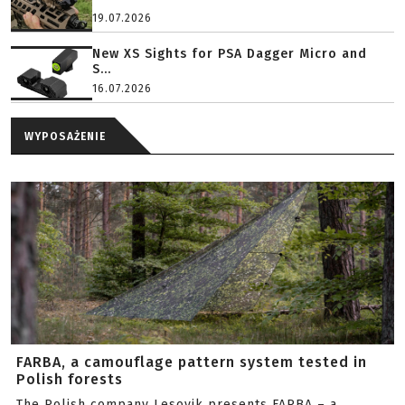
19.07.2026
New XS Sights for PSA Dagger Micro and
S...
16.07.2026
WYPOSAŻENIE
FARBA, a camouflage pattern system tested in
Polish forests
The Polish company Lesovik presents FARBA – a