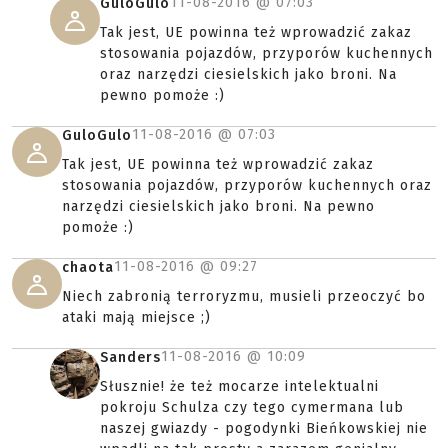
11-08-2016 @
07:03
GuloGulo
Tak jest, UE powinna też wprowadzić zakaz
stosowania pojazdów, przyporów kuchennych
oraz narzędzi ciesielskich jako broni. Na
pewno pomoże :)
11-08-2016 @
07:03
GuloGulo
Tak jest, UE powinna też wprowadzić zakaz
stosowania pojazdów, przyporów kuchennych oraz
narzędzi ciesielskich jako broni. Na pewno
pomoże :)
11-08-2016 @
09:27
chaota
Niech zabronią terroryzmu, musieli przeoczyć bo
ataki mają miejsce ;)
11-08-2016 @
10:09
Sanders
Słusznie! że też mocarze intelektualni
pokroju Schulza czy tego cymermana lub
naszej gwiazdy - pogodynki Bieńkowskiej nie