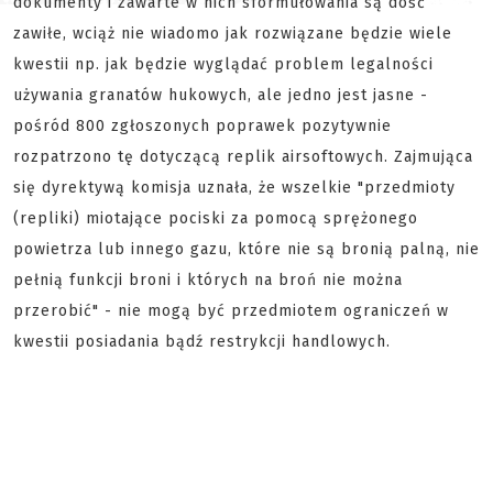
dokumenty i zawarte w nich sformułowania są dość
zawiłe, wciąż nie wiadomo jak rozwiązane będzie wiele
kwestii np. jak będzie wyglądać problem legalności
używania granatów hukowych, ale jedno jest jasne -
pośród 800 zgłoszonych poprawek pozytywnie
rozpatrzono tę dotyczącą replik airsoftowych. Zajmująca
się dyrektywą komisja uznała, że wszelkie "przedmioty
(repliki) miotające pociski za pomocą sprężonego
powietrza lub innego gazu, które nie są bronią palną, nie
pełnią funkcji broni i których na broń nie można
przerobić" - nie mogą być przedmiotem ograniczeń w
kwestii posiadania bądź restrykcji handlowych.