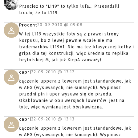
Przecież to "L119" to tylko lufa... Przesadzili
trochę że to L119.
20-09-2010 @
09:08
Procent
W tej L119 wszystkie foty są z prawej strony
korpusu, bo z lewej pewnie wcale nie ma
trademarków L119A1. Nie ma tez klasycznej kolby i
gripa dla tej konstrukcji, więc średnia to replika
brytolskiej M, jak już KicpA zauważył.
22-09-2010 @
13:12
capri
Łączenie uppera z lowerem jest standardowe, jak
w AEG (wysuwanych, nie łamanych). Wypinasz
przedni pin i uper wysuwa się do przodu.
Okablowanie w obu wersjach lower'ów jest na
tyle, więc wymiana jest błyskawiczna.
22-09-2010 @
13:13
capri
Łączenie uppera z lowerem jest standardowe, jak
w AEG (wysuwanych, nie łamanych). Wypinasz