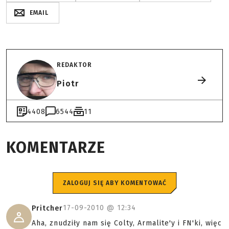
EMAIL
REDAKTOR
Piotr
4408
6544
11
KOMENTARZE
ZALOGUJ SIĘ ABY KOMENTOWAĆ
17-09-2010 @
12:34
Pritcher
Aha, znudziły nam się Colty, Armalite'y i FN'ki, więc