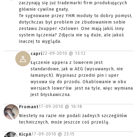
zaczynają się już trademarki firm produkujących
głównie cywilne gnaty.
Te sygnowane przez YHM moduły to dobry pomysł,
dotychczas był problem ze zbudowaniem sobie
zestawu 2xupper +2xlower. One mają jakiś inny
system łączenia? Zdjęcia nie są duże, ale jakoś
inaczej to wygląda.
22-09-2010 @
13:12
capri
Łączenie uppera z lowerem jest
standardowe, jak w AEG (wysuwanych, nie
łamanych). Wypinasz przedni pin i uper
wysuwa się do przodu. Okablowanie w obu
wersjach lower'ów jest na tyle, więc wymiana
jest błyskawiczna.
17-09-2010 @
16:18
Promant
Niestety na razie nie podali żadnych szczegółów
technicznych, może jeszcze coś prześlą.
17-09-2010 @
23:15
KicpA