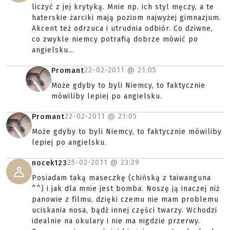
liczyć z jej krytyką. Mnie np. ich styl męczy, a te
haterskie żarciki mają poziom najwyżej gimnazjum.
Akcent też odrzuca i utrudnia odbiór. Co dziwne,
co zwykle niemcy potrafią dobrze mówić po
angielsku...
22-02-2011 @
21:05
Promant
Może gdyby to byli Niemcy, to faktycznie
mówiliby lepiej po angielsku.
22-02-2011 @
21:05
Promant
Może gdyby to byli Niemcy, to faktycznie mówiliby
lepiej po angielsku.
25-02-2011 @
23:29
nocek123
Posiadam taką maseczkę (chińską z taiwanguna
^^) i jak dla mnie jest bomba. Noszę ją inaczej niż
panowie z filmu, dzięki czemu nie mam problemu
uciskania nosa, bądź innej części twarzy. Wchodzi
idealnie na okulary i nie ma nigdzie przerwy.