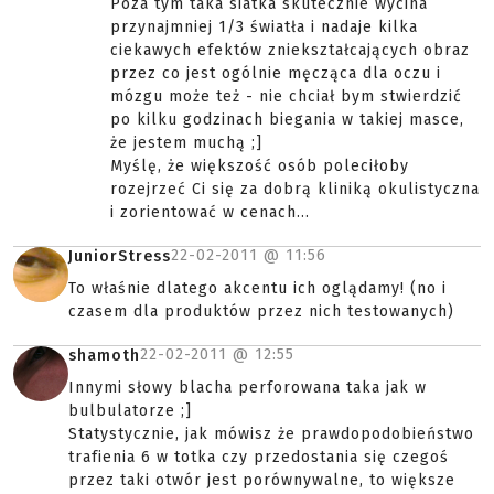
Poza tym taka siatka skutecznie wycina
przynajmniej 1/3 światła i nadaje kilka
ciekawych efektów zniekształcających obraz
przez co jest ogólnie męcząca dla oczu i
mózgu może też - nie chciał bym stwierdzić
po kilku godzinach biegania w takiej masce,
że jestem muchą ;]
Myślę, że większość osób poleciłoby
rozejrzeć Ci się za dobrą kliniką okulistyczna
i zorientować w cenach...
22-02-2011 @
11:56
JuniorStress
To właśnie dlatego akcentu ich oglądamy! (no i
czasem dla produktów przez nich testowanych)
22-02-2011 @
12:55
shamoth
Innymi słowy blacha perforowana taka jak w
bulbulatorze ;]
Statystycznie, jak mówisz że prawdopodobieństwo
trafienia 6 w totka czy przedostania się czegoś
przez taki otwór jest porównywalne, to większe