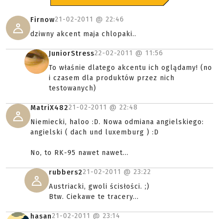
21-02-2011 @
22:46
Firnow
dziwny akcent maja chlopaki..
22-02-2011 @
11:56
JuniorStress
To właśnie dlatego akcentu ich oglądamy! (no
i czasem dla produktów przez nich
testowanych)
21-02-2011 @
22:48
MatriX482
Niemiecki, haloo :D. Nowa odmiana angielskiego:
angielski ( dach und luxemburg ) :D
No, to RK-95 nawet nawet...
21-02-2011 @
23:22
rubbers2
Austriacki, gwoli ścisłości. ;)
Btw. Ciekawe te tracery...
21-02-2011 @
23:14
hasan