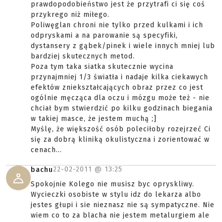
prawdopodobieństwo jest że przytrafi ci się coś
przykrego niż miłego.
Poliwęglan chroni nie tylko przed kulkami i ich
odpryskami a na parowanie są specyfiki,
dystansery z gąbek/pinek i wiele innych mniej lub
bardziej skutecznych metod.
Poza tym taka siatka skutecznie wycina
przynajmniej 1/3 światła i nadaje kilka ciekawych
efektów zniekształcających obraz przez co jest
ogólnie męcząca dla oczu i mózgu może też - nie
chciał bym stwierdzić po kilku godzinach biegania
w takiej masce, że jestem muchą ;]
Myślę, że większość osób poleciłoby rozejrzeć Ci
się za dobrą kliniką okulistyczna i zorientować w
cenach...
22-02-2011 @
13:25
bachu
Spokojnie Kolego nie musisz byc opryskliwy.
Wycieczki osobiste w stylu idz do lekarza albo
jestes głupi i sie nieznasz nie są sympatyczne. Nie
wiem co to za blacha nie jestem metalurgiem ale