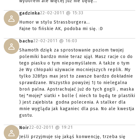
wyborem ale więcej już nie będę...
22-02-2011 @
15:33
gadzinka
Humor w stylu Strassburgera...
Fajne to fińskie AK, podoba mi się. :D
22-02-2011 @
16:03
bachu
Shamoth dzięk za sprostowanie poziom twojej
polemiki bardzo mnie teraz ujął. Masz racje co do
tego piasku o tym niepomyślałem. A także o tym
że Wy chłopaki używacie mocniejszych replik. My
tylko 328fps max jest to zawsze bardzo dokładnie
sprawdzane. Wszystko powyżej 1J to nielegalna
broń palna. Apstrachujać już do tych gogli , maska
tej "mojej" siatki + bolle ( niech to będą te plastiki
) jest zajebista godna polecenia. A stalker dla
mnie wygląda jak kaganiec dla psa. No ale kwestja
gustu.
22-02-2011 @
19:21
Noir
Jeśli przyjmuje się jakąś konwencję, trzeba się