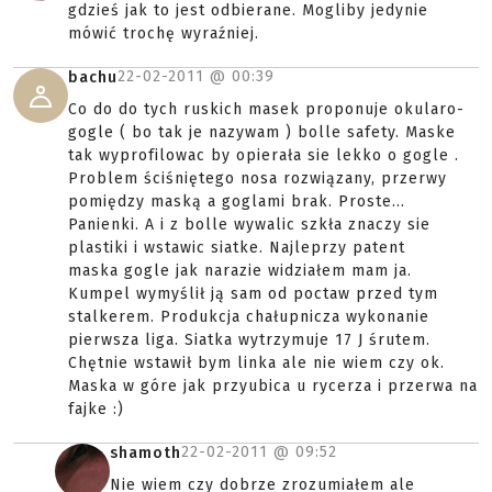
gdzieś jak to jest odbierane. Mogliby jedynie
mówić trochę wyraźniej.
22-02-2011 @
00:39
bachu
Co do do tych ruskich masek proponuje okularo-
gogle ( bo tak je nazywam ) bolle safety. Maske
tak wyprofilowac by opierała sie lekko o gogle .
Problem ściśniętego nosa rozwiązany, przerwy
pomiędzy maską a goglami brak. Proste...
Panienki. A i z bolle wywalic szkła znaczy sie
plastiki i wstawic siatke. Najleprzy patent
maska gogle jak narazie widziałem mam ja.
Kumpel wymyślił ją sam od poctaw przed tym
stalkerem. Produkcja chałupnicza wykonanie
pierwsza liga. Siatka wytrzymuje 17 J śrutem.
Chętnie wstawił bym linka ale nie wiem czy ok.
Maska w góre jak przyubica u rycerza i przerwa na
fajke :)
22-02-2011 @
09:52
shamoth
Nie wiem czy dobrze zrozumiałem ale