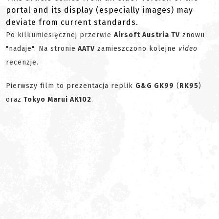
portal and its display (especially images) may
deviate from current standards.
Po kilkumiesięcznej przerwie
Airsoft Austria TV
znowu
"nadaje". Na stronie
AATV
zamieszczono kolejne
video
recenzje.
Pierwszy film to prezentacja replik
G&G GK99
(
RK95
)
oraz
Tokyo Marui AK102
.