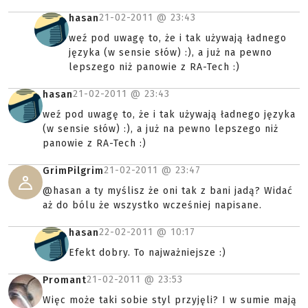
21-02-2011 @
23:43
hasan
weź pod uwagę to, że i tak używają ładnego
języka (w sensie słów) :), a już na pewno
lepszego niż panowie z RA-Tech :)
21-02-2011 @
23:43
hasan
weź pod uwagę to, że i tak używają ładnego języka
(w sensie słów) :), a już na pewno lepszego niż
panowie z RA-Tech :)
21-02-2011 @
23:47
GrimPilgrim
@hasan a ty myślisz że oni tak z bani jadą? Widać
aż do bólu że wszystko wcześniej napisane.
22-02-2011 @
10:17
hasan
Efekt dobry. To najważniejsze :)
21-02-2011 @
23:53
Promant
Więc może taki sobie styl przyjęli? I w sumie mają