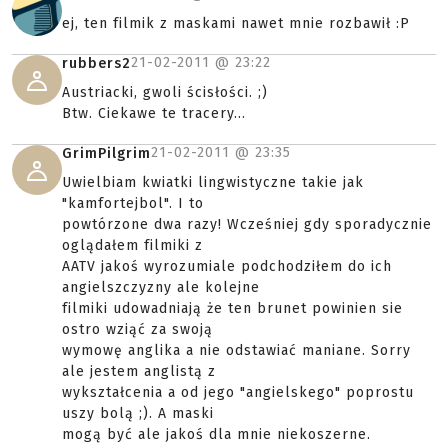
ej, ten filmik z maskami nawet mnie rozbawił :P
21-02-2011 @
23:22
rubbers2
Austriacki, gwoli ścisłości. ;)
Btw. Ciekawe te tracery...
21-02-2011 @
23:35
GrimPilgrim
Uwielbiam kwiatki lingwistyczne takie jak
"kamfortejbol". I to
powtórzone dwa razy! Wcześniej gdy sporadycznie
oglądałem filmiki z
AATV jakoś wyrozumiale podchodziłem do ich
angielszczyzny ale kolejne
filmiki udowadniają że ten brunet powinien sie
ostro wziąć za swoją
wymowę anglika a nie odstawiać maniane. Sorry
ale jestem anglistą z
wykształcenia a od jego "angielskego" poprostu
uszy bolą ;). A maski
mogą być ale jakoś dla mnie niekoszerne.