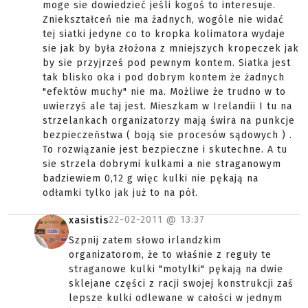
moge sie dowiedzieć jeśli kogoś to interesuje.
Zniekształceń nie ma żadnych, wogóle nie widać
tej siatki jedyne co to kropka kolimatora wydaje
sie jak by była złożona z mniejszych kropeczek jak
by sie przyjrześ pod pewnym kontem. Siatka jest
tak blisko oka i pod dobrym kontem że żadnych
"efektów muchy" nie ma. Możliwe że trudno w to
uwierzyś ale taj jest. Mieszkam w Irelandii I tu na
strzelankach organizatorzy mają świra na punkcje
bezpieczeństwa ( boją sie procesów sądowych ) .
To rozwiązanie jest bezpieczne i skutechne. A tu
sie strzela dobrymi kulkami a nie straganowym
badziewiem 0,12 g więc kulki nie pękają na
odłamki tylko jak już to na pół.
22-02-2011 @
13:37
xasistis
Szpnij zatem słowo irlandzkim
organizatorom, że to właśnie z reguły te
straganowe kulki "motylki" pękają na dwie
sklejane części z racji swojej konstrukcji zaś
lepsze kulki odlewane w całości w jednym