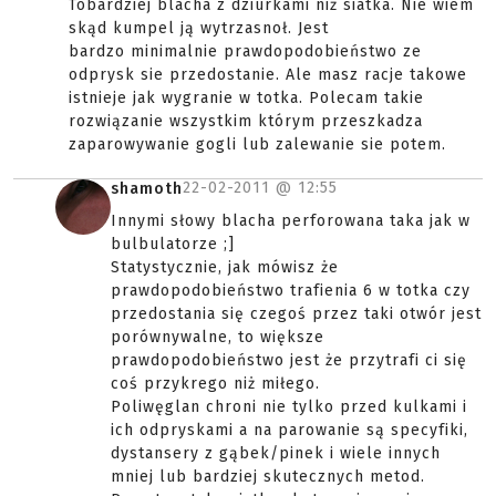
Tobardziej blacha z dziurkami niż siatka. Nie wiem
skąd kumpel ją wytrzasnoł. Jest
bardzo minimalnie prawdopodobieństwo ze
odprysk sie przedostanie. Ale masz racje takowe
istnieje jak wygranie w totka. Polecam takie
rozwiązanie wszystkim którym przeszkadza
zaparowywanie gogli lub zalewanie sie potem.
22-02-2011 @
12:55
shamoth
Innymi słowy blacha perforowana taka jak w
bulbulatorze ;]
Statystycznie, jak mówisz że
prawdopodobieństwo trafienia 6 w totka czy
przedostania się czegoś przez taki otwór jest
porównywalne, to większe
prawdopodobieństwo jest że przytrafi ci się
coś przykrego niż miłego.
Poliwęglan chroni nie tylko przed kulkami i
ich odpryskami a na parowanie są specyfiki,
dystansery z gąbek/pinek i wiele innych
mniej lub bardziej skutecznych metod.