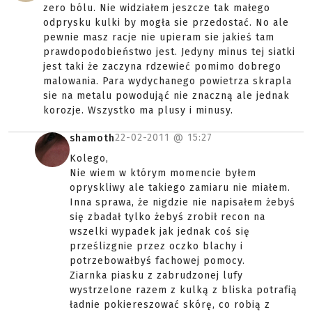
zero bólu. Nie widziałem jeszcze tak małego
odprysku kulki by mogła sie przedostać. No ale
pewnie masz racje nie upieram sie jakieś tam
prawdopodobieństwo jest. Jedyny minus tej siatki
jest taki że zaczyna rdzewieć pomimo dobrego
malowania. Para wydychanego powietrza skrapla
sie na metalu powodująć nie znaczną ale jednak
korozje. Wszystko ma plusy i minusy.
22-02-2011 @
15:27
shamoth
Kolego,
Nie wiem w którym momencie byłem
opryskliwy ale takiego zamiaru nie miałem.
Inna sprawa, że nigdzie nie napisałem żebyś
się zbadał tylko żebyś zrobił recon na
wszelki wypadek jak jednak coś się
prześlizgnie przez oczko blachy i
potrzebowałbyś fachowej pomocy.
Ziarnka piasku z zabrudzonej lufy
wystrzelone razem z kulką z bliska potrafią
ładnie pokiereszować skórę, co robią z