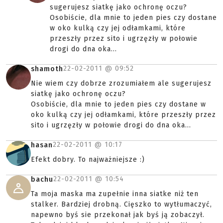
sugerujesz siatkę jako ochronę oczu?
Osobiście, dla mnie to jeden pies czy dostane
w oko kulką czy jej odłamkami, które
przeszły przez sito i ugrzęzły w połowie
drogi do dna oka...
22-02-2011 @
09:52
shamoth
Nie wiem czy dobrze zrozumiałem ale sugerujesz
siatkę jako ochronę oczu?
Osobiście, dla mnie to jeden pies czy dostane w
oko kulką czy jej odłamkami, które przeszły przez
sito i ugrzęzły w połowie drogi do dna oka...
22-02-2011 @
10:17
hasan
Efekt dobry. To najważniejsze :)
22-02-2011 @
10:54
bachu
Ta moja maska ma zupełnie inna siatke niż ten
stalker. Bardziej drobną. Cięszko to wytłumaczyć,
napewno byś sie przekonał jak byś ją zobaczył.