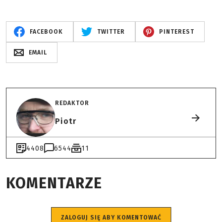
FACEBOOK
TWITTER
PINTEREST
EMAIL
REDAKTOR
Piotr
4408
6544
11
KOMENTARZE
ZALOGUJ SIĘ ABY KOMENTOWAĆ