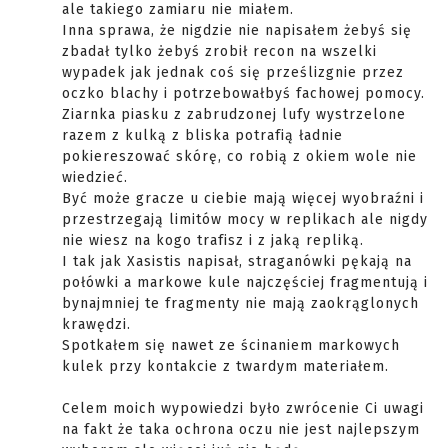
ale takiego zamiaru nie miałem.
Inna sprawa, że nigdzie nie napisałem żebyś się
zbadał tylko żebyś zrobił recon na wszelki
wypadek jak jednak coś się prześlizgnie przez
oczko blachy i potrzebowałbyś fachowej pomocy.
Ziarnka piasku z zabrudzonej lufy wystrzelone
razem z kulką z bliska potrafią ładnie
pokiereszować skórę, co robią z okiem wole nie
wiedzieć.
Być może gracze u ciebie mają więcej wyobraźni i
przestrzegają limitów mocy w replikach ale nigdy
nie wiesz na kogo trafisz i z jaką repliką.
I tak jak Xasistis napisał, straganówki pękają na
połówki a markowe kule najczęściej fragmentują i
bynajmniej te fragmenty nie mają zaokrąglonych
krawędzi.
Spotkałem się nawet ze ścinaniem markowych
kulek przy kontakcie z twardym materiałem.
Celem moich wypowiedzi było zwrócenie Ci uwagi
na fakt że taka ochrona oczu nie jest najlepszym