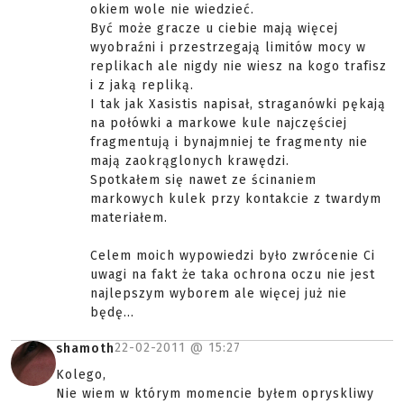
okiem wole nie wiedzieć.
Być może gracze u ciebie mają więcej
wyobraźni i przestrzegają limitów mocy w
replikach ale nigdy nie wiesz na kogo trafisz
i z jaką repliką.
I tak jak Xasistis napisał, straganówki pękają
na połówki a markowe kule najczęściej
fragmentują i bynajmniej te fragmenty nie
mają zaokrąglonych krawędzi.
Spotkałem się nawet ze ścinaniem
markowych kulek przy kontakcie z twardym
materiałem.
Celem moich wypowiedzi było zwrócenie Ci
uwagi na fakt że taka ochrona oczu nie jest
najlepszym wyborem ale więcej już nie
będę...
22-02-2011 @
15:27
shamoth
Kolego,
Nie wiem w którym momencie byłem opryskliwy