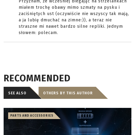
Przyznam, że wcześniej biegając na strzelankach
miałem trochę obawy mimo szmaty na pysku i
zaciśniętych ust (oczywiście nie wszyscy tak mają,
a ja lubię dmuchać na zimne:)), a teraz nie
straszne mi nawet bardzo silne repliki. Jednym
słowem: polecam.
RECOMMENDED
SEE ALSO
OTHERS BY THIS AUTHOR
PARTS AND ACCESSORIES