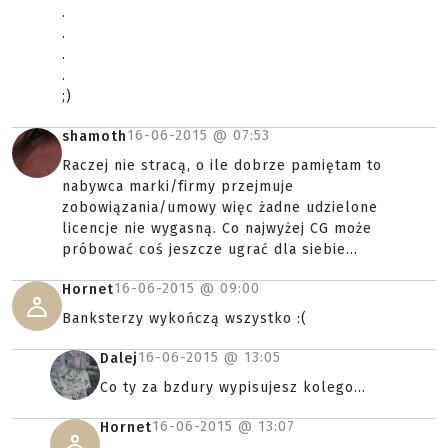
.
.
.
.
;)
16-06-2015 @
07:53
shamoth
Raczej nie stracą, o ile dobrze pamiętam to
nabywca marki/firmy przejmuje
zobowiązania/umowy więc żadne udzielone
licencje nie wygasną. Co najwyżej CG może
próbować coś jeszcze ugrać dla siebie...
16-06-2015 @
09:00
Hornet
Banksterzy wykończą wszystko :(
16-06-2015 @
13:05
Dalej
Co ty za bzdury wypisujesz kolego...
16-06-2015 @
13:07
Hornet