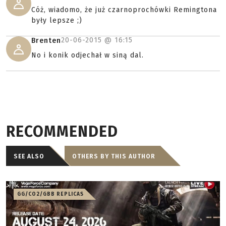
Cóż, wiadomo, że już czarnoprochówki Remingtona
były lepsze ;)
20-06-2015 @
16:15
Brenten
No i konik odjechał w siną dal.
RECOMMENDED
SEE ALSO
OTHERS BY THIS AUTHOR
GG/CO2/GBB REPLICAS