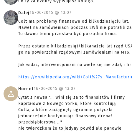
Co ty za bzdury wypisujesz kolego...
16-06-2015 @
13:07
Dalej
Colt ma problemy finansowe od kilkudziesięciu lat.
Nawet na zamówieniach podczas 2WŚ nie potrafili za
To dawno temu przestała być porządna firma.
Przez ostatnie kilkadziesiąt/kilkanaście lat rząd US
go na powierzchni rządowymi zamówieniami na M16, 
Jak widać, interwencjonizm na wiele się nie zdał, i fi
https://en.wikipedia.org/wiki/Colt%27s_Manufactu
16-06-2015 @
13:07
Hornet
Cytat z newsa "... Wini się za to finansistów i firmy
kapitałowe z Nowego Yorku, które kontrolują
Colta, a które zaciągnęły ogromne pożyczki
jednocześnie kontynuując finansowy drenaż
przedsiębiorstwa ..."
nie twierdziłem że to jedyny powód ale panowie