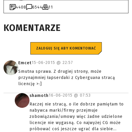
4408
6544
11
KOMENTARZE
ZALOGUJ SIĘ ABY KOMENTOWAĆ
15-06-2015 @
22:57
Emcet
Smutna sprawa. Z drugiej strony, może
przynajmniej łapserdaki z Cyberguana stracą
licencję >:]
16-06-2015 @
07:53
shamoth
Raczej nie stracą, o ile dobrze pamiętam to
nabywca marki/firmy przejmuje
zobowiązania/umowy więc żadne udzielone
licencje nie wygasną. Co najwyżej CG może
próbować coś jeszcze ugrać dla siebie...