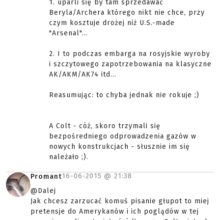
1. uparli się by tam sprzedawać
Beryla/Archera którego nikt nie chce, przy
czym kosztuje drożej niż U.S.-made
"Arsenal"...
2. I to podczas embarga na rosyjskie wyroby
i szczytowego zapotrzebowania na klasyczne
AK/AKM/AK74 itd...
Reasumując: to chyba jednak nie rokuje ;)
A Colt - cóż, skoro trzymali się
bezpośredniego odprowadzenia gazów w
nowych konstrukcjach - słusznie im się
należało ;).
16-06-2015 @
21:38
Promant
@Dalej
Jak chcesz zarzucać komuś pisanie głupot to miej
pretensje do Amerykanów i ich poglądów w tej