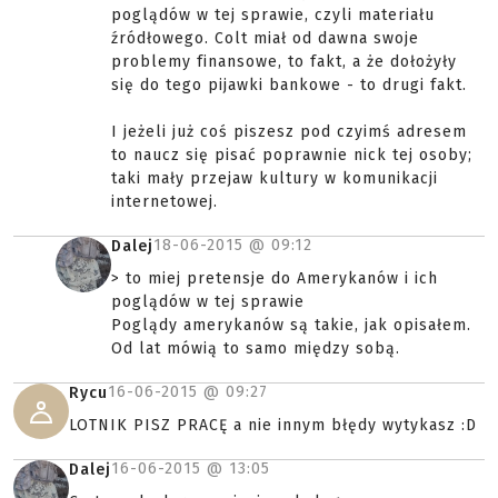
poglądów w tej sprawie, czyli materiału
źródłowego. Colt miał od dawna swoje
problemy finansowe, to fakt, a że dołożyły
się do tego pijawki bankowe - to drugi fakt.
I jeżeli już coś piszesz pod czyimś adresem
to naucz się pisać poprawnie nick tej osoby;
taki mały przejaw kultury w komunikacji
internetowej.
18-06-2015 @
09:12
Dalej
> to miej pretensje do Amerykanów i ich
poglądów w tej sprawie
Poglądy amerykanów są takie, jak opisałem.
Od lat mówią to samo między sobą.
16-06-2015 @
09:27
Rycu
LOTNIK PISZ PRACĘ a nie innym błędy wytykasz :D
16-06-2015 @
13:05
Dalej