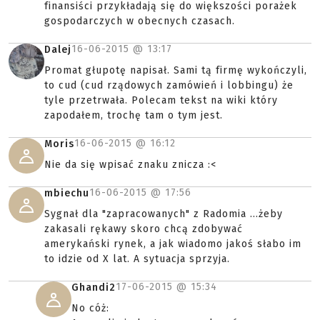
finansiści przykładają się do większości porażek
gospodarczych w obecnych czasach.
16-06-2015 @
13:17
Dalej
Promat głupotę napisał. Sami tą firmę wykończyli,
to cud (cud rządowych zamówień i lobbingu) że
tyle przetrwała. Polecam tekst na wiki który
zapodałem, trochę tam o tym jest.
16-06-2015 @
16:12
Moris
Nie da się wpisać znaku znicza :<
16-06-2015 @
17:56
mbiechu
Sygnał dla "zapracowanych" z Radomia ...żeby
zakasali rękawy skoro chcą zdobywać
amerykański rynek, a jak wiadomo jakoś słabo im
to idzie od X lat. A sytuacja sprzyja.
17-06-2015 @
15:34
Ghandi2
No cóż: