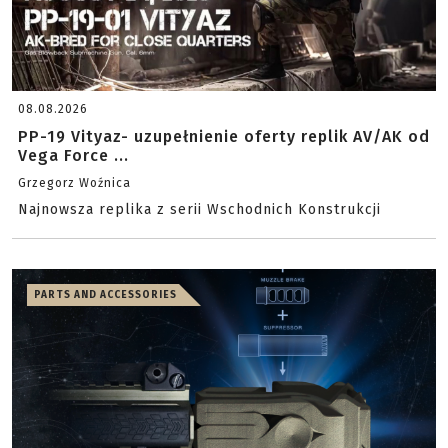
08.08.2026
PP-19 Vityaz- uzupełnienie oferty replik AV/AK od
Vega Force ...
Grzegorz Woźnica
Najnowsza replika z serii Wschodnich Konstrukcji
PARTS AND ACCESSORIES