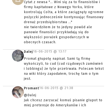
Cytat z newsa "... Wini się za to finansistów i
firmy kapitałowe z Nowego Yorku, które
kontrolują Colta, a które zaciągnęły ogromne
pożyczki jednocześnie kontynuując finansowy
drenaż przedsiębiorstwa ..."
nie twierdziłem że to jedyny powód ale
panowie finansiści przykładają się do
większości porażek gospodarczych w
obecnych czasach.
16-06-2015 @
13:17
Dalej
Promat głupotę napisał. Sami tą firmę
wykończyli, to cud (cud rządowych zamówień
i lobbingu) że tyle przetrwała. Polecam tekst
na wiki który zapodałem, trochę tam o tym
jest.
16-06-2015 @
21:38
Promant
@Dalej
Jak chcesz zarzucać komuś pisanie głupot to
miej pretensje do Amerykanów i ich