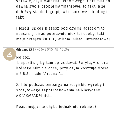
sprawie, czyli materiału źródłowego. Colt miał od
dawna swoje problemy finansowe, to fakt, a że
dołożyły się do tego pijawki bankowe - to drugi
fakt.
I jeżeli już coś piszesz pod czyimś adresem to
naucz się pisać poprawnie nick tej osoby; taki
mały przejaw kultury w komunikacji internetowej.
17-06-2015 @
15:34
Ghandi2
No cóż:
1. uparli się by tam sprzedawać Beryla/Archera
którego nikt nie chce, przy czym kosztuje drożej
niż U.S.-made "Arsenal"...
2. I to podczas embarga na rosyjskie wyroby i
szczytowego zapotrzebowania na klasyczne
AK/AKM/AK74 itd...
Reasumując: to chyba jednak nie rokuje ;)