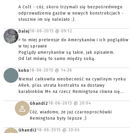
A Colt - cóż, skoro trzymali się bezpośredniego
odprowadzenia gazów w nowych konstrukcjach -
słusznie im się należało ;).
18-06-2015 @
09:12
Dalej
> to miej pretensje do Amerykanów i ich poglądów
w tej sprawie
Poglądy amerykanów są takie, jak opisałem.
Od lat mówią to samo między sobą.
18-06-2015 @
14:26
koho
Niemal całkowita nieobecność na cywilnym rynku
ARek, plus utrata kontraktu na dostawy
karabinków M4 na rzecz Remingtona równa się...
18-06-2015 @
20:04
Ghandi2
Cóż, wiadomo, że już czarnoprochówki
Remingtona były lepsze ;)
18-06-2015 @
20:04
Ghandi2