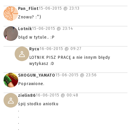
15-06-2015 @
23:13
Pan_Flint
Znowu? :^)
15-06-2015 @
23:14
Lotnik
błąd w tytule.. :P
16-06-2015 @
09:27
Rycu
LOTNIK PISZ PRACĘ a nie innym błędy
wytykasz :D
15-06-2015 @
23:56
SHOGUN_YAMATO
Poprawione.
16-06-2015 @
00:48
zielin86
śpij słodko aniołku
.
.
.
.