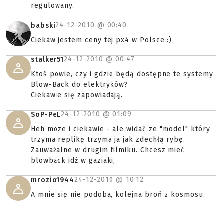
regulowany.
24-12-2010 @
00:40
babski
Ciekaw jestem ceny tej px4 w Polsce :)
24-12-2010 @
00:47
stalker51
Ktoś powie, czy i gdzie będą dostępne te systemy
Blow-Back do elektryków?
Ciekawie się zapowiadają.
24-12-2010 @
01:09
SoP-PeL
Heh moze i ciekawie - ale widać ze "model" który
trzyma replikę trzyma ja jak zdechłą rybę.
Zauważalne w drugim filmiku. Chcesz mieć
blowback idź w gaziaki,
24-12-2010 @
10:12
mrozio1944
A mnie się nie podoba, kolejna broń z kosmosu.