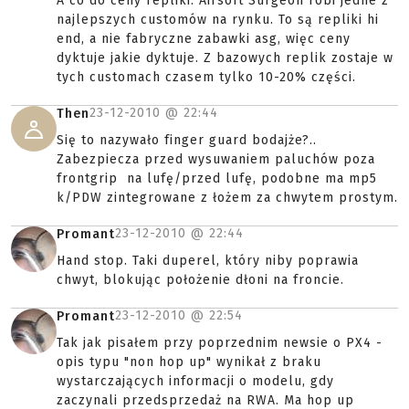
A co do ceny repliki: Airsoft Surgeon robi jedne z
najlepszych customów na rynku. To są repliki hi
end, a nie fabryczne zabawki asg, więc ceny
dyktuje jakie dyktuje. Z bazowych replik zostaje w
tych customach czasem tylko 10-20% części.
23-12-2010 @
22:44
Then
Się to nazywało finger guard bodajże?..
Zabezpiecza przed wysuwaniem paluchów poza
frontgrip na lufę/przed lufę, podobne ma mp5
k/PDW zintegrowane z łożem za chwytem prostym.
23-12-2010 @
22:44
Promant
Hand stop. Taki duperel, który niby poprawia
chwyt, blokując położenie dłoni na froncie.
23-12-2010 @
22:54
Promant
Tak jak pisałem przy poprzednim newsie o PX4 -
opis typu "non hop up" wynikał z braku
wystarczających informacji o modelu, gdy
zaczynali przedsprzedaż na RWA. Ma hop up