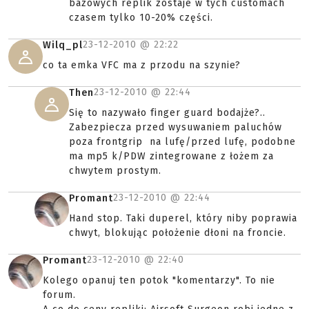
bazowych replik zostaje w tych customach
czasem tylko 10-20% części.
23-12-2010 @
22:22
Wilq_pl
co ta emka VFC ma z przodu na szynie?
23-12-2010 @
22:44
Then
Się to nazywało finger guard bodajże?..
Zabezpiecza przed wysuwaniem paluchów
poza frontgrip na lufę/przed lufę, podobne
ma mp5 k/PDW zintegrowane z łożem za
chwytem prostym.
23-12-2010 @
22:44
Promant
Hand stop. Taki duperel, który niby poprawia
chwyt, blokując położenie dłoni na froncie.
23-12-2010 @
22:40
Promant
Kolego opanuj ten potok "komentarzy". To nie
forum.