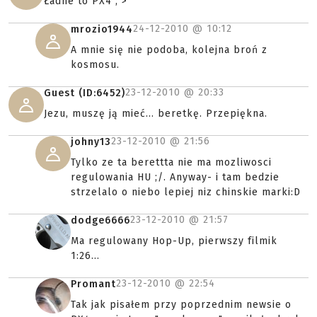
Ładne to PX4 ; >
24-12-2010 @
10:12
mrozio1944
A mnie się nie podoba, kolejna broń z
kosmosu.
23-12-2010 @
20:33
Guest (ID:6452)
Jezu, muszę ją mieć... beretkę. Przepiękna.
23-12-2010 @
21:56
johny13
Tylko ze ta berettta nie ma mozliwosci
regulowania HU ;/. Anyway- i tam bedzie
strzelalo o niebo lepiej niz chinskie marki:D
23-12-2010 @
21:57
dodge6666
Ma regulowany Hop-Up, pierwszy filmik
1:26...
23-12-2010 @
22:54
Promant
Tak jak pisałem przy poprzednim newsie o