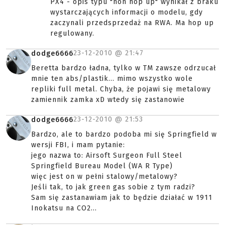
PX4 - opis typu "non hop up" wynikał z braku
wystarczających informacji o modelu, gdy
zaczynali przedsprzedaż na RWA. Ma hop up
regulowany.
23-12-2010 @
21:47
dodge6666
Beretta bardzo ładna, tylko w TM zawsze odrzucał
mnie ten abs/plastik... mimo wszystko wole
repliki full metal. Chyba, że pojawi się metalowy
zamiennik zamka xD wtedy się zastanowie
23-12-2010 @
21:53
dodge6666
Bardzo, ale to bardzo podoba mi się Springfield w
wersji FBI, i mam pytanie:
jego nazwa to: Airsoft Surgeon Full Steel
Springfield Bureau Model (WA R Type)
więc jest on w pełni stalowy/metalowy?
Jeśli tak, to jak green gas sobie z tym radzi?
Sam się zastanawiam jak to będzie działać w 1911
Inokatsu na CO2...