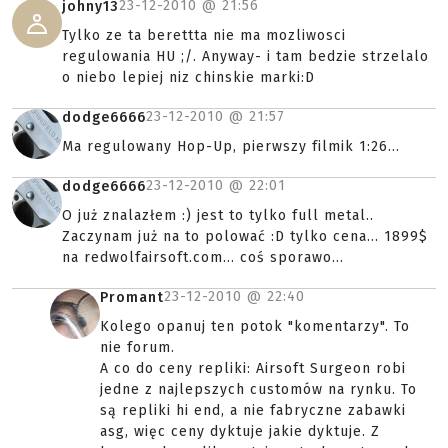
23-12-2010 @
21:56
johny13
Tylko ze ta berettta nie ma mozliwosci
regulowania HU ;/. Anyway- i tam bedzie strzelalo
o niebo lepiej niz chinskie marki:D
23-12-2010 @
21:57
dodge6666
Ma regulowany Hop-Up, pierwszy filmik 1:26...
23-12-2010 @
22:01
dodge6666
O już znalazłem :) jest to tylko full metal..
Zaczynam już na to polować :D tylko cena... 1899$
na redwolfairsoft.com... coś sporawo...
23-12-2010 @
22:40
Promant
Kolego opanuj ten potok "komentarzy". To
nie forum.
A co do ceny repliki: Airsoft Surgeon robi
jedne z najlepszych customów na rynku. To
są repliki hi end, a nie fabryczne zabawki
asg, więc ceny dyktuje jakie dyktuje. Z