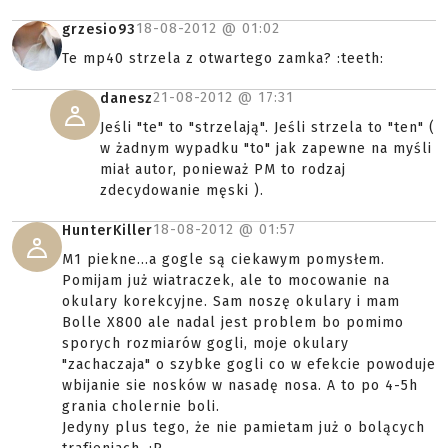
18-08-2012 @
01:02
grzesio93
Te mp40 strzela z otwartego zamka? :teeth:
21-08-2012 @
17:31
danesz
Jeśli "te" to "strzelają". Jeśli strzela to "ten" (
w żadnym wypadku "to" jak zapewne na myśli
miał autor, ponieważ PM to rodzaj
zdecydowanie męski ).
18-08-2012 @
01:57
HunterKiller
M1 piekne...a gogle są ciekawym pomysłem.
Pomijam już wiatraczek, ale to mocowanie na
okulary korekcyjne. Sam noszę okulary i mam
Bolle X800 ale nadal jest problem bo pomimo
sporych rozmiarów gogli, moje okulary
"zachaczaja" o szybke gogli co w efekcie powoduje
wbijanie sie nosków w nasadę nosa. A to po 4-5h
grania cholernie boli.
Jedyny plus tego, że nie pamietam już o bolących