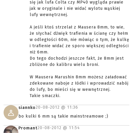
się jak lufa Colta czy MP40 wygląda prawie
jak w oryginale i nie widać wylotu wąskiej
lufy wewnętrznej.
A jeśli ktoś strzelał z Mausera 8mm, to wie,
że słychać dźwięk trafienia w ścianę czy hełm
w odległości 60m, nie mówiąc o tym, że kulkę
i trafienie widać ze sporo większej odległości
niż 6mm.
Do tego dochodzi jeszcze fakt, że 8mm jest
zbliżone do kalibru wielu broni.
W Mausera Marushin 8mm możesz załadować
zdekowane naboje z łódki i wprowadzić nabój
do lufy, bo mieści się w wewnętrznej.
Takie smaczki.
20-08-2012 @
11:36
siannko
bo kulki 6 mm są takie mainstreamowe ;)
20-08-2012 @
11:54
Promant