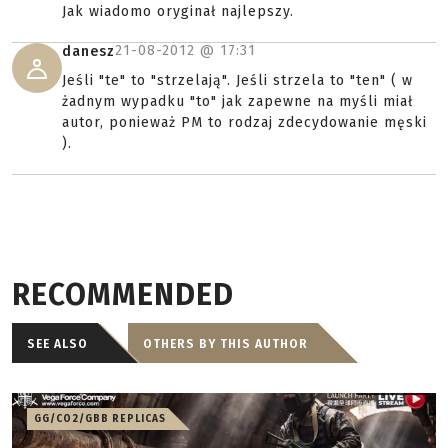
Jak wiadomo oryginał najlepszy.
21-08-2012 @
17:31
danesz
Jeśli "te" to "strzelają". Jeśli strzela to "ten" ( w
żadnym wypadku "to" jak zapewne na myśli miał
autor, ponieważ PM to rodzaj zdecydowanie męski
).
RECOMMENDED
SEE ALSO
OTHERS BY THIS AUTHOR
GG/CO2/GBB REPLICAS