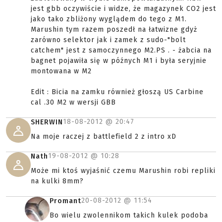
jest gbb oczywiście i widze, że magazynek CO2 jest
jako tako zbliżony wyglądem do tego z M1.
Marushin tym razem poszedł na łatwizne gdyż
zarówno selektor jak i zamek z sudo-"bolt
catchem" jest z samoczynnego M2.PS . - żabcia na
bagnet pojawiła się w późnych M1 i była seryjnie
montowana w M2
Edit : Bicia na zamku również głoszą US Carbine
cal .30 M2 w wersji GBB
18-08-2012 @
20:47
SHERWIN
Na moje raczej z battlefield 2 z intro xD
19-08-2012 @
10:28
Nath
Może mi ktoś wyjaśnić czemu Marushin robi repliki
na kulki 8mm?
20-08-2012 @
11:54
Promant
Bo wielu zwolennikom takich kulek podoba