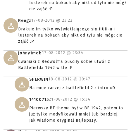
lusterek na bokach aby nikt od tyłu nie mógł
cie zajść :P
17-08-2012 @
23:22
Reegz
Brakuje im tylko wyświetlającego się HUD-u i
lusterek na bokach aby nikt od tyłu nie mógł cie
zajść :P
17-08-2012 @
23:34
johny1mob
Cwaniaki z Redwolf'a puściły sobie utwór z
Battlefielda 1942 w tle :P
18-08-2012 @
20:47
SHERWIN
Na moje raczej z battlefield 2 z intro xD
21-08-2012 @
15:34
14100715
Pierwszy BF theme był w BF 1942, potem to
już tylko modyfikowali mniej lub bardziej.
Jak wiadomo oryginał najlepszy.