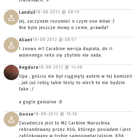
trafieniach. :P
18-08-2012 @
08:19
Landsil
Jej, zaczynam rozumieć o czym ona mówi :)
Nie było jeszcze mowy o cenie, prawda?
18-08-2012 @
08:57
Aliant
I znowu m1 Carabine wersja dupiata, do II
wojennego reko się zbytnio nie nada.
18-08-2012 @
14:56
Regdorn
lipa , gościu nie był ciągnięty autem w tej kamizeli
, jak już robią takie testy to niech to nie będzie
fake ;/
a gogle genialne :D
18-08-2012 @
15:30
Goose
Zasadniczo jest to M2 Carbine Marushina
rebrandowany przez ASG, którego posiadam i jest
zablokowany w trybie samopowtarzalnym. Kbk