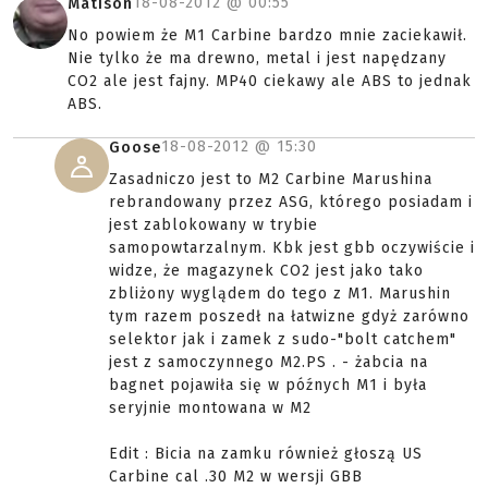
18-08-2012 @
00:55
Matison
No powiem że M1 Carbine bardzo mnie zaciekawił.
Nie tylko że ma drewno, metal i jest napędzany
CO2 ale jest fajny. MP40 ciekawy ale ABS to jednak
ABS.
18-08-2012 @
15:30
Goose
Zasadniczo jest to M2 Carbine Marushina
rebrandowany przez ASG, którego posiadam i
jest zablokowany w trybie
samopowtarzalnym. Kbk jest gbb oczywiście i
widze, że magazynek CO2 jest jako tako
zbliżony wyglądem do tego z M1. Marushin
tym razem poszedł na łatwizne gdyż zarówno
selektor jak i zamek z sudo-"bolt catchem"
jest z samoczynnego M2.PS . - żabcia na
bagnet pojawiła się w późnych M1 i była
seryjnie montowana w M2
Edit : Bicia na zamku również głoszą US
Carbine cal .30 M2 w wersji GBB