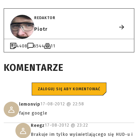
REDAKTOR
Piotr
4408
6544
11
KOMENTARZE
ZALOGUJ SIĘ ABY KOMENTOWAĆ
17-08-2012 @
22:58
lemonvip
fajne google
17-08-2012 @
23:22
Reegz
Brakuje im tylko wyświetlającego się HUD-u i