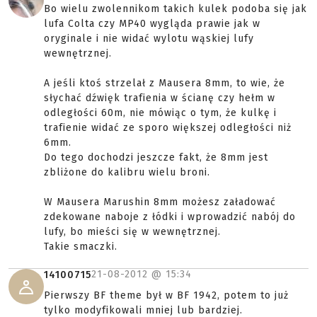
Bo wielu zwolennikom takich kulek podoba się jak
lufa Colta czy MP40 wygląda prawie jak w
oryginale i nie widać wylotu wąskiej lufy
wewnętrznej.
A jeśli ktoś strzelał z Mausera 8mm, to wie, że
słychać dźwięk trafienia w ścianę czy hełm w
odległości 60m, nie mówiąc o tym, że kulkę i
trafienie widać ze sporo większej odległości niż
6mm.
Do tego dochodzi jeszcze fakt, że 8mm jest
zbliżone do kalibru wielu broni.
W Mausera Marushin 8mm możesz załadować
zdekowane naboje z łódki i wprowadzić nabój do
lufy, bo mieści się w wewnętrznej.
Takie smaczki.
21-08-2012 @
15:34
14100715
Pierwszy BF theme był w BF 1942, potem to już
tylko modyfikowali mniej lub bardziej.