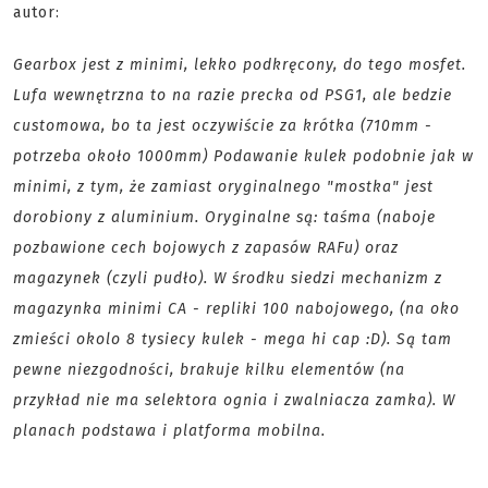
autor:
Gearbox jest z minimi, lekko podkręcony, do tego mosfet.
Lufa wewnętrzna to na razie precka od PSG1, ale bedzie
customowa, bo ta jest oczywiście za krótka (710mm -
potrzeba około 1000mm) Podawanie kulek podobnie jak w
minimi, z tym, że zamiast oryginalnego "mostka" jest
dorobiony z aluminium. Oryginalne są: taśma (naboje
pozbawione cech bojowych z zapasów RAFu) oraz
magazynek (czyli pudło). W środku siedzi mechanizm z
magazynka minimi CA - repliki 100 nabojowego, (na oko
zmieści okolo 8 tysiecy kulek - mega hi cap :D). Są tam
pewne niezgodności, brakuje kilku elementów (na
przykład nie ma selektora ognia i zwalniacza zamka). W
planach podstawa i platforma mobilna.