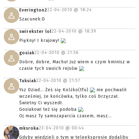
22-04-2010 @
18:24
Everington2
Szacunek:D
22-04-2010 @
18:39
swirekster lol
Piękny! I krajowy!
22-04-2010 @
21:56
gosiak
Dobre, dobre, Machu! Już wiem o czym kminisz w
czasie tych swoich rejsów
22-04-2010 @
21:57
Tuksiak
Ysz Dziad... Żeś się Kolżko(tfu)
nie pochwalił
wcześniej, że końcówka, tylko coś brzęczał.
Świetny Ci wyszedł.
Gosiakowi też się podoba
.
Oj masz Ty samozaparcia czasem, masz...
23-04-2010 @
00:44
mksroka
Gdyby wiedzieli o tym w teleekspresie dodaliby