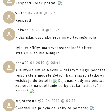
Respect! Polak potrafi
22-04-2010 @
07:50
vlvt
Respect!
22-04-2010 @
08:25
Foka
> dać jakiś duży aku żeby miało ładnego rofa
Tyle, że "fifty" ma szybkostrzelność ok 550
strz./min, to nie Minigun.
22-04-2010 @
08:44
shaw
A ja myślałem że Mechu w dalszym ciągu podczas
rejsu skleja modele gołych ba... znaczy statków i
wciska je do butelki
Daj znać kiedy maleństwo
zabierasz na spotkanie co by oczka nacieszyć i
zmacać
22-04-2010 @
09:55
Majster&#39;
Świetne! Ile ja bym dał żeby to pomacać