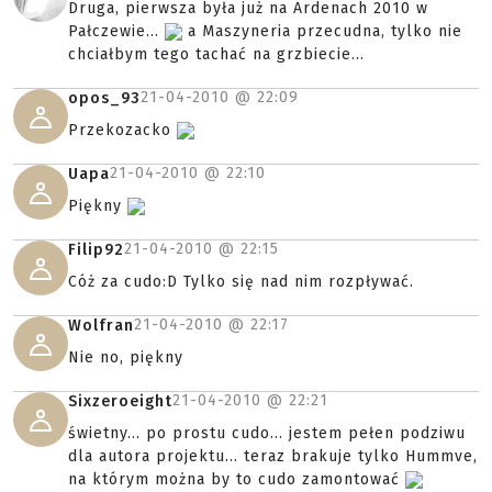
Druga, pierwsza była już na Ardenach 2010 w
Pałczewie...
a Maszyneria przecudna, tylko nie
chciałbym tego tachać na grzbiecie...
21-04-2010 @
22:09
opos_93
Przekozacko
21-04-2010 @
22:10
Uapa
Piękny
21-04-2010 @
22:15
Filip92
Cóż za cudo:D Tylko się nad nim rozpływać.
21-04-2010 @
22:17
Wolfran
Nie no, piękny
21-04-2010 @
22:21
Sixzeroeight
świetny... po prostu cudo... jestem pełen podziwu
dla autora projektu... teraz brakuje tylko Hummve,
na którym można by to cudo zamontować