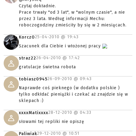
Czytaj dokładnie.
Prace trwały "od 3 lat", w "wolnym czasie", a nie
przez 3 lata. Według informacji Mechu:
roboczogodziny zmieściły by się w 2 miesiącach.
25-04-2010 @
19:43
KorczO
Szacunek dla Ciebie i włożonej pracy
26-04-2010 @
17:42
straz22
gratulacje świetna robota
26-09-2010 @
09:43
tobiasz0945
Naprawde coś pieknego (w dodatku polskie )
tylko odkłdać pieniążki i czekać aż znajdzie się w
sklepach :)
28-12-2010 @
04:33
xxxxMatixxxx
słowami tej repliki nie opiszę
29-12-2010 @
10:51
Paliwiak