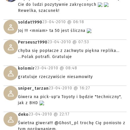
Cie do ludzi pozytywnie zakręconych
Rewelka, szacunek!
23-04-2010 @
06:18
soldat1990
Joj !!! <mniam> ta 50 jest śliczna
23-04-2010 @
07:53
Perseusz1990
chyba się popłacze z zachwytu piękna replika...
...Polak potrafi. Gratuluje
23-04-2010 @
08:48
kolomir
gratuluje rzeczywiście niesamowity
23-04-2010 @
16:27
sniper_tarzan
Giwera na pick-up'a Toyoty i będzie "techniczny",
jak z BHD
23-04-2010 @
22:17
deko
Świetna giwera!!! @Ghost_pl trochę Cię poniosło z
tym porównaniem.