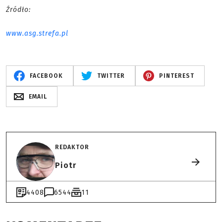
Źródło:
www.asg.strefa.pl
FACEBOOK
TWITTER
PINTEREST
EMAIL
REDAKTOR
Piotr
4408
6544
11