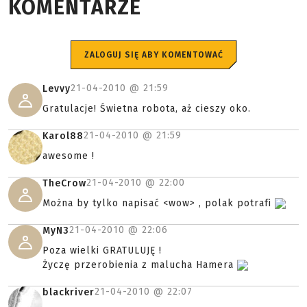
KOMENTARZE
ZALOGUJ SIĘ ABY KOMENTOWAĆ
21-04-2010 @
21:59
Levvy
Gratulacje! Świetna robota, aż cieszy oko.
21-04-2010 @
21:59
Karol88
awesome !
21-04-2010 @
22:00
TheCrow
Można by tylko napisać <wow> , polak potrafi
21-04-2010 @
22:06
MyN3
Poza wielki GRATULUJĘ !
Życzę przerobienia z malucha Hamera
21-04-2010 @
22:07
blackriver