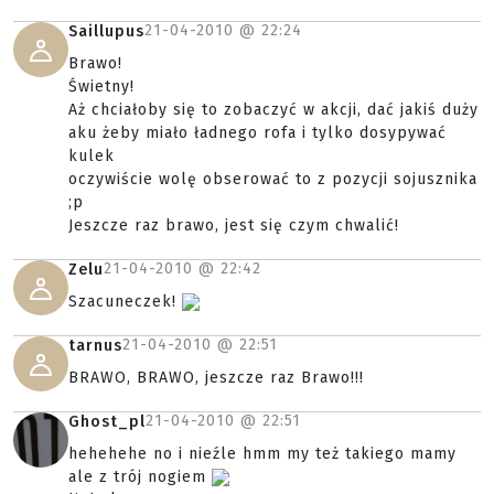
21-04-2010 @
22:24
Saillupus
Brawo!
Świetny!
Aż chciałoby się to zobaczyć w akcji, dać jakiś duży
aku żeby miało ładnego rofa i tylko dosypywać
kulek
oczywiście wolę obserować to z pozycji sojusznika
;p
Jeszcze raz brawo, jest się czym chwalić!
21-04-2010 @
22:42
Zelu
Szacuneczek!
21-04-2010 @
22:51
tarnus
BRAWO, BRAWO, jeszcze raz Brawo!!!
21-04-2010 @
22:51
Ghost_pl
hehehehe no i nieźle hmm my też takiego mamy
ale z trój nogiem