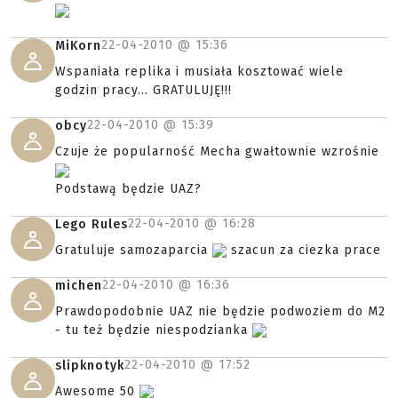
22-04-2010 @
15:36
MiKorn
Wspaniała replika i musiała kosztować wiele
godzin pracy... GRATULUJĘ!!!
22-04-2010 @
15:39
obcy
Czuje że popularność Mecha gwałtownie wzrośnie
Podstawą będzie UAZ?
22-04-2010 @
16:28
Lego Rules
Gratuluje samozaparcia
szacun za ciezka prace
22-04-2010 @
16:36
michen
Prawdopodobnie UAZ nie będzie podwoziem do M2
- tu też będzie niespodzianka
22-04-2010 @
17:52
slipknotyk
Awesome 50