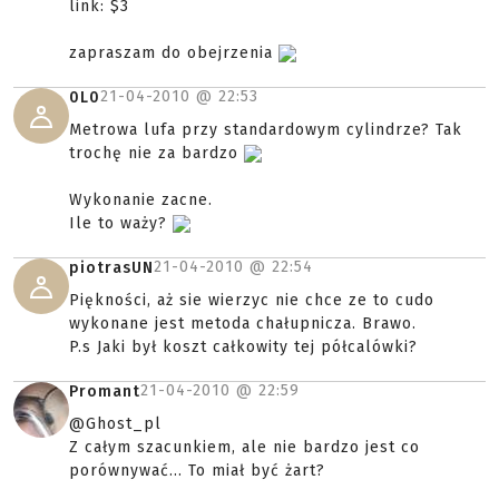
link: $3
zapraszam do obejrzenia
21-04-2010 @
22:53
0L0
Metrowa lufa przy standardowym cylindrze? Tak
trochę nie za bardzo
Wykonanie zacne.
Ile to waży?
21-04-2010 @
22:54
piotrasUN
Piękności, aż sie wierzyc nie chce ze to cudo
wykonane jest metoda chałupnicza. Brawo.
P.s Jaki był koszt całkowity tej półcalówki?
21-04-2010 @
22:59
Promant
@Ghost_pl
Z całym szacunkiem, ale nie bardzo jest co
porównywać... To miał być żart?