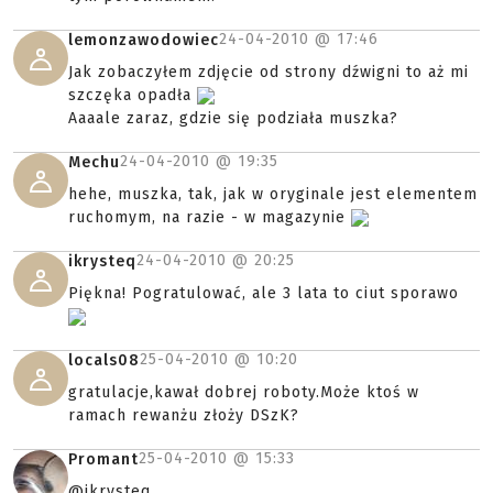
24-04-2010 @
17:46
lemonzawodowiec
Jak zobaczyłem zdjęcie od strony dźwigni to aż mi
szczęka opadła
Aaaale zaraz, gdzie się podziała muszka?
24-04-2010 @
19:35
Mechu
hehe, muszka, tak, jak w oryginale jest elementem
ruchomym, na razie - w magazynie
24-04-2010 @
20:25
ikrysteq
Piękna! Pogratulować, ale 3 lata to ciut sporawo
25-04-2010 @
10:20
locals08
gratulacje,kawał dobrej roboty.Może ktoś w
ramach rewanżu złoży DSzK?
25-04-2010 @
15:33
Promant
@ikrysteq