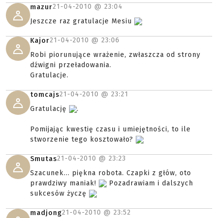
21-04-2010 @
23:04
mazur
Jeszcze raz gratulacje Mesiu
21-04-2010 @
23:06
Kajor
Robi piorunujące wrażenie, zwłaszcza od strony
dźwigni przeładowania.
Gratulacje.
21-04-2010 @
23:21
tomcajs
Gratulację
.
Pomijając kwestię czasu i umiejętności, to ile
stworzenie tego kosztowało?
21-04-2010 @
23:23
Smutas
Szacunek... piękna robota. Czapki z głów, oto
prawdziwy maniak!
Pozadrawiam i dalszych
sukcesów życzę
21-04-2010 @
23:52
madjong