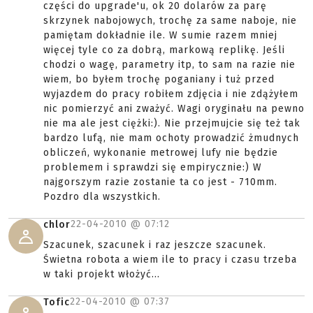
części do upgrade'u, ok 20 dolarów za parę
skrzynek nabojowych, trochę za same naboje, nie
pamiętam dokładnie ile. W sumie razem mniej
więcej tyle co za dobrą, markową replikę. Jeśli
chodzi o wagę, parametry itp, to sam na razie nie
wiem, bo byłem trochę poganiany i tuż przed
wyjazdem do pracy robiłem zdjęcia i nie zdążyłem
nic pomierzyć ani zważyć. Wagi oryginału na pewno
nie ma ale jest ciężki:). Nie przejmujcie się też tak
bardzo lufą, nie mam ochoty prowadzić żmudnych
obliczeń, wykonanie metrowej lufy nie będzie
problemem i sprawdzi się empirycznie:) W
najgorszym razie zostanie ta co jest - 710mm.
Pozdro dla wszystkich.
22-04-2010 @
07:12
chlor
Szacunek, szacunek i raz jeszcze szacunek.
Świetna robota a wiem ile to pracy i czasu trzeba
w taki projekt włożyć...
22-04-2010 @
07:37
Tofic