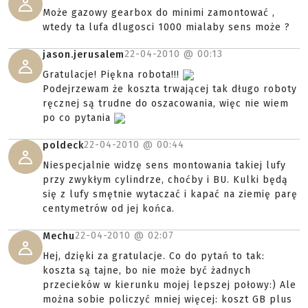
Może gazowy gearbox do minimi zamontować ,
wtedy ta lufa dlugosci 1000 mialaby sens może ?
22-04-2010 @
00:13
jason.jerusalem
Gratulacje! Piękna robota!!!
Podejrzewam że koszta trwającej tak długo roboty
ręcznej są trudne do oszacowania, więc nie wiem
po co pytania
22-04-2010 @
00:44
poldeck
Niespecjalnie widzę sens montowania takiej lufy
przy zwykłym cylindrze, choćby i BU. Kulki będą
się z lufy smętnie wytaczać i kapać na ziemię parę
centymetrów od jej końca.
22-04-2010 @
02:07
Mechu
Hej, dzięki za gratulacje. Co do pytań to tak:
koszta są tajne, bo nie może być żadnych
przecieków w kierunku mojej lepszej połowy:) Ale
można sobie policzyć mniej więcej: koszt GB plus