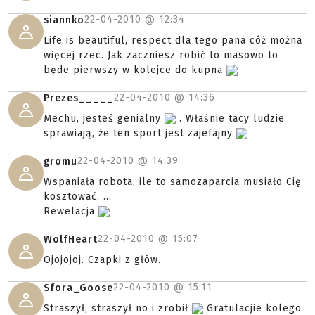
22-04-2010 @
12:34
siannko
Life is beautiful, respect dla tego pana cóż można
więcej rzec. Jak zaczniesz robić to masowo to
będe pierwszy w kolejce do kupna
22-04-2010 @
14:36
Prezes_____
Mechu, jesteś genialny
. Właśnie tacy ludzie
sprawiają, że ten sport jest zajefajny
22-04-2010 @
14:39
gromu
Wspaniała robota, ile to samozaparcia musiało Cię
kosztować. ...
Rewelacja
22-04-2010 @
15:07
WolfHeart
Ojojojoj. Czapki z głów.
22-04-2010 @
15:11
Sfora_Goose
Straszył, straszył no i zrobił
Gratulacjie kolego