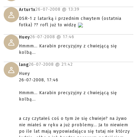
26-07-2008 @
13:39
Artur1x
DSR-1 z latarką i przednim chwytem (ostatnia
fotka) ?? rofl już to widzę
26-07-2008 @
17:46
Huey
Hmmm... Karabin precyzyjny z chwiejącą się
kolbą...
26-07-2008 @
21:42
lang
Huey
26-07-2008, 17:46
Hmmm... Karabin precyzyjny z chwiejącą się
kolbą...
a czy czytałeś coś o tym że się chwieje? na żywo
nie miałeś w ręku a już problemy... Ja to niewiem
po ile lat mają wypowiadającu się tutaj nie którzy