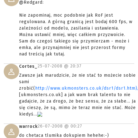
@Redgard:
Nie zapominaj, moc podobnie jak RoF jest
regulowana. A górną granicą jest bodaj 600 fps, w
zależności od modelu, zasilania i ustawienia.
Można ustawić mniej, więc całkiem przyzwoicie.
Sam do czegoś takiego się przymierzam - może i
emka, ale przynajmniej nie jest przerost formy
nad treścią jak tutaj.
25-07-2008 @
20:37
Cortes_
Zawsze jak marudzicie, że nie stać to możecie sobie
sami
zrobić(
http://www.ukmonsters.co.uk/dsr1/dsr1.htm)
[ukmonsters.co.uk] a jak wam brak talentu to nie
gadajcie, że za drogo, że bez sensu, że za słabe... Ja
się cieszę, że są, mimo że teraz mnie nie stać. Może
kiedyś...
26-07-2008 @
00:27
warrock
do chetaca tlumika dokupiem hehehe:-)