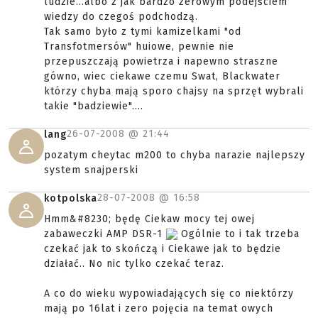
ludzie...albo z jak bardzo zerowym podejściem
wiedzy do czegoś podchodzą.
Tak samo było z tymi kamizelkami "od
Transfotmersów" huiowe, pewnie nie
przepuszczają powietrza i napewno straszne
gówno, wiec ciekawe czemu Swat, Blackwater
którzy chyba mają sporo chajsy na sprzęt wybrali
takie "badziewie"....
26-07-2008 @
21:44
lang
pozatym cheytac m200 to chyba narazie najlepszy
system snajperski
28-07-2008 @
16:58
kotpolska
Hmm&#8230; będę Ciekaw mocy tej owej
zabaweczki AMP DSR-1
Ogólnie to i tak trzeba
czekać jak to skończą i Ciekawe jak to będzie
działać.. No nic tylko czekać teraz.
A co do wieku wypowiadających się co niektórzy
mają po 16lat i zero pojęcia na temat owych