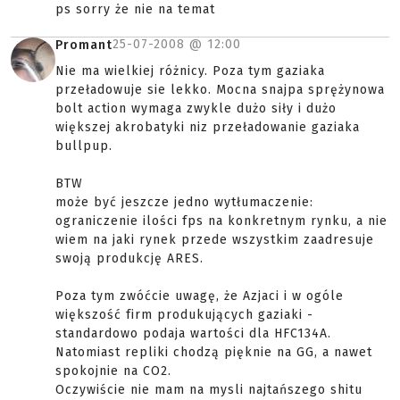
ps sorry że nie na temat
25-07-2008 @
12:00
Promant
Nie ma wielkiej różnicy. Poza tym gaziaka
przeładowuje sie lekko. Mocna snajpa sprężynowa
bolt action wymaga zwykle dużo siły i dużo
większej akrobatyki niz przeładowanie gaziaka
bullpup.
BTW
może być jeszcze jedno wytłumaczenie:
ograniczenie ilości fps na konkretnym rynku, a nie
wiem na jaki rynek przede wszystkim zaadresuje
swoją produkcję ARES.
Poza tym zwóćcie uwagę, że Azjaci i w ogóle
większość firm produkujących gaziaki -
standardowo podaja wartości dla HFC134A.
Natomiast repliki chodzą pięknie na GG, a nawet
spokojnie na CO2.
Oczywiście nie mam na mysli najtańszego shitu