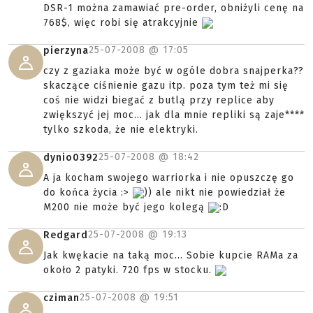
DSR-1 można zamawiać pre-order, obniżyli cenę na
768$, więc robi się atrakcyjnie
25-07-2008 @
17:05
pierzyna
czy z gaziaka może być w ogóle dobra snajperka??
skaczące ciśnienie gazu itp. poza tym też mi się
coś nie widzi biegać z butlą przy replice aby
zwiększyć jej moc... jak dla mnie repliki są zaje****
tylko szkoda, że nie elektryki.
25-07-2008 @
18:42
dynio0392
A ja kocham swojego warriorka i nie opuszczę go
do końca życia :>
)) ale nikt nie powiedział że
M200 nie może być jego kolegą
:D
25-07-2008 @
19:13
Redgard
Jak kwękacie na taką moc... Sobie kupcie RAMa za
około 2 patyki. 720 fps w stocku.
25-07-2008 @
19:51
cziman