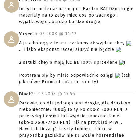
to tylko materiał na snajpe ,Bardzo BARDZo drogie
materialy na to zeby miec cos porzadnego i
wyjatkowego...bardzo bardzo drogie
25-07-2008 @
14:42
Yuber
A ja z kolegą z teamu czekamy aż wyjdzie chey
... i jako eksponat raczej służyć nie będzie
2 sztuki chey'a mają już na 100% sprzedane
!
Postaram się by miało odpowiednie osiągi
(tak
jak mówił Promant co2 i do roboty)
25-07-2008 @
15:56
Black
Panowie, co dla jednego jest drogie, dla drugiego
niekoniecznie. 1000$ to tylko około 2000 PLN, z
przesyłką i cłem i tak wyjdzie znacznie taniej
(około 2600-2700 PLN), niż na przykład PTW...
Nawet doliczająć koszty tuningu, które w
przypadku gaziaków nie są wcale horrendalne