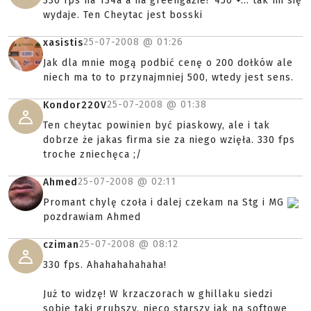
330 fps na 134a a na greengazie? 450 +... tak mi się
wydaje. Ten Cheytac jest bosski
25-07-2008 @
01:26
xasistis
Jak dla mnie mogą podbić cenę o 200 dołków ale
niech ma to to przynajmniej 500, wtedy jest sens.
25-07-2008 @
01:38
Kondor220V
Ten cheytac powinien być piaskowy, ale i tak
dobrze że jakas firma sie za niego wzięła. 330 fps
troche zniechęca ;/
25-07-2008 @
02:11
Ahmed
Promant chylę czoła i dalej czekam na Stg i MG
pozdrawiam Ahmed
25-07-2008 @
08:12
cziman
330 fps. Ahahahahahaha!
Już to widzę! W krzaczorach w ghillaku siedzi
sobie taki grubszy, nieco starszy jak na softowe