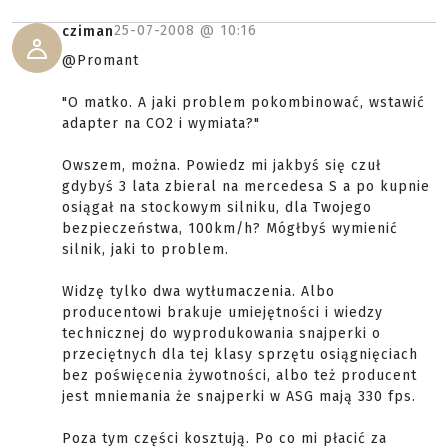
25-07-2008 @
10:16
cziman
@Promant
"O matko. A jaki problem pokombinować, wstawić
adapter na CO2 i wymiata?"
Owszem, można. Powiedz mi jakbyś się czuł
gdybyś 3 lata zbieral na mercedesa S a po kupnie
osiągał na stockowym silniku, dla Twojego
bezpieczeństwa, 100km/h? Mógłbyś wymienić
silnik, jaki to problem.
Widzę tylko dwa wytłumaczenia. Albo
producentowi brakuje umiejętności i wiedzy
technicznej do wyprodukowania snajperki o
przeciętnych dla tej klasy sprzętu osiągnięciach
bez poświęcenia żywotności, albo też producent
jest mniemania że snajperki w ASG mają 330 fps.
Poza tym części kosztują. Po co mi płacić za