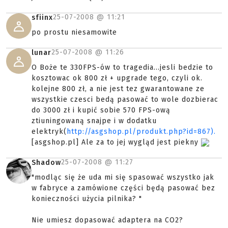
25-07-2008 @
11:21
sfiinx
po prostu niesamowite
25-07-2008 @
11:26
lunar
O Boże te 330FPS-ów to tragedia...jesli bedzie to
kosztowac ok 800 zł + upgrade tego, czyli ok.
kolejne 800 zł, a nie jest tez gwarantowane ze
wszystkie czesci bedą pasować to wole dozbierac
do 3000 zł i kupić sobie 570 FPS-ową
ztiuningowaną snajpe i w dodatku
elektryk(
http://asgshop.pl/produkt.php?id=867).
[asgshop.pl] Ale za to jej wygląd jest piekny
25-07-2008 @
11:27
Shadow
"modląc się że uda mi się spasować wszystko jak
w fabryce a zamówione części będą pasować bez
konieczności użycia pilnika? "
Nie umiesz dopasować adaptera na CO2?