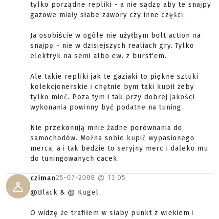
tylko porządne repliki - a nie sądzę aby te snajpy
gazowe miały słabe zawory czy inne części.
Ja osobiście w ogóle nie użyłbym bolt action na
snajpę - nie w dzisiejszych realiach gry. Tylko
elektryk na semi albo ew. z burst'em.
Ale takie repliki jak te gaziaki to piękne sztuki
kolekcjonerskie i chętnie bym taki kupił żeby
tylko mieć. Poza tym i tak przy dobrej jakości
wykonania powinny być podatne na tuning.
Nie przekonują mnie żadne porównania do
samochodów. Można sobie kupić wypasionego
merca, a i tak bedzie to seryjny merc i daleko mu
do tuningowanych cacek.
25-07-2008 @
13:05
cziman
@Black & @ Kugel
O widzę że trafiłem w słaby punkt z wiekiem i