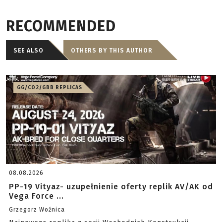
RECOMMENDED
SEE ALSO
OTHERS BY THIS AUTHOR
GG/CO2/GBB REPLICAS
08.08.2026
PP-19 Vityaz- uzupełnienie oferty replik AV/AK od
Vega Force ...
Grzegorz Woźnica