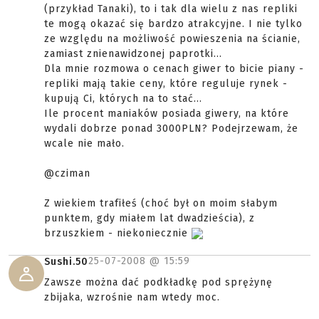
(przykład Tanaki), to i tak dla wielu z nas repliki
te mogą okazać się bardzo atrakcyjne. I nie tylko
ze względu na możliwość powieszenia na ścianie,
zamiast znienawidzonej paprotki...
Dla mnie rozmowa o cenach giwer to bicie piany -
repliki mają takie ceny, które reguluje rynek -
kupują Ci, których na to stać...
Ile procent maniaków posiada giwery, na które
wydali dobrze ponad 3000PLN? Podejrzewam, że
wcale nie mało.
@cziman
Z wiekiem trafiłeś (choć był on moim słabym
punktem, gdy miałem lat dwadzieścia), z
brzuszkiem - niekoniecznie
25-07-2008 @
15:59
Sushi.50
Zawsze można dać podkładkę pod sprężynę
zbijaka, wzrośnie nam wtedy moc.