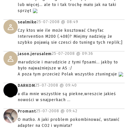
lub więcej... ale to i tak trochę mało jak na taki
sprzęt
25-07-2008 @
08:49
sealmike
Czy ktos wie ile może kosztować CheyTac
Intervention M200 (.408)? Miejmy nadzieję że
szybko pojawią sie czesci do tuningu tych replik;]
25-07-2008 @
09:36
jason.jerusalem
marudzicie i marudzicie z tymi fpsami... jakby to
było najważniejsze w AS :/
A poza tym przecież Polak wszystko ztuninguje
25-07-2008 @
09:40
DARKOM
a dla mnie wszystkie są piekne,wreszcie jakieś
nowości w snajperkach ...
25-07-2008 @
09:42
Promant
O matko. A jaki problem pokombinować, wstawić
adapter na CO2 i wymiata?