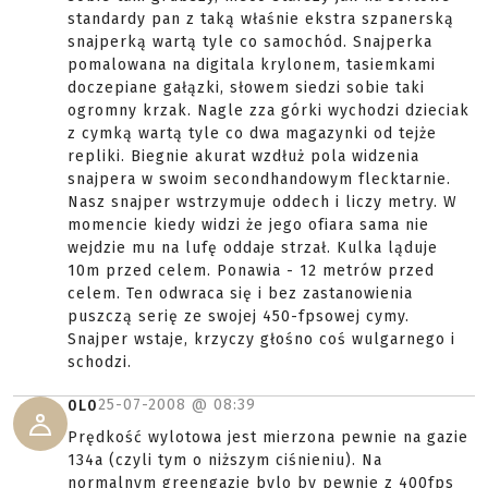
standardy pan z taką właśnie ekstra szpanerską
snajperką wartą tyle co samochód. Snajperka
pomalowana na digitala krylonem, tasiemkami
doczepiane gałązki, słowem siedzi sobie taki
ogromny krzak. Nagle zza górki wychodzi dzieciak
z cymką wartą tyle co dwa magazynki od tejże
repliki. Biegnie akurat wzdłuż pola widzenia
snajpera w swoim secondhandowym flecktarnie.
Nasz snajper wstrzymuje oddech i liczy metry. W
momencie kiedy widzi że jego ofiara sama nie
wejdzie mu na lufę oddaje strzał. Kulka ląduje
10m przed celem. Ponawia - 12 metrów przed
celem. Ten odwraca się i bez zastanowienia
puszczą serię ze swojej 450-fpsowej cymy.
Snajper wstaje, krzyczy głośno coś wulgarnego i
schodzi.
25-07-2008 @
08:39
0L0
Prędkość wylotowa jest mierzona pewnie na gazie
134a (czyli tym o niższym ciśnieniu). Na
normalnym greengazie bylo by pewnie z 400fps