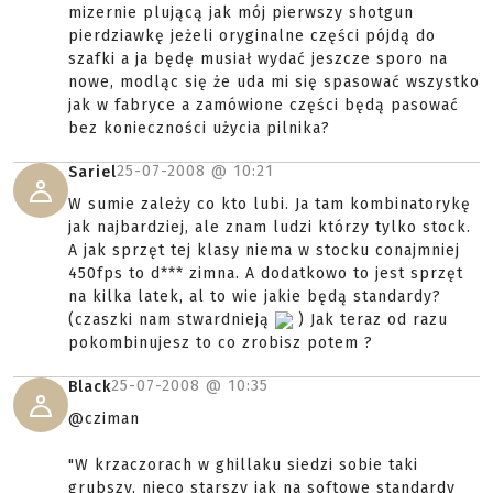
mizernie plującą jak mój pierwszy shotgun
pierdziawkę jeżeli oryginalne części pójdą do
szafki a ja będę musiał wydać jeszcze sporo na
nowe, modląc się że uda mi się spasować wszystko
jak w fabryce a zamówione części będą pasować
bez konieczności użycia pilnika?
25-07-2008 @
10:21
Sariel
W sumie zależy co kto lubi. Ja tam kombinatorykę
jak najbardziej, ale znam ludzi którzy tylko stock.
A jak sprzęt tej klasy niema w stocku conajmniej
450fps to d*** zimna. A dodatkowo to jest sprzęt
na kilka latek, al to wie jakie będą standardy?
(czaszki nam stwardnieją
) Jak teraz od razu
pokombinujesz to co zrobisz potem ?
25-07-2008 @
10:35
Black
@cziman
"W krzaczorach w ghillaku siedzi sobie taki
grubszy, nieco starszy jak na softowe standardy