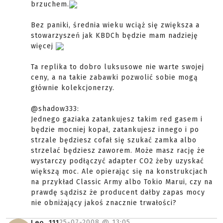
brzuchem.
Bez paniki, średnia wieku wciąż się zwiększa a
stowarzyszeń jak KBDCh będzie mam nadzieję
więcej
Ta replika to dobro luksusowe nie warte swojej
ceny, a na takie zabawki pozwolić sobie mogą
głównie kolekcjonerzy.
@shadow333:
Jednego gaziaka zatankujesz takim red gasem i
będzie mocniej kopał, zatankujesz innego i po
strzale będziesz cofał się szukać zamka albo
strzelać będziesz zaworem. Może masz rację że
wystarczy podłączyć adapter CO2 żeby uzyskać
większą moc. Ale opierając się na konstrukcjach
na przykład Classic Army albo Tokio Marui, czy na
prawdę sądzisz że producent dałby zapas mocy
nie obniżający jakoś znacznie trwałości?
25-07-2008 @
13:05
Leo_111