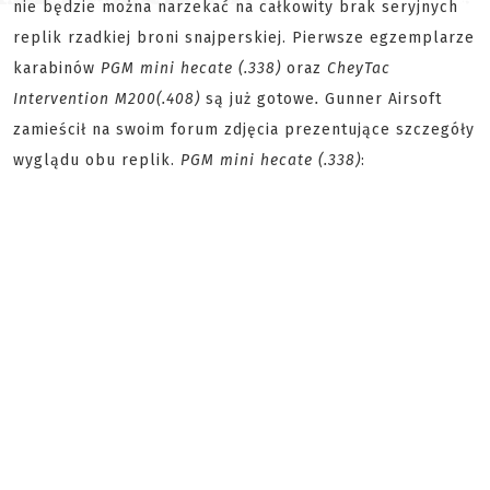
nie będzie można narzekać na całkowity brak seryjnych
replik rzadkiej broni snajperskiej. Pierwsze egzemplarze
karabinów
PGM mini hecate (.338)
oraz
CheyTac
Intervention M200
(.408)
są już gotowe
.
Gunner Airsoft
zamieścił na swoim forum zdjęcia prezentujące szczegóły
wyglądu obu replik.
PGM mini hecate (.338)
: