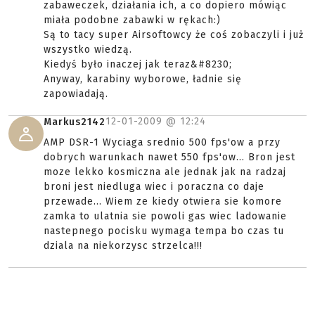
zabaweczek, działania ich, a co dopiero mówiąc
miała podobne zabawki w rękach:)
Są to tacy super Airsoftowcy że coś zobaczyli i już
wszystko wiedzą.
Kiedyś było inaczej jak teraz&#8230;
Anyway, karabiny wyborowe, ładnie się
zapowiadają.
12-01-2009 @
12:24
Markus2142
AMP DSR-1 Wyciaga srednio 500 fps'ow a przy
dobrych warunkach nawet 550 fps'ow... Bron jest
moze lekko kosmiczna ale jednak jak na radzaj
broni jest niedluga wiec i poraczna co daje
przewade... Wiem ze kiedy otwiera sie komore
zamka to ulatnia sie powoli gas wiec ladowanie
nastepnego pocisku wymaga tempa bo czas tu
dziala na niekorzysc strzelca!!!