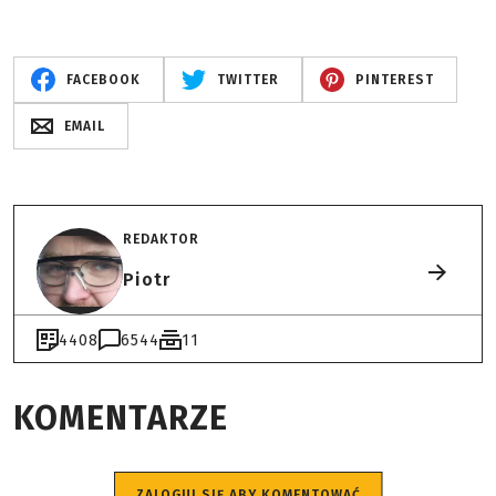
FACEBOOK
TWITTER
PINTEREST
EMAIL
REDAKTOR
Piotr
4408
6544
11
KOMENTARZE
ZALOGUJ SIĘ ABY KOMENTOWAĆ