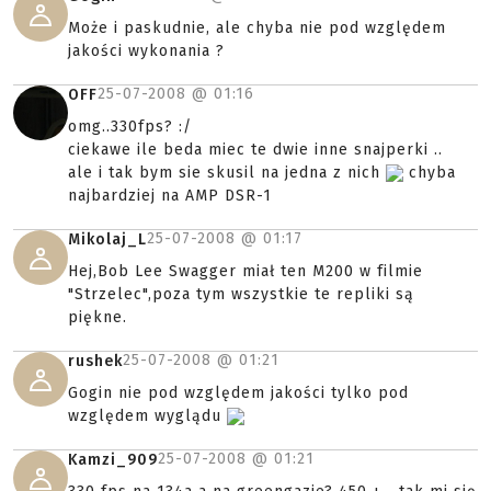
Może i paskudnie, ale chyba nie pod względem
jakości wykonania ?
25-07-2008 @
01:16
OFF
omg..330fps? :/
ciekawe ile beda miec te dwie inne snajperki ..
ale i tak bym sie skusil na jedna z nich
chyba
najbardziej na AMP DSR-1
25-07-2008 @
01:17
Mikolaj_L
Hej,Bob Lee Swagger miał ten M200 w filmie
"Strzelec",poza tym wszystkie te repliki są
piękne.
25-07-2008 @
01:21
rushek
Gogin nie pod względem jakości tylko pod
względem wyglądu
25-07-2008 @
01:21
Kamzi_909