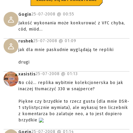
25-07-2008 @
00:55
Gogin
Jakość wykonania może konkurować z VFC chyba,
cód, miód...
25-07-2008 @
01:09
rushek
jak dla mnie paskudnie wyglądają te repliki
drugi
25-07-2008 @
01:13
xasistis
No cóż... replika wybitnie kolekcjonerska bo jak
inaczej tłumaczyć 330 w snajperce?
Piękne czy brzydkie to rzecz gustu (dla mnie DSR-
1 stylistycznie wymiata), ale wykasuj ten liczebnik
z komentarza bo zalatuje neo, a to jest dopiero
brzydkie
25-07-2008 @
01:14
Gogin