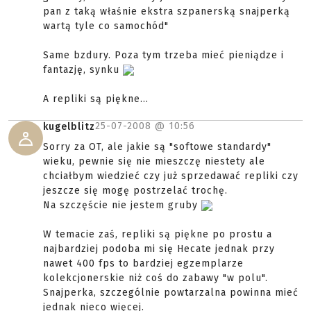
pan z taką właśnie ekstra szpanerską snajperką
wartą tyle co samochód"
Same bzdury. Poza tym trzeba mieć pieniądze i
fantazję, synku
A repliki są piękne...
25-07-2008 @
10:56
kugelblitz
Sorry za OT, ale jakie są "softowe standardy"
wieku, pewnie się nie mieszczę niestety ale
chciałbym wiedzieć czy już sprzedawać repliki czy
jeszcze się mogę postrzelać trochę.
Na szczęście nie jestem gruby
W temacie zaś, repliki są piękne po prostu a
najbardziej podoba mi się Hecate jednak przy
nawet 400 fps to bardziej egzemplarze
kolekcjonerskie niż coś do zabawy "w polu".
Snajperka, szczególnie powtarzalna powinna mieć
jednak nieco więcej.