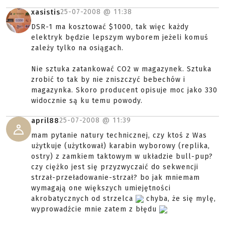
25-07-2008 @
11:38
xasistis
DSR-1 ma kosztować $1000, tak więc każdy
elektryk będzie lepszym wyborem jeżeli komuś
zależy tylko na osiągach.
Nie sztuka zatankować CO2 w magazynek. Sztuka
zrobić to tak by nie zniszczyć bebechów i
magazynka. Skoro producent opisuje moc jako 330
widocznie są ku temu powody.
25-07-2008 @
11:39
april88
mam pytanie natury technicznej, czy ktoś z Was
użytkuje (użytkował) karabin wyborowy (replika,
ostry) z zamkiem taktowym w układzie bull-pup?
czy ciężko jest się przyzwyczaić do sekwencji
strzał-przeładowanie-strzał? bo jak mniemam
wymagają one większych umiejętności
akrobatycznych od strzelca
chyba, że się mylę,
wyprowadźcie mnie zatem z błędu