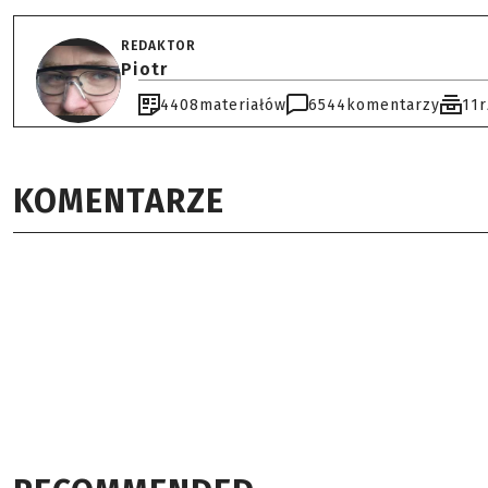
REDAKTOR
Piotr
4408
materiałów
6544
komentarzy
11
KOMENTARZE