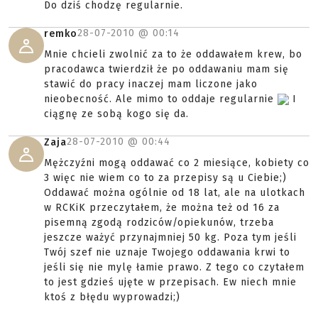
Do dziś chodzę regularnie.
28-07-2010 @
00:14
remko
Mnie chcieli zwolnić za to że oddawałem krew, bo
pracodawca twierdził że po oddawaniu mam się
stawić do pracy inaczej mam liczone jako
nieobecność. Ale mimo to oddaje regularnie
I
ciągnę ze sobą kogo się da.
28-07-2010 @
00:44
Zaja
Mężczyźni mogą oddawać co 2 miesiące, kobiety co
3 więc nie wiem co to za przepisy są u Ciebie;)
Oddawać można ogólnie od 18 lat, ale na ulotkach
w RCKiK przeczytałem, że można też od 16 za
pisemną zgodą rodziców/opiekunów, trzeba
jeszcze ważyć przynajmniej 50 kg. Poza tym jeśli
Twój szef nie uznaje Twojego oddawania krwi to
jeśli się nie mylę łamie prawo. Z tego co czytałem
to jest gdzieś ujęte w przepisach. Ew niech mnie
ktoś z błędu wyprowadzi;)