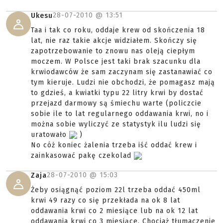
28-07-2010 @
13:51
Ukesu
Taa i tak co roku, oddaje krew od skończenia 18
lat, nie raz takie akcje widziałem. Skończy się
zapotrzebowanie to znowu nas oleją ciepłym
moczem. W Polsce jest taki brak szacunku dla
krwiodawców że sam zaczynam się zastanawiać co
tym kieruje. Ludzi nie obchodzi, że pomagasz mają
to gdzieś, a kwiatki typu 22 litry krwi by dostać
przejazd darmowy są śmiechu warte (policzcie
sobie ile to lat regularnego oddawania krwi, no i
można sobie wyliczyć ze statystyk ilu ludzi się
uratowało
)
No cóż koniec żalenia trzeba iść oddać krew i
zainkasować pakę czekolad
28-07-2010 @
15:03
Zaja
Żeby osiągnąć poziom 22l trzeba oddać 450ml
krwi 49 razy co się przekłada na ok 8 lat
oddawania krwi co 2 miesiące lub na ok 12 lat
oddawania krwi co 3 miesiące. Chociaż tłumaczenie