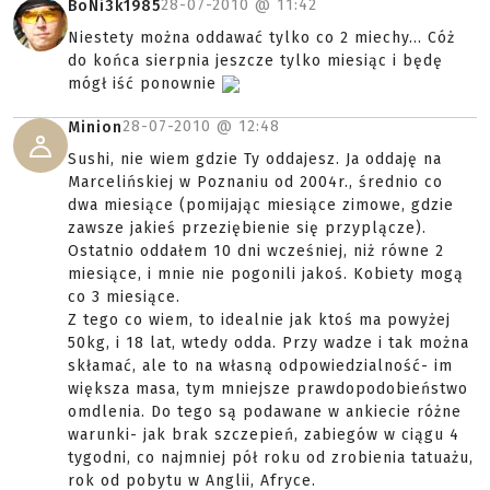
28-07-2010 @
11:42
BoNi3k1985
Niestety można oddawać tylko co 2 miechy... Cóż
do końca sierpnia jeszcze tylko miesiąc i będę
mógł iść ponownie
28-07-2010 @
12:48
Minion
Sushi, nie wiem gdzie Ty oddajesz. Ja oddaję na
Marcelińskiej w Poznaniu od 2004r., średnio co
dwa miesiące (pomijając miesiące zimowe, gdzie
zawsze jakieś przeziębienie się przyplącze).
Ostatnio oddałem 10 dni wcześniej, niż równe 2
miesiące, i mnie nie pogonili jakoś. Kobiety mogą
co 3 miesiące.
Z tego co wiem, to idealnie jak ktoś ma powyżej
50kg, i 18 lat, wtedy odda. Przy wadze i tak można
skłamać, ale to na własną odpowiedzialność- im
większa masa, tym mniejsze prawdopodobieństwo
omdlenia. Do tego są podawane w ankiecie różne
warunki- jak brak szczepień, zabiegów w ciągu 4
tygodni, co najmniej pół roku od zrobienia tatuażu,
rok od pobytu w Anglii, Afryce.