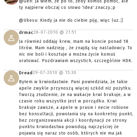
@Gen: Ja wiem, że po to, żeby komuś pomóc, ale
ty najpierw obczaj co słowo 'idea' znaczy.;p
@Ukesu: Kiedy ja nie do ciebie piję, więc luz.;]
28-07-2010 @
21:51
drmac
Ja również oddaję krew, mam na koncie ponad 18
litrów. Mam nadzieję , że znajdą się naśladowcy. To
nic nie boli i kosztuje a można życie komuś
uratować. Pozdrawiam wszystich, szczególnie HDK.
29-07-2010 @
15:30
Dread
Byłem w krwiodastwie. Pani powiedziała, że takie
apele zwykle przynoszą więcej szkód niż pożytku.
Tworzą złudzenie, że na wakacje krwi brakuje, a w
czasie roku wszystko jest w porządku. Krwi
brakuje zawsze, a apele w prasie i necie robione
bez konsultacji, powołania się na konkretny punkt,
bez zorganizowania akcji i koordynacji ze strony
punktu krwiodastwa powodują najczęściej że
pojawia się naraz sto osób, których nie ma jak