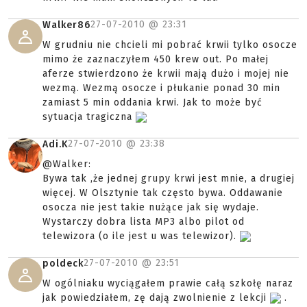
27-07-2010 @
23:31
Walker86
W grudniu nie chcieli mi pobrać krwii tylko osocze
mimo że zaznaczyłem 450 krew out. Po małej
aferze stwierdzono że krwii mają dużo i mojej nie
wezmą. Wezmą osocze i płukanie ponad 30 min
zamiast 5 min oddania krwi. Jak to może być
sytuacja tragiczna
27-07-2010 @
23:38
Adi.K
@Walker:
Bywa tak ,że jednej grupy krwi jest mnie, a drugiej
więcej. W Olsztynie tak często bywa. Oddawanie
osocza nie jest takie nużące jak się wydaje.
Wystarczy dobra lista MP3 albo pilot od
telewizora (o ile jest u was telewizor).
27-07-2010 @
23:51
poldeck
W ogólniaku wyciągałem prawie całą szkołę naraz
jak powiedziałem, zę dają zwolnienie z lekcji
.