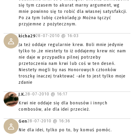
się tym czasem to akurat marny argument, wg
mnie powinno się to robić dla własnej satysfakcji.
Po za tym lubię czekoladę;p Można łączyć
przyjemne z pożytecznym.
28-07-2010 @
16:03
kicha29
Ja też oddaje regularnie krew. Boli mnie jedynie
tylko to ,że niestety to iż oddajemy krew nic nam
nie daje w przypadku pilnej potrzeby
przetoczenia nam krwi lub coś w ten deseń.
Niestety mogli by nas Honorowych członków
troszkę inaczej traktować -ale to jest tylko moje
zdanie
28-07-2010 @
16:17
J.K.
Krwi nie oddaje się dla bonusów i innych
combosów, ale dla idei przecież.
28-07-2010 @
16:36
Gen
Nie dla idei, tylko po to, by komuś pomóc.