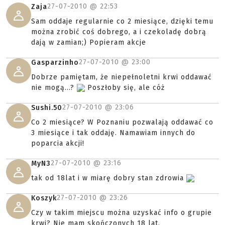
27-07-2010 @
22:53
Zaja
Sam oddaje regularnie co 2 miesiące, dzięki temu
można zrobić coś dobrego, a i czekoladę dobrą
dają w zamian;) Popieram akcje
27-07-2010 @
23:00
Gasparzinho
Dobrze pamiętam, że niepełnoletni krwi oddawać
nie mogą...?
Poszłoby się, ale cóż
27-07-2010 @
23:06
Sushi.50
Co 2 miesiące? W Poznaniu pozwalają oddawać co
3 miesiące i tak oddaję. Namawiam innych do
poparcia akcji!
27-07-2010 @
23:16
MyN3
tak od 18lat i w miarę dobry stan zdrowia
27-07-2010 @
23:26
Koszyk
Czy w takim miejscu można uzyskać info o grupie
krwi? Nie mam skończonych 18 lat.