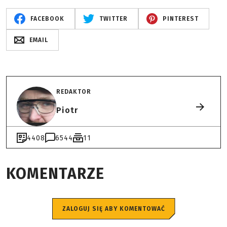
FACEBOOK
TWITTER
PINTEREST
EMAIL
REDAKTOR
Piotr
4408
6544
11
KOMENTARZE
ZALOGUJ SIĘ ABY KOMENTOWAĆ