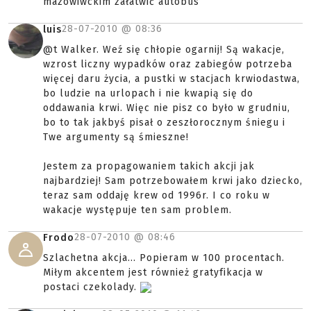
mazowiwckim załatwić autobus
28-07-2010 @
08:36
luis
@t Walker. Weź się chłopie ogarnij! Są wakacje,
wzrost liczny wypadków oraz zabiegów potrzeba
więcej daru życia, a pustki w stacjach krwiodastwa,
bo ludzie na urlopach i nie kwapią się do
oddawania krwi. Więc nie pisz co było w grudniu,
bo to tak jakbyś pisał o zeszłorocznym śniegu i
Twe argumenty są śmieszne!
Jestem za propagowaniem takich akcji jak
najbardziej! Sam potrzebowałem krwi jako dziecko,
teraz sam oddaję krew od 1996r. I co roku w
wakacje występuje ten sam problem.
28-07-2010 @
08:46
Frodo
Szlachetna akcja... Popieram w 100 procentach.
Miłym akcentem jest również gratyfikacja w
postaci czekolady.