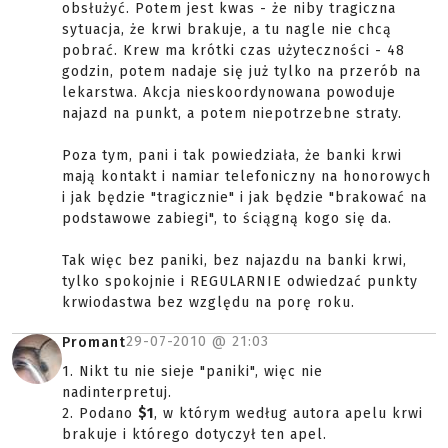
obsłużyć. Potem jest kwas - że niby tragiczna
sytuacja, że krwi brakuje, a tu nagle nie chcą
pobrać. Krew ma krótki czas użyteczności - 48
godzin, potem nadaje się już tylko na przerób na
lekarstwa. Akcja nieskoordynowana powoduje
najazd na punkt, a potem niepotrzebne straty.
Poza tym, pani i tak powiedziała, że banki krwi
mają kontakt i namiar telefoniczny na honorowych
i jak będzie "tragicznie" i jak będzie "brakować na
podstawowe zabiegi", to ściągną kogo się da.
Tak więc bez paniki, bez najazdu na banki krwi,
tylko spokojnie i REGULARNIE odwiedzać punkty
krwiodastwa bez względu na porę roku.
29-07-2010 @
21:03
Promant
1. Nikt tu nie sieje "paniki", więc nie
nadinterpretuj.
2. Podano
$1
, w którym według autora apelu krwi
brakuje i którego dotyczył ten apel.