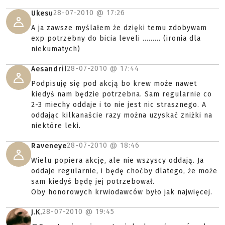
28-07-2010 @
17:26
Ukesu
A ja zawsze myślałem że dzięki temu zdobywam
exp potrzebny do bicia leveli ......... (ironia dla
niekumatych)
28-07-2010 @
17:44
Aesandril
Podpisuję się pod akcją bo krew może nawet
kiedyś nam będzie potrzebna. Sam regularnie co
2-3 miechy oddaje i to nie jest nic strasznego. A
oddając kilkanaście razy można uzyskać zniżki na
niektóre leki.
28-07-2010 @
18:46
Raveneye
Wielu popiera akcję, ale nie wszyscy oddają. Ja
oddaje regularnie, i będę choćby dlatego, że może
sam kiedyś będę jej potrzebował.
Oby honorowych krwiodawców było jak najwięcej.
28-07-2010 @
19:45
J.K.