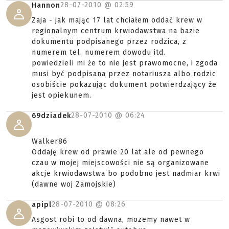
28-07-2010 @
02:59
Hannon
Zaja - jak mając 17 lat chciałem oddać krew w
regionalnym centrum krwiodawstwa na bazie
dokumentu podpisanego przez rodzica, z
numerem tel. numerem dowodu itd.
powiedzieli mi że to nie jest prawomocne, i zgoda
musi być podpisana przez notariusza albo rodzic
osobiście pokazując dokument potwierdzający że
jest opiekunem.
28-07-2010 @
06:24
69dziadek
Walker86
Oddaję krew od prawie 20 lat ale od pewnego
czau w mojej miejscowości nie są organizowane
akcje krwiodawstwa bo podobno jest nadmiar krwi
(dawne woj Zamojskie)
28-07-2010 @
08:26
apipl
Asgost robi to od dawna, mozemy nawet w