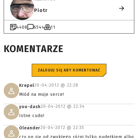
Piotr
4408
6544
11
KOMENTARZE
ZALOGUJ SIĘ ABY KOMENTOWAĆ
20-04-2012 @
22:28
Krepel
Miód na moje serce!
20-04-2012 @
22:34
you-dash
Istne cudo!
20-04-2012 @
22:35
Oleander
czy on się od zwykłego różni tylko pudełkiem albo