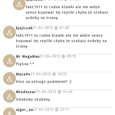
Fakt,1911 to cudne klamki ale nie widze
sensu kupować tej repliki chyba że szukasz
ozdoby na ścianę.
21-04-2012 @
07:30
kjujiczek
Fakt,1911 to cudne klamki ale nie widze sensu
kupować tej repliki chyba że szukasz ozdoby na
ścianę.
21-04-2012 @
09:15
Mr MegaMan
Piękna *.*
21-04-2012 @
10:33
Maza94
Ktoś na ostrego podmienił? ;)
21-04-2012 @
14:45
Miodessar
Smakowy skubany.
22-04-2012 @
22:17
ajgor_aa