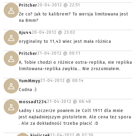
20-04-2012 @
22:51
Pritcher
Że co? Jak to kalibrem? To wersja limitowana jest
na 8mm?
20-04-2012 @
23:02
Aju44
oryginalny to 11,43 wiec jest mała różnica
21-04-2012 @
00:11
Pritcher
A, Tobie chodzi o różnice ostra-replika, nie replika
limitowana-replika zwykła... Nie zrozumiałem.
21-04-2012 @
00:14
YumMmyy
Cudna :)
21-04-2012 @
06:48
mossad1234
Ładny i szczerze powiem że Colt 1911 dla mnie
jest najładniejszym pistoletem. Ale cena tez spora
. Ale za dokładność trzeba płacić :D
21-04-2012 @
07:30
kjujiczek