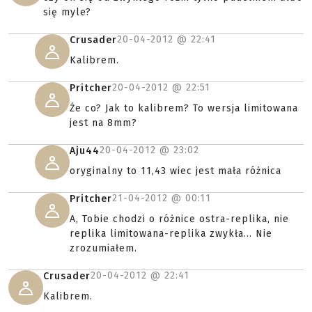
się myle?
20-04-2012 @
22:41
Crusader
Kalibrem.
20-04-2012 @
22:51
Pritcher
Że co? Jak to kalibrem? To wersja limitowana
jest na 8mm?
20-04-2012 @
23:02
Aju44
oryginalny to 11,43 wiec jest mała różnica
21-04-2012 @
00:11
Pritcher
A, Tobie chodzi o różnice ostra-replika, nie
replika limitowana-replika zwykła... Nie
zrozumiałem.
20-04-2012 @
22:41
Crusader
Kalibrem.