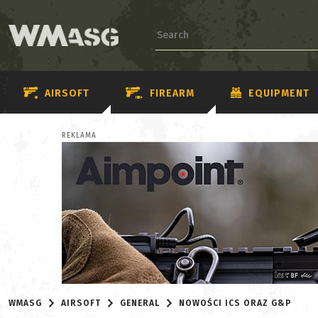
AIRSOFT
FIREARM
EQUIPMENT
REKLAMA
WMASG
AIRSOFT
GENERAL
NOWOŚCI ICS ORAZ G&P