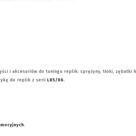
ci i akcesoriów do tuningu replik: sprężyny, tłoki, zębatki 
kę do replik z serii
L85/86
.
omocyjnych
.