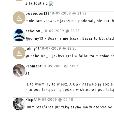
z fallout'a 2
18-09-2009 @
21:32
posejdon123
mnie tam zaawsze jakoś nie podobaly sie kara
18-09-2009 @
22:23
echelon_
@johny13 - Bozar a nie bazar. Bazar to był sta
18-09-2009 @
22:25
johny13
@ echelon_ - jakbys gral w fallaut'a miesiac c
18-09-2009 @
23:06
Promant
$1
Ja to wiem. Ty to wiesz. A G&P nazwało ją sobi
- to pod taką samą będzie w sklepie i pod tak
19-09-2009 @
02:48
KicpA
Hmm Star/Ares już taką szynę ma w ofercie od