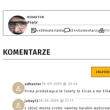
REDAKTOR
Piotr
4408
materiałów
6544
komentarzy
11
KOMENTARZE
ZALOGUJ
18-09-2009 @
20:40
edhunter
Firma produkująca te lunety to Elcan a nie Elk
18-09-2009 @
21:11
johny13
z L82a2 mozna zrobic swietny karabin wyborowy