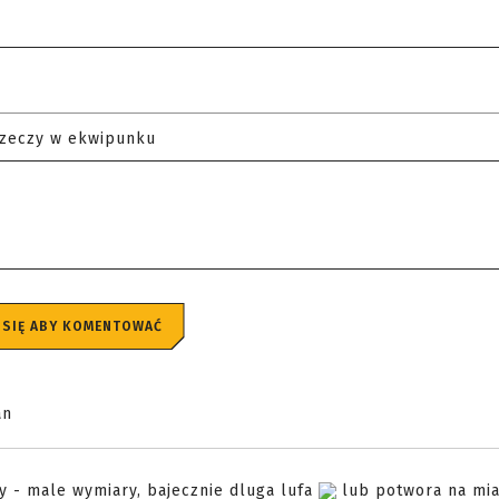
rzeczy w ekwipunku
 SIĘ ABY KOMENTOWAĆ
an
 - male wymiary, bajecznie dluga lufa
lub potwora na mia