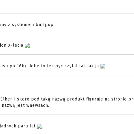
biny z systemem bullpup
dion X-lecia
zasu po 16h/ dobe to tez byc czytal tak jak ja
e Elken i skoro pod taką nazwą produkt figuruje na stronie p
ą nazwą jest wnewsach.
 ładnych paru lat