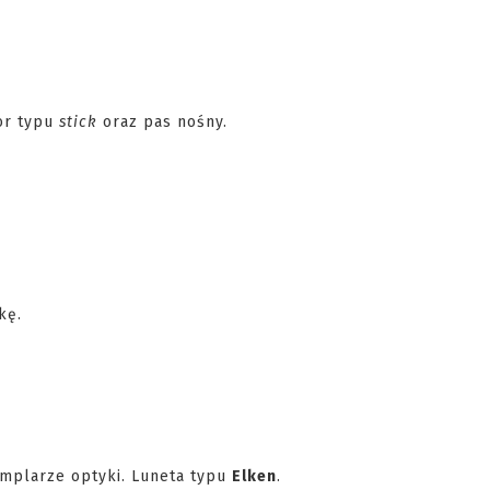
or typu
stick
oraz pas nośny.
kę.
emplarze optyki. Luneta typu
Elken
.