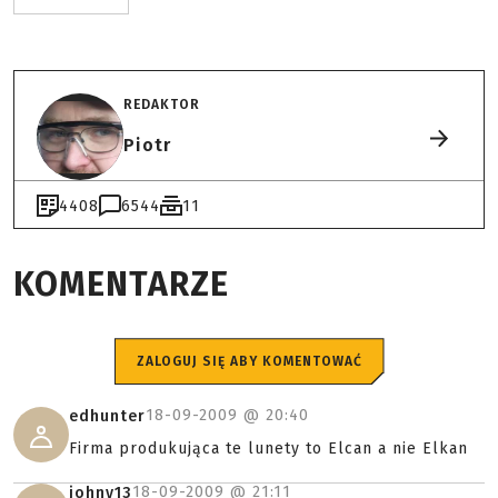
REDAKTOR
Piotr
4408
6544
11
KOMENTARZE
ZALOGUJ SIĘ ABY KOMENTOWAĆ
18-09-2009 @
20:40
edhunter
Firma produkująca te lunety to Elcan a nie Elkan
18-09-2009 @
21:11
johny13