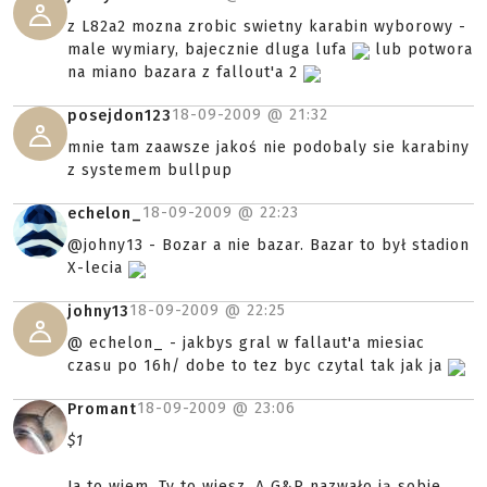
z L82a2 mozna zrobic swietny karabin wyborowy -
male wymiary, bajecznie dluga lufa
lub potwora
na miano bazara z fallout'a 2
18-09-2009 @
21:32
posejdon123
mnie tam zaawsze jakoś nie podobaly sie karabiny
z systemem bullpup
18-09-2009 @
22:23
echelon_
@johny13 - Bozar a nie bazar. Bazar to był stadion
X-lecia
18-09-2009 @
22:25
johny13
@ echelon_ - jakbys gral w fallaut'a miesiac
czasu po 16h/ dobe to tez byc czytal tak jak ja
18-09-2009 @
23:06
Promant
$1
Ja to wiem. Ty to wiesz. A G&P nazwało ją sobie