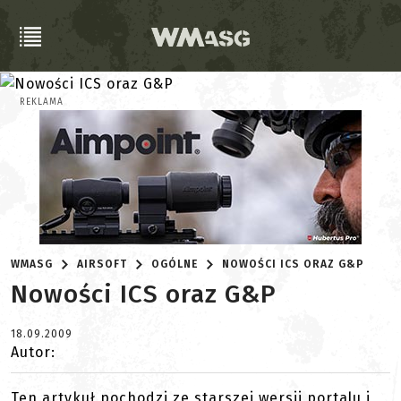
REKLAMA
WMASG
AIRSOFT
OGÓLNE
NOWOŚCI ICS ORAZ G&P
Nowości ICS oraz G&P
18.09.2009
Autor:
Ten artykuł pochodzi ze starszej wersji portalu i