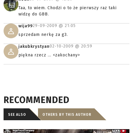
Taa, to wiem. Chodzi o to że pierwszy raz taki
widzę do GBB.
29-09-2009 @
21:05
wija99
sprzedam nerkę za g3.
02-10-2009 @
20:59
jakubkrystyan
piękna rzecz ... <zakochany>
RECOMMENDED
SEE ALSO
OTHERS BY THIS AUTHOR