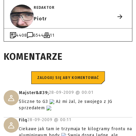
REDAKTOR
Piotr
4408
6544
11
KOMENTARZE
ZALOGUJ SIĘ ABY KOMENTOWAĆ
28-09-2009 @
00:01
Majster&#39;
Śliczne to G3
Aż mi żal, że swojego z JG
sprzedałem
28-09-2009 @
00:11
Filq
Ciekawe jak tam ie trzymaja te kilogramy frontu na
aluminiowym body
Swoja droga ladne, ale