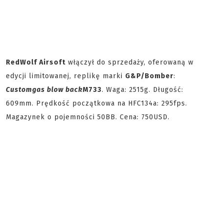
RedWolf Airsoft
włączył do sprzedaży, oferowaną w
edycji limitowanej, replikę marki
G&P/
Bomber
:
Custom
gas blow back
M733
. Waga: 2515g. Długość:
609mm. Prędkość początkowa na HFC134a: 295fps.
Magazynek o pojemności 50BB. Cena: 750USD.