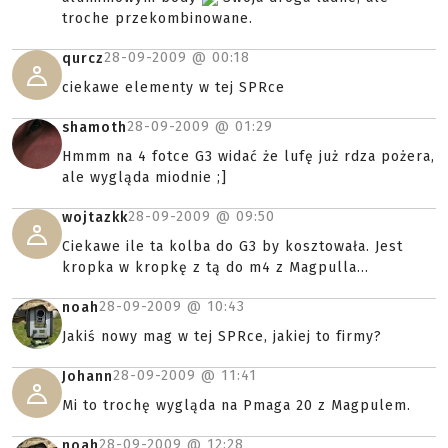
troche przekombinowane.
28-09-2009 @
00:18
qurcz
ciekawe elementy w tej SPRce
28-09-2009 @
01:29
shamoth
Hmmm na 4 fotce G3 widać że lufę już rdza pożera,
ale wygląda miodnie ;]
28-09-2009 @
09:50
wojtazkk
Ciekawe ile ta kolba do G3 by kosztowała. Jest
kropka w kropkę z tą do m4 z Magpulla...
28-09-2009 @
10:43
noah
Jakiś nowy mag w tej SPRce, jakiej to firmy?
28-09-2009 @
11:41
Johann
Mi to trochę wygląda na Pmaga 20 z Magpulem.
28-09-2009 @
12:28
noah