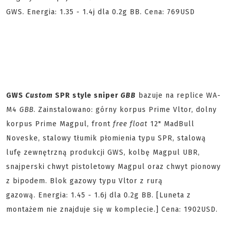
GWS. Energia: 1.35 - 1.4j dla 0.2g BB. Cena: 769USD
GWS
Custom
SPR style sniper
GBB
bazuje na replice WA-
M4
GBB
. Zainstalowano: górny korpus Prime Vltor, dolny
korpus Prime Magpul, front
free float
12" MadBull
Noveske, stalowy tłumik płomienia typu SPR, stalową
lufę zewnętrzną produkcji GWS, kolbę Magpul UBR,
snajperski chwyt pistoletowy Magpul oraz chwyt pionowy
z bipodem. Blok gazowy typu Vltor z rurą
gazową. Energia: 1.45 - 1.6j dla 0.2g BB. [Luneta z
montażem nie znajduje się w komplecie.] Cena: 1902USD.