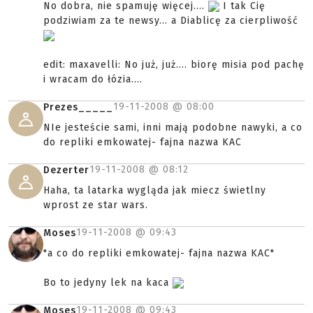
No dobra, nie spamuję więcej....
I tak Cię
podziwiam za te newsy... a Diablicę za cierpliwość
edit: maxavelli: No już, już.... biorę misia pod pachę
i wracam do łózia....
19-11-2008 @
08:00
Prezes_____
NIe jesteście sami, inni mają podobne nawyki, a co
do repliki emkowatej- fajna nazwa KAC
19-11-2008 @
08:12
Dezerter
Haha, ta latarka wygląda jak miecz świetlny
wprost ze star wars.
19-11-2008 @
09:43
Moses
"a co do repliki emkowatej- fajna nazwa KAC"
Bo to jedyny lek na kaca
19-11-2008 @
09:43
Moses