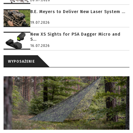
20.07.2026
B.E. Meyers to Deliver New Laser System ...
19.07.2026
New XS Sights for PSA Dagger Micro and
S...
16.07.2026
WYPOSAŻENIE