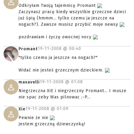
Odkryłam Twoją tajemnicę Promant
Zaczynasz pracę kiedy wszystkie grzeczne dzieci
już śpią (hmmm... tylko czemu ja jeszcze na
nogach?). Zawsze musisz przybić moje newsy
pozdrawiam i życzę owocnej nocy
19-11-2008 @
00:40
Promant
"tylko czemu ja jeszcze na nogach?"
Widać nie jesteś grzecznym dzieckiem.
19-11-2008 @
01:08
maxavelli
Niegrzeczna XiE i niegrzeczny Promant... I musze
nie spac zeby Was pilnowac ;-P...
19-11-2008 @
01:09
Xie
Pewnie że nie
Jestem grzeczną dziewczynką!