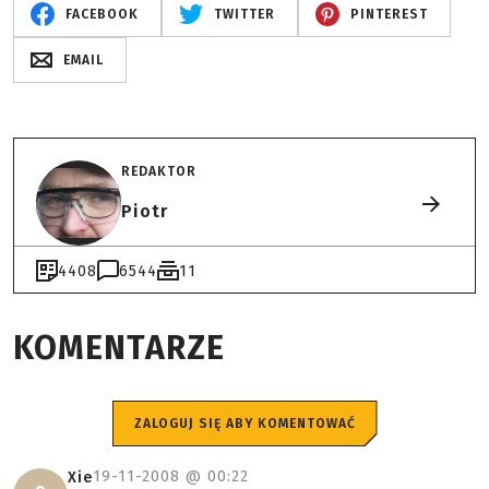
FACEBOOK
TWITTER
PINTEREST
EMAIL
REDAKTOR
Piotr
4408
6544
11
KOMENTARZE
ZALOGUJ SIĘ ABY KOMENTOWAĆ
19-11-2008 @
00:22
Xie