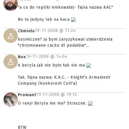
"a co do repliki emkowatej- fajna nazwa KAC"
Bo to jedyny lek na kaca
19-11-2008 @
11:24
Chmielu
kosmiczne? Ja bym zaryzykował stwierdzenia
"chromowane cacko dl pedałów"...
19-11-2008 @
14:04
Nox
A beryla jak nie było tak nie ma
Tak, fajna nazwa: K.A.C. - Knight's Armament
Company (konkurent Colt'a)
19-11-2008 @
19:13
Promant
O rany! Beryla nie ma? Straszne.
BTW