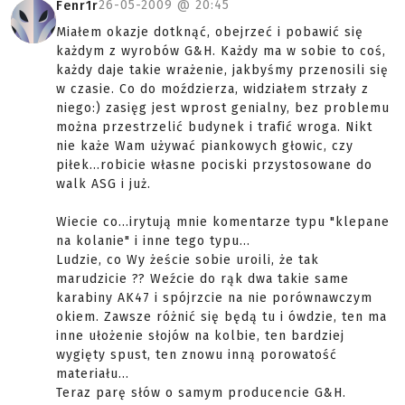
26-05-2009 @
20:45
Fenr1r
Miałem okazje dotknąć, obejrzeć i pobawić się
każdym z wyrobów G&H. Każdy ma w sobie to coś,
każdy daje takie wrażenie, jakbyśmy przenosili się
w czasie. Co do moździerza, widziałem strzały z
niego:) zasięg jest wprost genialny, bez problemu
można przestrzelić budynek i trafić wroga. Nikt
nie każe Wam używać piankowych głowic, czy
piłek...robicie własne pociski przystosowane do
walk ASG i już.
Wiecie co...irytują mnie komentarze typu "klepane
na kolanie" i inne tego typu...
Ludzie, co Wy żeście sobie uroili, że tak
marudzicie ?? Weźcie do rąk dwa takie same
karabiny AK47 i spójrzcie na nie porównawczym
okiem. Zawsze różnić się będą tu i ówdzie, ten ma
inne ułożenie słojów na kolbie, ten bardziej
wygięty spust, ten znowu inną porowatość
materiału...
Teraz parę słów o samym producencie G&H.