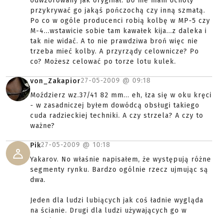
odwzorowany jak oryginał. Bo nie mam ochoty
przykrywać go jakąś pończochą czy inną szmatą.
Po co w ogóle producenci robią kolbę w MP-5 czy
M-4...wstawicie sobie tam kawałek kija...z daleka i
tak nie widać. A to nie prawdziwa broń więc nie
trzeba mieć kolby. A przyrządy celownicze? Po
co? Możesz celować po torze lotu kulek.
27-05-2009 @
09:18
von_Zakapior
Moździerz wz.37/41 82 mm... eh, łza się w oku kręci
- w zasadniczej byłem dowódcą obsługi takiego
cuda radzieckiej techniki. A czy strzela? A czy to
ważne?
27-05-2009 @
10:18
Pik
Yakarov. No właśnie napisałem, że występują różne
segmenty rynku. Bardzo ogólnie rzecz ujmując są
dwa.
Jeden dla ludzi lubiących jak coś ładnie wygląda
na ścianie. Drugi dla ludzi używających go w