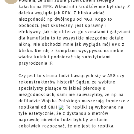
Powiem, że sam sobie przerobiłem swojego
kałacha na RPK. Wkład sił i środków nie był duży. Z
daleka wygląda jak RPK. Z bliska widać
niezgodność np dwójnogu od MG3. Kogo to
obchodzi. Jest skuteczny, jest sprawny i
efektywny. Jak się oblecze go szmatami i gałęziami
dla kamuflażu to te wszystkie niezgodne detale
nikną. Nie obchodzi mnie jak wygląda mój RPK z
bliska. Nie idę z kumplami wysypywać na siebie
wiadra kulek i podniecać się substytutami
przyrodzenia ;P.
Czy jest to strona ludzi bawiących się w ASG czy
rekonstruktorów historii? Sądzę, że wybitne
specjalysty piszące tu jakieś pierdoły o
niezgodnościach, sami nie zauważyliby, że np na
defiladzie Wojska Polskiego maszerują żołnierze z
replikami od G&H
. Te repliki są wykonane na
tyle estetycznie, że z dystansu 6 metrów
naprawdę niewielu ludzi byłoby w stanie
cokolwiek rozpoznać, że nie jest to replika.