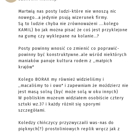
Martwią nas posty ludzi-które nie wnoszą nic
nowego...a jedynie psują wizerunek firmy.
Są to ludzie chyba nie zrównoważeni ....kolego
KAMIL) bo jak można pisać że coś jest przyklejone
na gumę czy wyklepane na kolanie...?
Posty powinny wnosić co zmienić co poprawić-
powinny być konstruktywne..ale wśród niektórych
maniaków panuje kultura rodem z ,,małpich
krajów"
Kolego BORAX my również widzieliśmy i
,,macaliśmy to i owo" i zapewniam że moździerz nie
jest masą solną (być może solą w oku innych)
W pobliskim muzeum widziałem osobiście cztery
sztuki wz.37 i każdy różnił się sporymi
szczegółami.
Koledzy chińczycy przyzwyczaili was-nas do
pięknych(?) prostoliniowych replik wręcz jak z