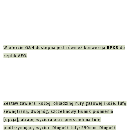
W ofercie G&H dostepna jest również konwersja
RPKS
do
replik AEG.
Zestaw zawiera: kolbę, okładzinę rury gazowej i łoże, lufę
zewnętrzną, dwójnóg, szczelinowy tłumik płomienia
[opcja], atrapę wyciora oraz pierścień na lufę
podtrzymujący wycior. Długość lufy: 590mm. Długość