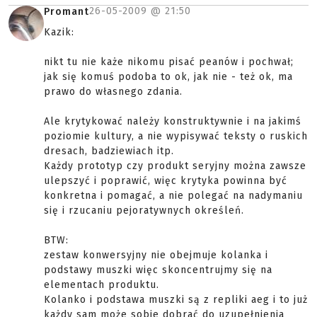
26-05-2009 @
21:50
Promant
Kazik:
nikt tu nie każe nikomu pisać peanów i pochwał;
jak się komuś podoba to ok, jak nie - też ok, ma
prawo do własnego zdania.
Ale krytykować należy konstruktywnie i na jakimś
poziomie kultury, a nie wypisywać teksty o ruskich
dresach, badziewiach itp.
Każdy prototyp czy produkt seryjny można zawsze
ulepszyć i poprawić, więc krytyka powinna być
konkretna i pomagać, a nie polegać na nadymaniu
się i rzucaniu pejoratywnych określeń.
BTW:
zestaw konwersyjny nie obejmuje kolanka i
podstawy muszki więc skoncentrujmy się na
elementach produktu.
Kolanko i podstawa muszki są z repliki aeg i to już
każdy sam może sobie dobrać do uzupełnienia