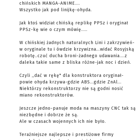
chińskich MANGA-ANIME....
Wszystko jak pod linijkę-ohyda.
Jak ktoś widział chińską replikę PPSz i oryginał
PPSz-kę wie o czym mówię.....
W chińskiej żadnych naturalnych Lini i zakrzywień-
w oryginale tu i ówdzie krzywizna...widać Rosyjską
robotę..czuć ducha broni-żadnego udawania....z
daleka takie same z bliska różne-jak noc i dzień.
Czyli ,,dać w rękę" dla konstruktora oryginał-
powie ohyda krzywa-gdzie ABS...gdzie ZnAl...
Niektórzy rekonstruktorzy nie są godni nosić
miano rekonstruktorów.
Jeszcze jedno-panuje moda na maszyny CNC tak są
niezbędne i dobrze że są.
Ale w czasach wojennych ich nie było.
Teraźniejsze najlepsze i prestiżowe firmy