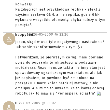
konwersji.
Na zdjęciach jest przykładowa replika - efekt z
użyciem zestawu G&H, a nie replika, gdzie G&H
wykonało wszystkie elementy, chyba należy o tym
pamiętać.
26-05-2009 @
22:26
happy666
Jezuu, skąd w was tyle negatywnego nastawienia?
Tak sobie skonfrotnowałem z tym: $3
I stwierdzam, że pierwszym co wg. mnie powinno
pojść do poprawki to wklęsłości w podstawie
moździerza. Rozumiem, że taki a nie inny stan jest
spowodowany ograniczonym warsztatem, ale jak
już napisałem, to powinno być zmienione na
początku. I może kolor bardziej matowy, a nie
emalijny. Ale mimo to uważam, że to kawał dobrej
roboty. Jak to mawiają "Per aspera, ad astra"
27-05-2009 @
01:02
Pik