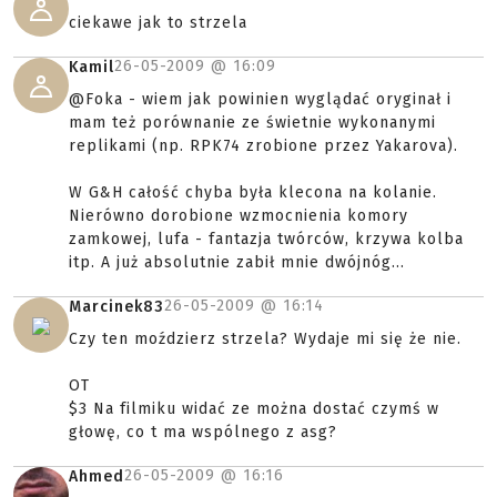
ciekawe jak to strzela
26-05-2009 @
16:09
Kamil
@Foka - wiem jak powinien wyglądać oryginał i
mam też porównanie ze świetnie wykonanymi
replikami (np. RPK74 zrobione przez Yakarova).
W G&H całość chyba była klecona na kolanie.
Nierówno dorobione wzmocnienia komory
zamkowej, lufa - fantazja twórców, krzywa kolba
itp. A już absolutnie zabił mnie dwójnóg...
26-05-2009 @
16:14
Marcinek83
Czy ten moździerz strzela? Wydaje mi się że nie.
OT
$3 Na filmiku widać ze można dostać czymś w
głowę, co t ma wspólnego z asg?
26-05-2009 @
16:16
Ahmed