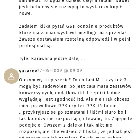
shitmetal. To będzie działać całymi latami. Nawet
jeśli bebechy się rozsypią to wystarczy kupić
nowe.
Zadałem kilka pytań G&H odnośnie produktów,
które ma zamiar wystawić niedługo na sprzedaż.
Zawsze dostawałem rzetelną odpowiedź i w pełni
profesjonalną.
Tyle. Karawana jedzie dalej ...
27-05-2009 @
09:09
yakarov
O czym wy tu piszecie? To co fani M, L czy też G
mogą być zadowoleni bo jest cała masa zestawów
konwersyjnych, dodatków itd. I repliki ładnie
wyglądają. Jest zgodność itd. Ale nie ! Jak chcesz
mieć prawidłowe RPK czy też RPK-74 to nie
...przykryjesz se go szmatami i liśćmi siuro bo i
tak koledzy nie rozpoznają, olewamy to. Zajepiste
podejście. Owszem z daleka i tak nikt nie
rozpozna, ale che widzieć z bliska , że jednak jest