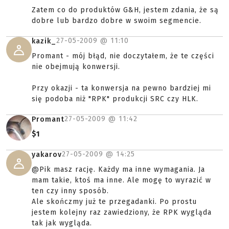
Zatem co do produktów G&H, jestem zdania, że są
dobre lub bardzo dobre w swoim segmencie.
27-05-2009 @
11:10
kazik_
Promant - mój błąd, nie doczytałem, że te części
nie obejmują konwersji.
Przy okazji - ta konwersja na pewno bardziej mi
się podoba niż "RPK" produkcji SRC czy HLK.
27-05-2009 @
11:42
Promant
$1
27-05-2009 @
14:25
yakarov
@Pik masz rację. Każdy ma inne wymagania. Ja
mam takie, ktoś ma inne. Ale mogę to wyrazić w
ten czy inny sposób.
Ale skończmy już te przegadanki. Po prostu
jestem kolejny raz zawiedziony, że RPK wygląda
tak jak wygląda.