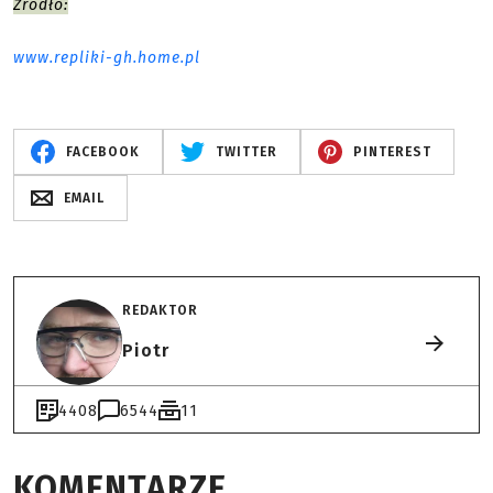
Źródło:
www.repliki-gh.home.pl
FACEBOOK
TWITTER
PINTEREST
EMAIL
REDAKTOR
Piotr
4408
6544
11
KOMENTARZE