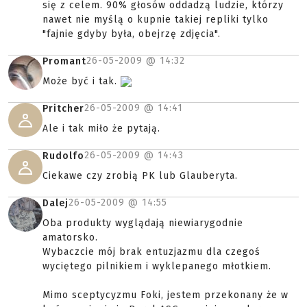
się z celem. 90% głosów oddadzą ludzie, którzy
nawet nie myślą o kupnie takiej repliki tylko
"fajnie gdyby była, obejrzę zdjęcia".
26-05-2009 @
14:32
Promant
Może być i tak.
26-05-2009 @
14:41
Pritcher
Ale i tak miło że pytają.
26-05-2009 @
14:43
Rudolfo
Ciekawe czy zrobią PK lub Glauberyta.
26-05-2009 @
14:55
Dalej
Oba produkty wyglądają niewiarygodnie
amatorsko.
Wybaczcie mój brak entuzjazmu dla czegoś
wyciętego pilnikiem i wyklepanego młotkiem.
Mimo sceptycyzmu Foki, jestem przekonany że w