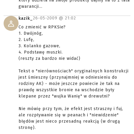
który udziela na swoje produkty dajmy na to 2 lata
gwarancji...
26-05-2009 @
21:02
kazik_
Co zmienić w RPKSie?
1. Dwójnóg,
2. Lufę,
3. Kolanko gazowe,
4. Podstawę muszki.
(reszty za bardzo nie widać)
Tekst o "nierównościach" oryginalnych konstrukcji
jest śmieszny (przynajmniej w odniesieniu do
rodziny AK) - może jeszcze powiecie że tak na
prawdę wszystkie bronie na wschodzie były
klepane przez "wujka Wanię" w drewutni?
Nie mówię przy tym, że efekt jest straszny i fuj,
ale rozpływanie się w peanach i "niewidzenie"
błędów jest nieco przesadną reakcją (w drugą
stronę).