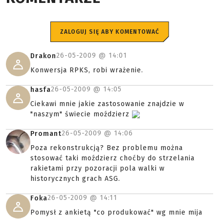
ZALOGUJ SIĘ ABY KOMENTOWAĆ
26-05-2009 @
14:01
Drakon
Konwersja RPKS, robi wrażenie.
26-05-2009 @
14:05
hasfa
Ciekawi mnie jakie zastosowanie znajdzie w
"naszym" świecie moździerz
26-05-2009 @
14:06
Promant
Poza rekonstrukcją? Bez problemu można
stosować taki moździerz choćby do strzelania
rakietami przy pozoracji pola walki w
historycznych grach ASG.
26-05-2009 @
14:11
Foka
Pomysł z ankietą "co produkować" wg mnie mija