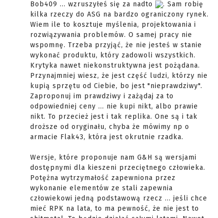
Bob409 ... wzruszyłeś się za nadto
. Sam robię
kilka rzeczy do ASG na bardzo ograniczony rynek.
Wiem ile to kosztuje myślenia, projektowania i
rozwiązywania problemów. O samej pracy nie
wspomnę. Trzeba przyjąć, że nie jesteś w stanie
wykonać produktu, który zadowoli wszystkich.
Krytyka nawet niekonstruktywna jest pożądana.
Przynajmniej wiesz, że jest część ludzi, którzy nie
kupią sprzętu od Ciebie, bo jest "nieprawdziwy".
Zaproponuj im prawdziwy i zażądaj za to
odpowiedniej ceny ... nie kupi nikt, albo prawie
nikt. To przecież jest i tak replika. One są i tak
droższe od oryginału, chyba że mówimy np o
armacie Flak43, która jest okrutnie rzadka.
Wersje, które proponuje nam G&H są wersjami
dostępnymi dla kieszeni przeciętnego człowieka.
Potężna wytrzymałość zapewniona przez
wykonanie elementów ze stali zapewnia
człowiekowi jedną podstawową rzecz ... jeśli chce
mieć RPK na lata, to ma pewność, że nie jest to