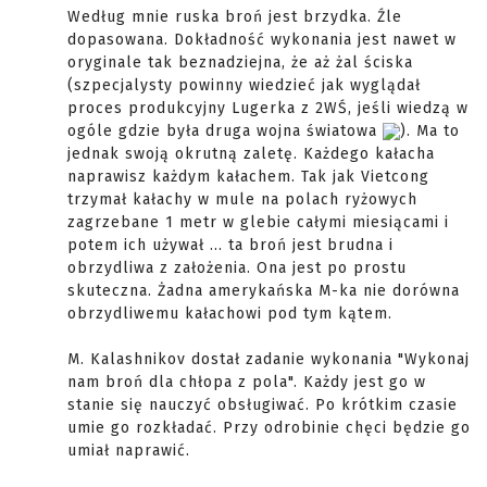
Według mnie ruska broń jest brzydka. Źle
dopasowana. Dokładność wykonania jest nawet w
oryginale tak beznadziejna, że aż żal ściska
(szpecjalysty powinny wiedzieć jak wyglądał
proces produkcyjny Lugerka z 2WŚ, jeśli wiedzą w
ogóle gdzie była druga wojna światowa
). Ma to
jednak swoją okrutną zaletę. Każdego kałacha
naprawisz każdym kałachem. Tak jak Vietcong
trzymał kałachy w mule na polach ryżowych
zagrzebane 1 metr w glebie całymi miesiącami i
potem ich używał ... ta broń jest brudna i
obrzydliwa z założenia. Ona jest po prostu
skuteczna. Żadna amerykańska M-ka nie dorówna
obrzydliwemu kałachowi pod tym kątem.
M. Kalashnikov dostał zadanie wykonania "Wykonaj
nam broń dla chłopa z pola". Każdy jest go w
stanie się nauczyć obsługiwać. Po krótkim czasie
umie go rozkładać. Przy odrobinie chęci będzie go
umiał naprawić.