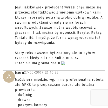
Jeśli jakikolwiek producent wyrazi chęć może się
przecież skontaktować z wieloma użytkownikami,
którzy naprawdę potrafią zrobić dobrą replikę. A
swoimi produktami chwalą się na forach
airsoftowych. Zawsze można współpracować z
graczami. I tak można by wypuścić Beryle, Reksy,
Tantale itd. I myślę, że forma wynagrodzenia też
byłaby do rozwiązania.
Stary reks owszem był znalowy ale to było w
czasach kiedy nikt nie śnił o RPK-74.
Teraz nie ma grama znalu
27-05-2009 @
16:28
Morn
Moździerz miodzio, wg. mnie profesjonalna robota,
ale RPKS to przepraszam bardzo ale totalna
prowizorka.
- dwójnóg
- drewna
- pokrywa komory