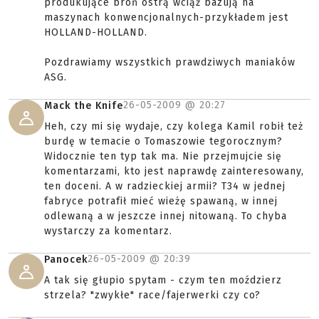
produkujące broń ostrą wciąż bazują na
maszynach konwencjonalnych-przykładem jest
HOLLAND-HOLLAND.
Pozdrawiamy wszystkich prawdziwych maniaków
ASG.
26-05-2009 @
20:27
Mack the Knife
Heh, czy mi się wydaje, czy kolega Kamil robił też
burdę w temacie o Tomaszowie tegorocznym?
Widocznie ten typ tak ma. Nie przejmujcie się
komentarzami, kto jest naprawdę zainteresowany,
ten doceni. A w radzieckiej armii? T34 w jednej
fabryce potrafił mieć wieżę spawaną, w innej
odlewaną a w jeszcze innej nitowaną. To chyba
wystarczy za komentarz.
26-05-2009 @
20:39
Panocek
A tak się głupio spytam - czym ten moździerz
strzela? "zwykłe" race/fajerwerki czy co?