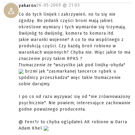
26-05-2009 @
21:03
yakarov
Co do tych linijek i zakrzywień, no tu się nie
zgodzę. Bo jedank części broni mają jakieś
określone wymiary i tych wymiarów się trzymają.
Dwójnóg to dwójnóg, komora to komora itd.
Jakie warunki wojenne? A co to ma wspólnego z
produkcją części. Czy każdą broń robiono w
warunkach wojennych? Chyba nie. Więc jakie to ma
znaczenie przy takim RPKS ?
Tłumaczenie że "wszystko jak pod linijkę-ohyda"
brzmi jak "zasmarkanej tancerce rąbek u
spódnicy przeszkadza" więc takie tłumaczenie
sobie darujmy.
I po co od razu wyzywać się od "nie zrównoważony
psychicznie". Nie powiem, interesujące zachowanie
godne poważnego producenta.
@ Fenr1r to chyba oglądałeś AK robione w Darra
Adam Khel