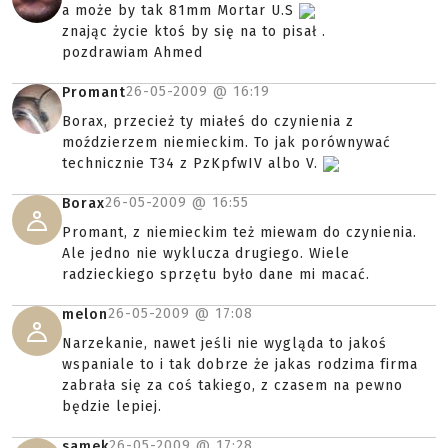
a może by tak 81mm Mortar U.S
znając życie ktoś by się na to pisał .
pozdrawiam Ahmed
26-05-2009 @
16:19
Promant
Borax, przecież ty miałeś do czynienia z
moździerzem niemieckim. To jak porównywać
technicznie T34 z PzKpfwIV albo V.
26-05-2009 @
16:55
Borax
Promant, z niemieckim też miewam do czynienia.
Ale jedno nie wyklucza drugiego. Wiele
radzieckiego sprzętu było dane mi macać.
26-05-2009 @
17:08
melon
Narzekanie, nawet jeśli nie wygląda to jakoś
wspaniale to i tak dobrze że jakas rodzima firma
zabrała się za coś takiego, z czasem na pewno
będzie lepiej.
26-05-2009 @
17:28
samek