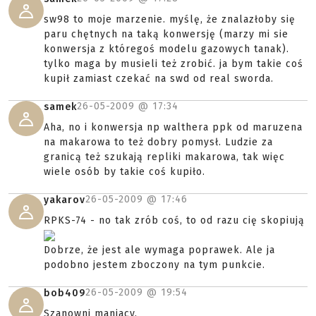
sw98 to moje marzenie. myślę, że znalazłoby się
paru chętnych na taką konwersję (marzy mi sie
konwersja z któregoś modelu gazowych tanak).
tylko maga by musieli też zrobić. ja bym takie coś
kupił zamiast czekać na swd od real sworda.
26-05-2009 @
17:34
samek
Aha, no i konwersja np walthera ppk od maruzena
na makarowa to też dobry pomysł. Ludzie za
granicą też szukają repliki makarowa, tak więc
wiele osób by takie coś kupiło.
26-05-2009 @
17:46
yakarov
RPKS-74 - no tak zrób coś, to od razu cię skopiują
Dobrze, że jest ale wymaga poprawek. Ale ja
podobno jestem zboczony na tym punkcie.
26-05-2009 @
19:54
bob409
Szanowni maniacy.