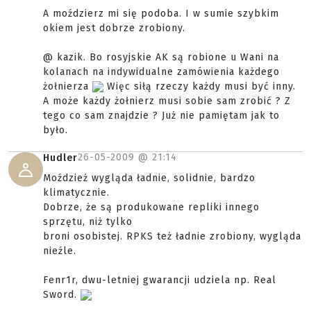
A moździerz mi się podoba. I w sumie szybkim
okiem jest dobrze zrobiony.
@ kazik. Bo rosyjskie AK są robione u Wani na
kolanach na indywidualne zamówienia każdego
żołnierza
Więc siłą rzeczy każdy musi być inny.
A może każdy żołnierz musi sobie sam zrobić ? Z
tego co sam znajdzie ? Już nie pamiętam jak to
było.
26-05-2009 @
21:14
Hudler
Moździeż wygląda ładnie, solidnie, bardzo
klimatycznie.
Dobrze, że są produkowane repliki innego
sprzętu, niż tylko
broni osobistej. RPKS też ładnie zrobiony, wygląda
nieźle.
Fenr1r, dwu-letniej gwarancji udziela np. Real
Sword.