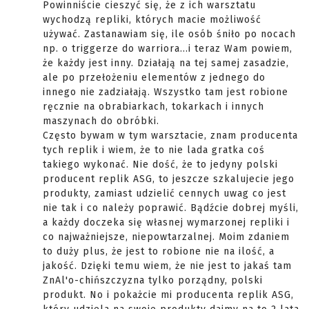
Powinniście cieszyć się, że z ich warsztatu
wychodzą repliki, których macie możliwość
używać. Zastanawiam się, ile osób śniło po nocach
np. o triggerze do warriora...i teraz Wam powiem,
że każdy jest inny. Działają na tej samej zasadzie,
ale po przełożeniu elementów z jednego do
innego nie zadziałają. Wszystko tam jest robione
ręcznie na obrabiarkach, tokarkach i innych
maszynach do obróbki.
Często bywam w tym warsztacie, znam producenta
tych replik i wiem, że to nie lada gratka coś
takiego wykonać. Nie dość, że to jedyny polski
producent replik ASG, to jeszcze szkalujecie jego
produkty, zamiast udzielić cennych uwag co jest
nie tak i co należy poprawić. Bądźcie dobrej myśli,
a każdy doczeka się własnej wymarzonej repliki i
co najważniejsze, niepowtarzalnej. Moim zdaniem
to duży plus, że jest to robione nie na ilość, a
jakość. Dzięki temu wiem, że nie jest to jakaś tam
ZnAl'o-chińszczyzna tylko porządny, polski
produkt. No i pokażcie mi producenta replik ASG,