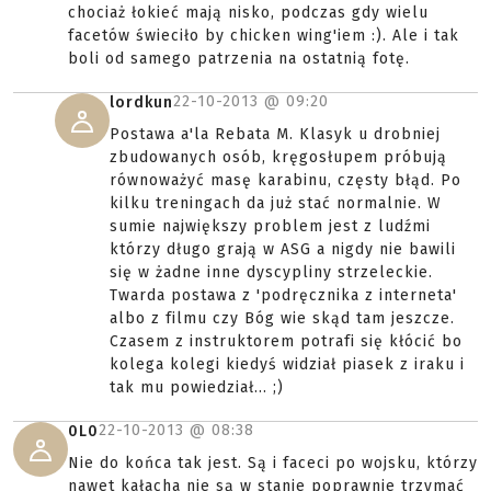
chociaż łokieć mają nisko, podczas gdy wielu
facetów świeciło by chicken wing'iem :). Ale i tak
boli od samego patrzenia na ostatnią fotę.
22-10-2013 @
09:20
lordkun
Postawa a'la Rebata M. Klasyk u drobniej
zbudowanych osób, kręgosłupem próbują
równoważyć masę karabinu, częsty błąd. Po
kilku treningach da już stać normalnie. W
sumie największy problem jest z ludźmi
którzy długo grają w ASG a nigdy nie bawili
się w żadne inne dyscypliny strzeleckie.
Twarda postawa z 'podręcznika z interneta'
albo z filmu czy Bóg wie skąd tam jeszcze.
Czasem z instruktorem potrafi się kłócić bo
kolega kolegi kiedyś widział piasek z iraku i
tak mu powiedział... ;)
22-10-2013 @
08:38
0L0
Nie do końca tak jest. Są i faceci po wojsku, którzy
nawet kałacha nie są w stanie poprawnie trzymać