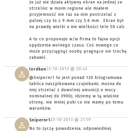
że już nie działa aktywny ekran na jednej ze
strzelnic w moim regione ale miałem
przyjemność nie raz na nim postrzelać z
palnej czy to z 9 mm czy 5.6 mm . Ekran był
na prawdę wielki a nie wielkości tele 50 cali.
A to co proponuje w/w firma to fajna opcji
spędzenia wolnego czasu. Coś nowego co
może przyciągnąć osoby pragnące sie trochę
zabawić.
23-10-2013 @
20:43
lordkun
@Snipernr1 to jest ponad 120 kilogramowa
tablica naszpikowana czujnikami, można do
niej strzelać z dowolnej amunicji o mocy
nominalnej do 3900J, idziemy w tą właśnie
stronę, nie mniej puki co nie mamy po temu
warunków.
23-10-2013 @
21:19
Snipernr1
No to życzę powodzenia, odpowiedniej