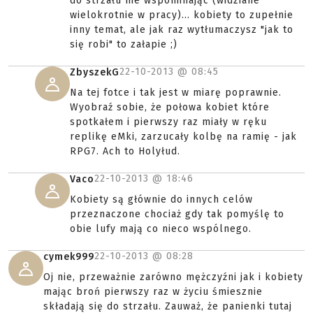
do strzału nie wspominając (widziane
wielokrotnie w pracy)... kobiety to zupełnie
inny temat, ale jak raz wytłumaczysz "jak to
się robi" to załapie ;)
22-10-2013 @
08:45
ZbyszekG
Na tej fotce i tak jest w miarę poprawnie.
Wyobraź sobie, że połowa kobiet które
spotkałem i pierwszy raz miały w ręku
replikę eMki, zarzucały kolbę na ramię - jak
RPG7. Ach to Holyłud.
22-10-2013 @
18:46
Vaco
Kobiety są głównie do innych celów
przeznaczone chociaż gdy tak pomyślę to
obie lufy mają co nieco wspólnego.
22-10-2013 @
08:28
cymek999
Oj nie, przeważnie zarówno mężczyźni jak i kobiety
mając broń pierwszy raz w życiu śmiesznie
składają się do strzału. Zauważ, że panienki tutaj