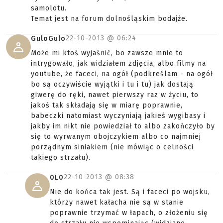
samolotu.
Temat jest na forum dolnośląskim bodajże.
22-10-2013 @
06:24
GuloGulo
Może mi ktoś wyjaśnić, bo zawsze mnie to
intrygowało, jak widziałem zdjęcia, albo filmy na
youtube, że faceci, na ogół (podkreślam - na ogół
bo są oczywiście wyjątki i tu i tu) jak dostają
giwerę do ręki, nawet pierwszy raz w życiu, to
jakoś tak składają się w miarę poprawnie,
babeczki natomiast wyczyniają jakieś wygibasy i
jakby im nikt nie powiedział to albo zakończyło by
się to wyrwanym obojczykiem albo co najmniej
porządnym siniakiem (nie mówiąc o celności
takiego strzału).
22-10-2013 @
08:38
0L0
Nie do końca tak jest. Są i faceci po wojsku,
którzy nawet kałacha nie są w stanie
poprawnie trzymać w łapach, o złożeniu się