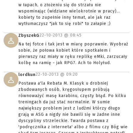
w łapach, o złożeniu się do strzału nie
wspominając (widziane wielokrotnie w pracy)...
kobiety to zupełnie inny temat, ale jak raz
wytłumaczysz "jak to się robi" to załapie ;)
22-10-2013 @
08:45
ZbyszekG
Na tej fotce i tak jest w miarę poprawnie. Wyobraź
sobie, że połowa kobiet które spotkałem i
pierwszy raz miały w ręku replikę eMki, zarzucały
kolbę na ramię - jak RPG7. Ach to Holyłud.
22-10-2013 @
09:20
lordkun
Postawa a'la Rebata M. Klasyk u drobniej
zbudowanych osób, kręgosłupem próbują
równoważyć masę karabinu, częsty błąd. Po kilku
treningach da już stać normalnie. W sumie
największy problem jest z ludźmi którzy długo
grają w ASG a nigdy nie bawili się w żadne inne
dyscypliny strzeleckie. Twarda postawa z
'podręcznika z interneta' albo z filmu czy Bóg wie