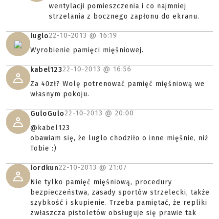
wentylacji pomieszczenia i co najmniej
strzelania z bocznego zapłonu do ekranu.
22-10-2013 @
16:19
luglo
Wyrobienie pamięci mięśniowej.
22-10-2013 @
16:56
kabel123
Za 40zł? Wolę potrenować pamięć mięśniową we
własnym pokoju.
22-10-2013 @
20:00
GuloGulo
@kabel123
obawiam się, że luglo chodziło o inne mięśnie, niż
Tobie :)
22-10-2013 @
21:07
lordkun
Nie tylko pamięć mięśniową, procedury
bezpieczeństwa, zasady sportów strzelecki, także
szybkość i skupienie. Trzeba pamiętać, że repliki
zwłaszcza pistoletów obsługuje się prawie tak