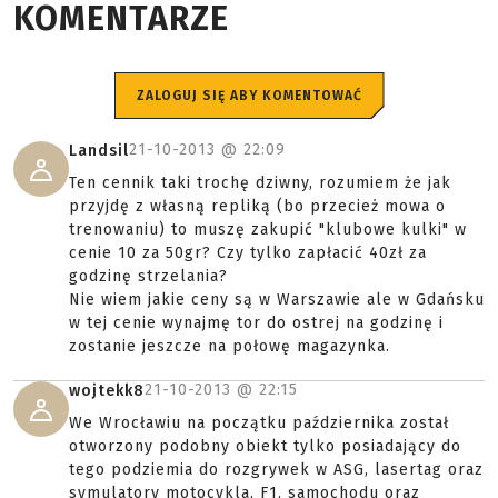
KOMENTARZE
ZALOGUJ SIĘ ABY KOMENTOWAĆ
21-10-2013 @
22:09
Landsil
Ten cennik taki trochę dziwny, rozumiem że jak
przyjdę z własną repliką (bo przecież mowa o
trenowaniu) to muszę zakupić "klubowe kulki" w
cenie 10 za 50gr? Czy tylko zapłacić 40zł za
godzinę strzelania?
Nie wiem jakie ceny są w Warszawie ale w Gdańsku
w tej cenie wynajmę tor do ostrej na godzinę i
zostanie jeszcze na połowę magazynka.
21-10-2013 @
22:15
wojtekk8
We Wrocławiu na początku października został
otworzony podobny obiekt tylko posiadający do
tego podziemia do rozgrywek w ASG, lasertag oraz
symulatory motocykla, F1, samochodu oraz