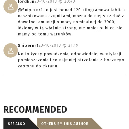
23-10-2013 @
20:43
lordkun
@Snipernr1 to jest ponad 120 kilogramowa tablica
naszpikowana czujnikami, można do niej strzelać z
dowolnej amunicji o mocy nominalnej do 3900J,
idziemy w tą właśnie stronę, nie mniej puki co nie
mamy po temu warunków.
23-10-2013 @
21:19
Snipernr1
No to życzę powodzenia, odpowiedniej wentylacji
pomieszczenia i co najmniej strzelania z bocznego
zapłonu do ekranu.
RECOMMENDED
SEE ALSO
OTHERS BY THIS AUTHOR