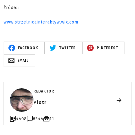
Źródło:
www.strzelnicainteraktyw.wix.com
FACEBOOK
TWITTER
PINTEREST
EMAIL
REDAKTOR
Piotr
4408
6544
11