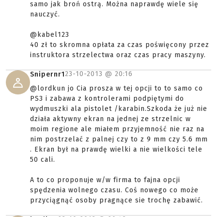
samo jak broń ostrą. Można naprawdę wiele się
nauczyć.
@kabel123
40 zł to skromna opłata za czas poświęcony przez
instruktora strzelectwa oraz czas pracy maszyny.
23-10-2013 @
20:16
Snipernr1
@lordkun jo Cia prosza w tej opcji to to samo co
PS3 i zabawa z kontrolerami podpiętymi do
wydmuszki ala pistolet /karabin.Szkoda że już nie
działa aktywny ekran na jednej ze strzelnic w
moim regione ale miałem przyjemność nie raz na
nim postrzelać z palnej czy to z 9 mm czy 5.6 mm
. Ekran był na prawdę wielki a nie wielkości tele
50 cali.
A to co proponuje w/w firma to fajna opcji
spędzenia wolnego czasu. Coś nowego co może
przyciągnąć osoby pragnące sie trochę zabawić.