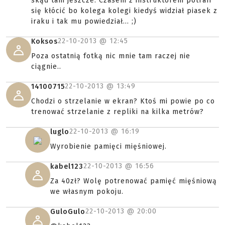
skąd tam jeszcze. Czasem z instruktorem potrafi
się kłócić bo kolega kolegi kiedyś widział piasek z
iraku i tak mu powiedział... ;)
22-10-2013 @
12:45
Koksos
Poza ostatnią fotką nic mnie tam raczej nie
ciągnie..
22-10-2013 @
13:49
14100715
Chodzi o strzelanie w ekran? Ktoś mi powie po co
trenować strzelanie z repliki na kilka metrów?
22-10-2013 @
16:19
luglo
Wyrobienie pamięci mięśniowej.
22-10-2013 @
16:56
kabel123
Za 40zł? Wolę potrenować pamięć mięśniową
we własnym pokoju.
22-10-2013 @
20:00
GuloGulo