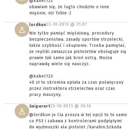
@kabel123
obawiam się, że luglo chodziło o inne
mięśnie, niż Tobie :)
22-10-2013 @
21:07
lordkun
Nie tylko pamięć mięśniową, procedury
bezpieczeństwa, zasady sportów strzelecki,
także szybkość i skupienie. Trzeba pamiętać,
że repliki zwłaszcza pistoletów obsługuje się
prawie tak samo jak broń ostrą. Można
naprawdę wiele się nauczyć.
@kabel123
40 zł to skromna opłata za czas poświęcony
przez instruktora strzelectwa oraz czas
pracy maszyny.
23-10-2013 @
20:16
Snipernr1
@lordkun jo Cia prosza w tej opcji to to samo
co PS3 i zabawa z kontrolerami podpiętymi
do wydmuszki ala pistolet /karabin.Szkoda