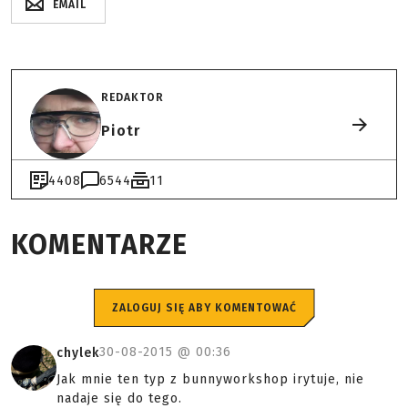
EMAIL
REDAKTOR
Piotr
4408
6544
11
KOMENTARZE
ZALOGUJ SIĘ ABY KOMENTOWAĆ
30-08-2015 @
00:36
chylek
Jak mnie ten typ z bunnyworkshop irytuje, nie
nadaje się do tego.