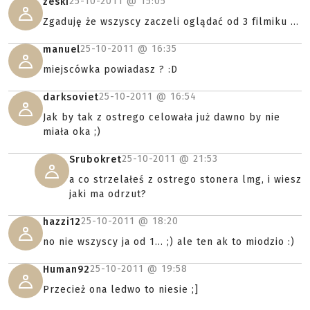
25-10-2011 @
15:05
zeski
Zgaduję że wszyscy zaczeli oglądać od 3 filmiku ...
25-10-2011 @
16:35
manuel
miejscówka powiadasz ? :D
25-10-2011 @
16:54
darksoviet
Jak by tak z ostrego celowała już dawno by nie
miała oka ;)
25-10-2011 @
21:53
Srubokret
a co strzelałeś z ostrego stonera lmg, i wiesz
jaki ma odrzut?
25-10-2011 @
18:20
hazzi12
no nie wszyscy ja od 1... ;) ale ten ak to miodzio :)
25-10-2011 @
19:58
Human92
Przecież ona ledwo to niesie ;]