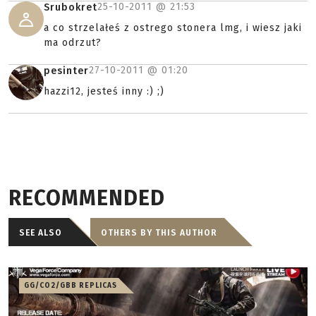
25-10-2011 @
21:53
Srubokret
a co strzelałeś z ostrego stonera lmg, i wiesz jaki
ma odrzut?
27-10-2011 @
01:20
pesinter
hazzi12, jesteś inny :) ;)
RECOMMENDED
SEE ALSO
OTHERS BY THIS AUTHOR
GG/CO2/GBB REPLICAS