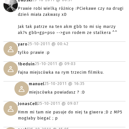
babski
Prawie robi wielką różnicę :PCiekawe czy na drugi
dzień miała zakwasy xD
Jak tak patrze na ten akm gbb to mi się marzy
ak74 gbb+gp+pso -->gun rodem ze stalkera ^^
25-10-2011 @
00:42
yaro
tylko prawie :p
25-10-2011 @
09:03
1beduin
Fajna miejscówka na rym trzecim filmiku.
25-10-2011 @
16:35
manuel
miejscówka powiadasz ? :D
25-10-2011 @
09:07
JonasCell
Hmm mi tam nie pasuje do niej ta giwera ;D z MP5
mogłaby biegać ; p