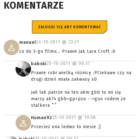
KOMENTARZE
ZALOGUJ SIĘ ABY KOMENTOWAĆ
24-10-2011 @
23:21
manuel
co do 3-go filmu... Prawie jak Lara Croft :D
25-10-2011 @
00:37
babski
Prawie robi wielką różnicę :PCiekawe czy na
drugi dzień miała zakwasy xD
Jak tak patrze na ten akm gbb to mi się
marzy ak74 gbb+gp+pso -->gun rodem ze
stalkera ^^
25-10-2011 @
19:58
Human92
Przecież ona ledwo to niesie ;]
25-10-2011 @
00:37