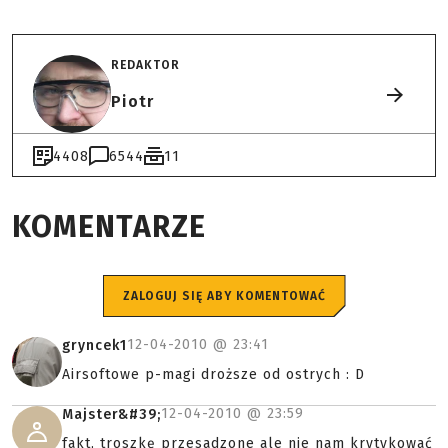
REDAKTOR
Piotr
4408
6544
11
KOMENTARZE
ZALOGUJ SIĘ ABY KOMENTOWAĆ
12-04-2010 @
23:41
gryncek1
Airsoftowe p-magi droższe od ostrych : D
12-04-2010 @
23:59
Majster&#39;
fakt, troszkę przesadzone ale nie nam krytykować