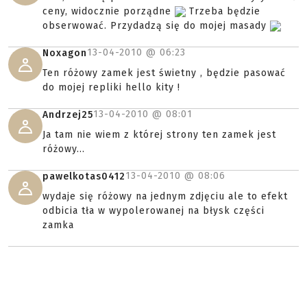
ceny, widocznie porządne
Trzeba będzie
obserwować. Przydadzą się do mojej masady
13-04-2010 @
06:23
Noxagon
Ten różowy zamek jest świetny , będzie pasować
do mojej repliki hello kity !
13-04-2010 @
08:01
Andrzej25
Ja tam nie wiem z której strony ten zamek jest
różowy...
13-04-2010 @
08:06
pawelkotas0412
wydaje się różowy na jednym zdjęciu ale to efekt
odbicia tła w wypolerowanej na błysk części
zamka