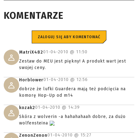
KOMENTARZE
ZALOGUJ SIĘ ABY KOMENTOWAĆ
01-04-2010 @
11:50
MatriX482
Zestaw do MEU jest piękny! A produkt wart jest
swojej ceny.
01-04-2010 @
12:56
Horblower
dobrze że lufki Guardera mają też podcięcia na
komorę Hop-Up od m14
01-04-2010 @
14:39
kozak2
Skóra z wolverin -a hahahahaah dobre, za dużo
wolfensteina
01-04-2010 @
15:27
ZenonZenon