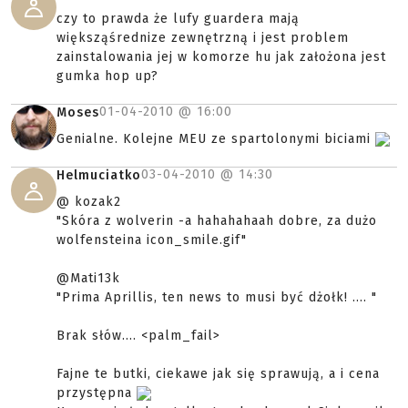
czy to prawda że lufy guardera mają
większąśrednize zewnętrzną i jest problem
zainstalowania jej w komorze hu jak założona jest
gumka hop up?
01-04-2010 @
16:00
Moses
Genialne. Kolejne MEU ze spartolonymi biciami
03-04-2010 @
14:30
Helmuciatko
@ kozak2
"Skóra z wolverin -a hahahahaah dobre, za dużo
wolfensteina icon_smile.gif"
@Mati13k
"Prima Aprillis, ten news to musi być dżołk! .... "
Brak słów.... <palm_fail>
Fajne te butki, ciekawe jak się sprawują, a i cena
przystępna