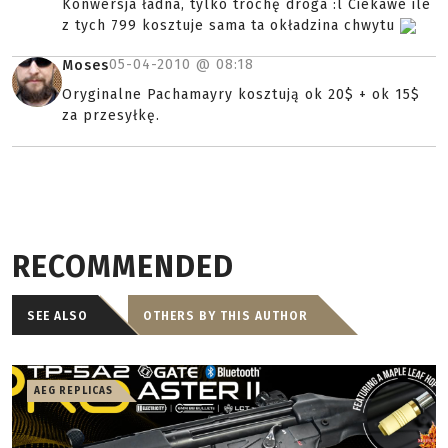
Konwersja ładna, tylko trochę droga :l Ciekawe ile
z tych 799 kosztuje sama ta okładzina chwytu
05-04-2010 @
08:18
Moses
Oryginalne Pachamayry kosztują ok 20$ + ok 15$
za przesyłkę.
RECOMMENDED
SEE ALSO
OTHERS BY THIS AUTHOR
AEG REPLICAS