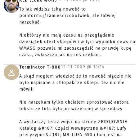
RED (Lone Wolf)
To jak widzisz taką nowość to
poinformuj/zamieść/cokolwiek, ale łatwiej
narzekać.
Niektórzy nie mają czasu na przeglądanie
dziesiątek ofert sklepów i w tym wypadku news na
WMASG pozwala mi zaoszczędzić na prawdę kupę
czasu, zwłaszcza jak na coś czekam.
12-11-2009 @
15:24
Terminator T-800
A skąd mogłem wiedzieć że to nowość nigdzie nie
było napisane a chłopaki ze sklepu też nic nie
mówili
Nie narzekam tylko chciałem sprostować autora
tekstu że lufa była już wcześniej w sprzedaży
A wystarczy teraz wejść na stronę ZBROJOWNIA
Katalog &#187; Części wewnętrzne &#187; Lufy
precyzyjne &#187; MB-LUFA-650 i tam jest na