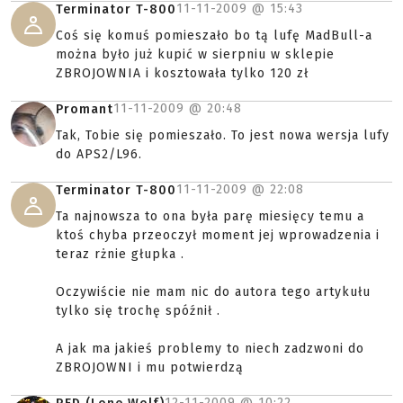
11-11-2009 @
15:43
Terminator T-800
Coś się komuś pomieszało bo tą lufę MadBull-a
można było już kupić w sierpniu w sklepie
ZBROJOWNIA i kosztowała tylko 120 zł
11-11-2009 @
20:48
Promant
Tak, Tobie się pomieszało. To jest nowa wersja lufy
do APS2/L96.
11-11-2009 @
22:08
Terminator T-800
Ta najnowsza to ona była parę miesięcy temu a
ktoś chyba przeoczył moment jej wprowadzenia i
teraz rżnie głupka .
Oczywiście nie mam nic do autora tego artykułu
tylko się trochę spóźnił .
A jak ma jakieś problemy to niech zadzwoni do
ZBROJOWNI i mu potwierdzą
12-11-2009 @
10:22