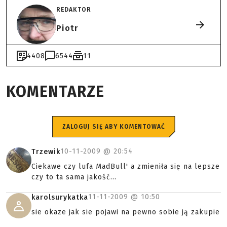
REDAKTOR
Piotr
4408
6544
11
KOMENTARZE
ZALOGUJ SIĘ ABY KOMENTOWAĆ
10-11-2009 @
20:54
Trzewik
Ciekawe czy lufa MadBull' a zmieniła się na lepsze
czy to ta sama jakość...
11-11-2009 @
10:50
karolsurykatka
sie okaze jak sie pojawi na pewno sobie ją zakupie