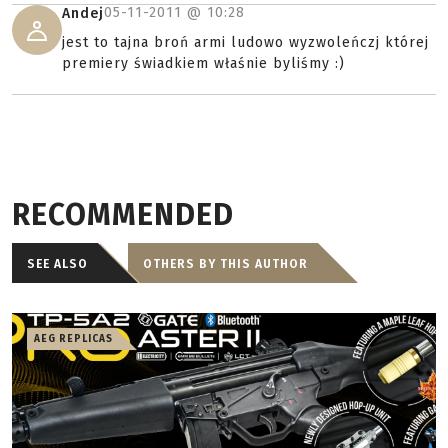
05-11-2011 @
10:28
Andej
jest to tajna broń armi ludowo wyzwoleńczj której
premiery świadkiem właśnie byliśmy :)
RECOMMENDED
SEE ALSO
OTHERS BY THIS AUTHOR
AEG REPLICAS