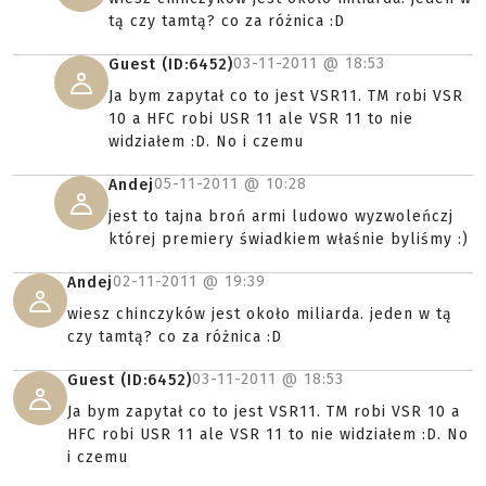
tą czy tamtą? co za różnica :D
03-11-2011 @
18:53
Guest (ID:6452)
Ja bym zapytał co to jest VSR11. TM robi VSR
10 a HFC robi USR 11 ale VSR 11 to nie
widziałem :D. No i czemu
05-11-2011 @
10:28
Andej
jest to tajna broń armi ludowo wyzwoleńczj
której premiery świadkiem właśnie byliśmy :)
02-11-2011 @
19:39
Andej
wiesz chinczyków jest około miliarda. jeden w tą
czy tamtą? co za różnica :D
03-11-2011 @
18:53
Guest (ID:6452)
Ja bym zapytał co to jest VSR11. TM robi VSR 10 a
HFC robi USR 11 ale VSR 11 to nie widziałem :D. No
i czemu