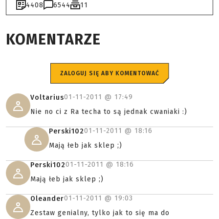
4408
6544
11
KOMENTARZE
ZALOGUJ SIĘ ABY KOMENTOWAĆ
01-11-2011 @
17:49
Voltarius
Nie no ci z Ra techa to są jednak cwaniaki :)
01-11-2011 @
18:16
Perski102
Mają łeb jak sklep ;)
01-11-2011 @
18:16
Perski102
Mają łeb jak sklep ;)
01-11-2011 @
19:03
Oleander
Zestaw genialny, tylko jak to się ma do