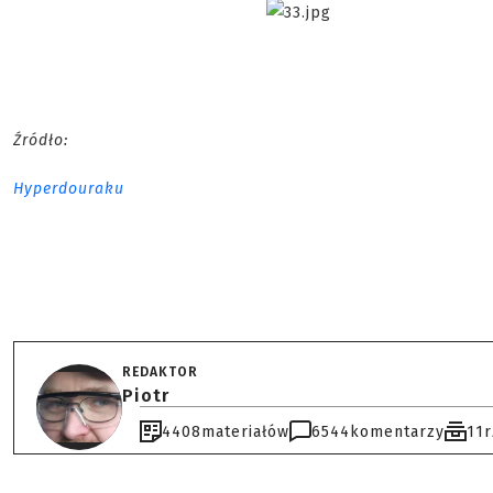
Źródło:
Hyperdouraku
REDAKTOR
Piotr
4408
materiałów
6544
komentarzy
11