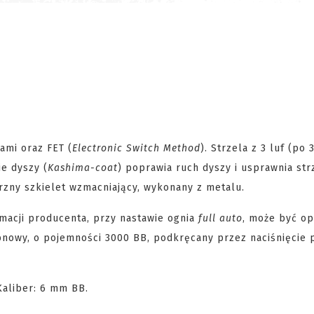
ami oraz FET (
Electronic Switch Method
). Strzela z 3 luf (po 
e dyszy (
Kashima-coat
) poprawia ruch dyszy i usprawnia str
rzny szkielet wzmacniający, wykonany z metalu.
acji producenta, przy nastawie ognia
full auto
, może być op
nowy, o pojemności 3000 BB, podkręcany przez naciśnięcie 
 Kaliber: 6 mm BB.