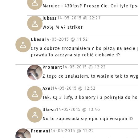
Marujec i 430fps? Proszę Cie. Oni tyle fp
14-05-2015 @
22:21
jukasz
Wolę M 47 striker.
14-05-2015 @
11:52
Ukesu
Czy a dobrze zrozumiałem ? bo piszą na necie pi
prawda to zaczyna się robić ciekawie :P
14-05-2015 @
12:22
Promant
Z tego co znalazłem, to właśnie tak to wy
14-05-2015 @
12:52
Axel
Tak. są 3 lufy, 3 komory i 3 pokrętła do h
14-05-2015 @
13:46
Ukesu
No to zapowiada się epic cqb weapon :D
14-05-2015 @
12:22
Promant