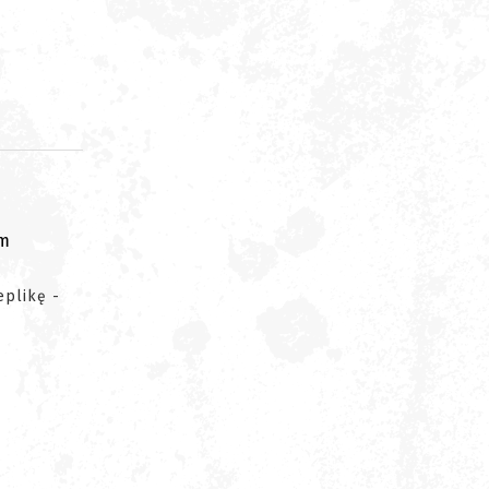
om
eplikę -