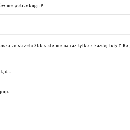
sów nie potrzebują :P
szą że strzela 3bb's ale nie na raz tylko z każdej lufy ? Bo j
gląda.
opup.