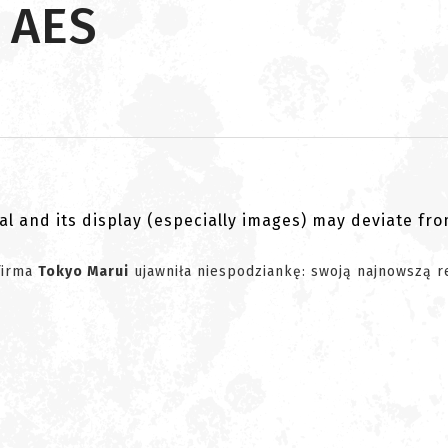
 AES
al and its display (especially images) may deviate fr
 firma
Tokyo Marui
ujawniła niespodziankę: swoją najnowszą r