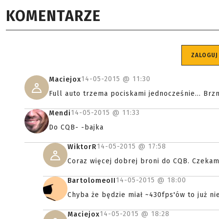
KOMENTARZE
ZALOGUJ
14-05-2015 @
11:30
Maciejox
Full auto trzema pociskami jednocześnie... Brz
14-05-2015 @
11:33
Mendi
Do CQB- -bajka
14-05-2015 @
17:58
WiktorR
Coraz więcej dobrej broni do CQB. Czekam
14-05-2015 @
18:00
BartolomeoII
Chyba że będzie miał ~430fps'ów to już ni
14-05-2015 @
18:28
Maciejox