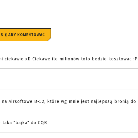
 SIĘ ABY KOMENTOWAĆ
mi ciekawie xD Ciekawe ile milionów toto bedzie kosztowac :P
 na Airsoftowe B-52, które wg mnie jest najlepszą bronią do
e taka "bajka" do CQB