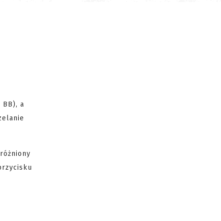
3 BB), a
zelanie
różniony
przycisku