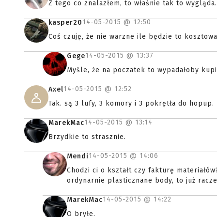
Z tego co znalazłem, to właśnie tak to wygląda.
14-05-2015 @
12:50
kasper20
Coś czuję, że nie warzne ile będzie to kosztowa
14-05-2015 @
13:37
Gege
Myśle, że na poczatek to wypadałoby kupić
14-05-2015 @
12:52
Axel
Tak. są 3 lufy, 3 komory i 3 pokrętła do hopup.
14-05-2015 @
13:14
MarekMac
Brzydkie to strasznie.
14-05-2015 @
14:06
Mendi
Chodzi ci o kształt czy fakturę materiałó
ordynarnie plasticznane body, to już racze
14-05-2015 @
14:22
MarekMac
O bryłe.