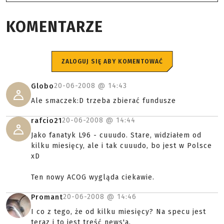
KOMENTARZE
ZALOGUJ SIĘ ABY KOMENTOWAĆ
20-06-2008 @
14:43
Globo
Ale smaczek:D trzeba zbierać fundusze
20-06-2008 @
14:44
rafcio21
Jako fanatyk L96 - cuuudo. Stare, widziałem od
kilku miesięcy, ale i tak cuuudo, bo jest w Polsce
xD
Ten nowy ACOG wygląda ciekawie.
20-06-2008 @
14:46
Promant
I co z tego, że od kilku miesięcy? Na specu jest
teraz i to jest treść news'a.