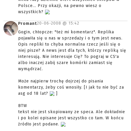
Polsce... Przy okazji, na pewno wiesz o
wszystkich?
20-06-2008 @
15:42
Promant
Gogin, chłopcze: "też mi komentarz". Replika
pojawiła się u nas w sprzedaży i o tym jest news.
Opis repliki to chyba normalna rzecz jeśli się o
niej pisze? A news jest dla tych, którzy repliką się
interesują. Nie interesuje Cię? To pograj w CS'a
albo inaczej zabij szare komórki zamiast się
wymądrzać.
Może najpierw trochę dojrzej do pisania
komentarzy, żeby coś wnosiły. [I jak tu nie być za
asg od 18 lat?
]
BTW
tekst nie jest skopiowany ze speca. Ale dokładnie
i po kolei opisane jest wszystko co tam. W końcu
źródło jest podane.