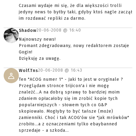
Czasami wydaje mi się, że dla większości trolli
jedyny news to byłby taki, gdyby ktoś nagle zaczął
im rozdawać repliki za darmo.
20-06-2008 @
16:40
Shadow
Najnowszy news!
Promant zdegradowany, nowy redaktorem zostaje
Gogin!
Dziękuję za uwagę.
20-06-2008 @
16:43
Wolf.Tns
Ten "ACOG numer 1" - Jaki to jest w oryginale ?
Przeglądam stronce trijicon'a i nie mogę
znaleźć...A na dobrą sprawę to bardziej moim
zdaniem opłacałoby się im zrobić kopie tych
popularniejszych - słowem tych co G&P
skopiowało. Mogłyby to być tańsze (może)
zamienniki. Choć i tak ACOG'ów sie "jak mrówków"
zrobiło...a z oznaczeniami tylko ebaybanned
sprzedaje - a szkoda...