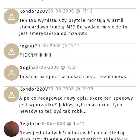
20-06-2008 @
15:12
Kondor220V
Ten L96 wymiata. Czy brytole montują w armii
standardowo lunetę M3? Bo wydaje mi sie że to
jest amerykańska od m24SWS
20-06-2008 @
15:14
regnar
PIEKNY!!!!!!!!!!!!
20-06-2008 @
15:31
Gogin
To samo na specu w opisach jest... też mi news...
20-06-2008 @
15:39
Kondor220V
A po co redagowac nowy opis, skoro ten specowy
jest wporządku? Jakbyś był redaktorem tych
newsów to też byś tak robił...
20-06-2008 @
15:41
Regdorn
News jest dla tych "nielicznych" co nie śledzą
kilka razy dziennie ofert wszystkich sklepów w