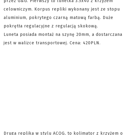
przez G&G. Pierwszy to lunetka 3.5x40 z krzyżem
celowniczym. Korpus repliki wykonany jest ze stopu
aluminium, pokrytego czarną matową farbą. Duże
pokrętła regulacyjne z regulacją skokową.
Luneta posiada montaż na szynę 20mm, a dostarczana
jest w walizce transportowej. Cena: 420PLN.
Druga replika w stylu ACOG, to kolimator z krzyżem o