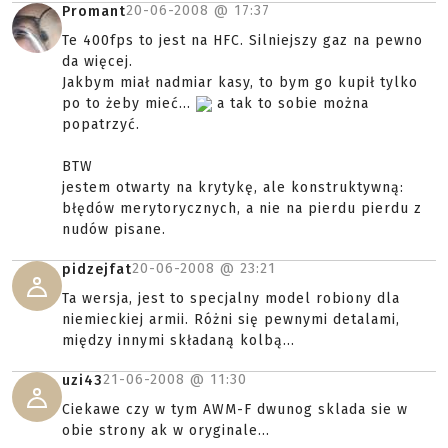
20-06-2008 @
17:37
Promant
Te 400fps to jest na HFC. Silniejszy gaz na pewno
da więcej.
Jakbym miał nadmiar kasy, to bym go kupił tylko
po to żeby mieć...
a tak to sobie można
popatrzyć.
BTW
jestem otwarty na krytykę, ale konstruktywną:
błędów merytorycznych, a nie na pierdu pierdu z
nudów pisane.
20-06-2008 @
23:21
pidzejfat
Ta wersja, jest to specjalny model robiony dla
niemieckiej armii. Różni się pewnymi detalami,
między innymi składaną kolbą...
21-06-2008 @
11:30
uzi43
Ciekawe czy w tym AWM-F dwunog sklada sie w
obie strony ak w oryginale...