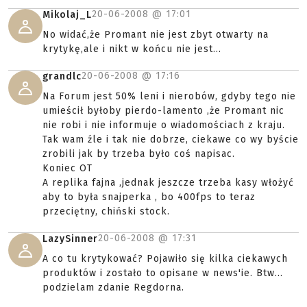
20-06-2008 @
17:01
Mikolaj_L
No widać,że Promant nie jest zbyt otwarty na
krytykę,ale i nikt w końcu nie jest...
20-06-2008 @
17:16
grandlc
Na Forum jest 50% leni i nierobów, gdyby tego nie
umieścił byłoby pierdo-lamento ,że Promant nic
nie robi i nie informuje o wiadomościach z kraju.
Tak wam źle i tak nie dobrze, ciekawe co wy byście
zrobili jak by trzeba było coś napisac.
Koniec OT
A replika fajna ,jednak jeszcze trzeba kasy włożyć
aby to była snajperka , bo 400fps to teraz
przeciętny, chiński stock.
20-06-2008 @
17:31
LazySinner
A co tu krytykować? Pojawiło się kilka ciekawych
produktów i zostało to opisane w news'ie. Btw...
podzielam zdanie Regdorna.