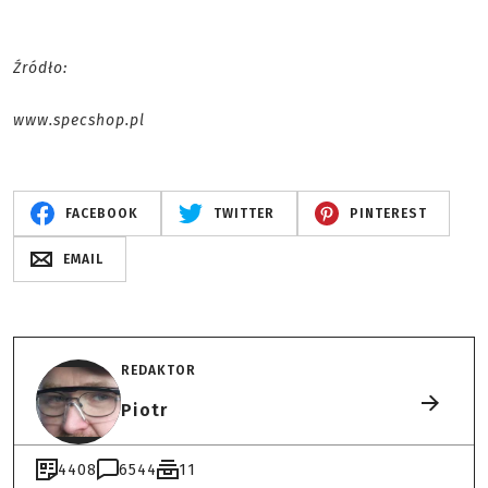
Źródło:
www.specshop.pl
FACEBOOK
TWITTER
PINTEREST
EMAIL
REDAKTOR
Piotr
4408
6544
11