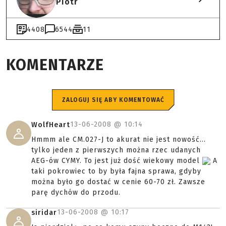
Piotr
4408
6544
11
KOMENTARZE
ZALOGUJ SIĘ ABY KOMENTOWAĆ
13-06-2008 @
10:14
WolfHeart
Hmmm ale CM.027-J to akurat nie jest nowość...
tylko jeden z pierwszych można rzec udanych
AEG-ów CYMY. To jest już dość wiekowy model
A
taki pokrowiec to by była fajna sprawa, gdyby
można było go dostać w cenie 60-70 zł. Zawsze
parę dychów do przodu.
13-06-2008 @
10:17
siridar