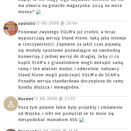
ma otworu na gniazdo magazynka. Liczą na more
money?
13-06-2008 @
20:04
xasistis
Ponieważ zwykłego EGLM'a już zrobili, a teraz
wypuszczają wersję Stand Alone, taką jaka istnieje
w rzeczywistości. Zapewne za jakiś czas pojawią
się moduły spustowe pozwalające na swobodną
konwersję z jednej wersji do drugiej, żeby ci co
kupili SCAR'a z granatnikiem mogli dokupić samą
ramę i ten właśnei moduł, i odwrotnie; nabywcy
Stand Alone mogli podczepić EGLM'a do SCAR'a.
Ponadto wersja standardowa doczepiona do ramy
byłaby dłuższa i niewygodna.
13-06-2008 @
21:03
Hornet
Poza tym pewnie takie były projekty i zmówienie
od Wojska, i nikt nie pomyślał że to może się
niespodobać maniakom ASG