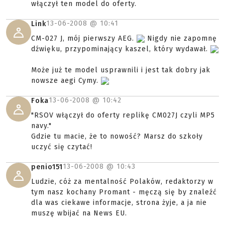
włączył ten model do oferty.
13-06-2008 @
10:41
Link
CM-027 J, mój pierwszy AEG.
Nigdy nie zapomnę
dźwięku, przypominający kaszel, który wydawał.
Może już te model usprawnili i jest tak dobry jak
nowsze aegi Cymy.
13-06-2008 @
10:42
Foka
"RSOV włączył do oferty replikę CM027J czyli MP5
navy."
Gdzie tu macie, że to nowość? Marsz do szkoły
uczyć się czytać!
13-06-2008 @
10:43
penio151
Ludzie, cóż za mentalność Polaków, redaktorzy w
tym nasz kochany Promant - męczą się by znaleźć
dla was ciekawe informacje, strona żyje, a ja nie
muszę wbijać na News EU.