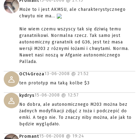
13-06-2008 @
21:15
Promant
Może to i jest AKMSU, ale charakterystycznego
chwytu nie ma...
Nie wiem czemu wszyscy tak się dziwią temu
granatnikowi. Normalna rzecz. Tak samo jest
autonomiczny granatnik od G36, jest też masa
wersji M203 z róznymi łożami i chwytami. Norma.
Nawet nasi noszą w Afganie autonomicznego
Pallada.
13-06-2008 @
21:52
OC14Groza
ten prototyp ma taką kolbe $3
15-06-2008 @
12:57
kydrys
No dobra, ale autonomicznego M203 można bez
żadnych modyfikacji zdjąć z łoża i podczepić do
emki. A tego nie. To znaczy niby można, ale jak to
będzie wyglądało.
15-06-2008 @
19:24
Promant