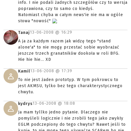
info. I nie podali żadnych szczegółów czy to wersja
poprawiona, czy to samo co kiedyś.
Natomiast chyba w całym news'ie nie ma w ogóle
słowa "nowość"
13-06-2008 @
16:29
Tanaj
A ja za każdym razem jak widzę tego "stand
alone'a" to nie mogę przestać sobie wyobrażać
jeszcze trzech granatników dookoła w roli BFG.
Hie hie hie... XD
13-06-2008 @
17:39
Kamil
To nie jest żaden prototyp. W tym pokrowcu to
jest AKMSU, tylko bez tego charakterystycznego
chwytu.
13-06-2008 @
18:08
kydrys
Ja mam tyllko jedno pytanie. Dlaczego nie
pomyśleli logicznie i nie zrobili tego jako zwykły
EGLM podczepiony do tego chwytu? Nawet jeśli to
kupię, to nie mogę tego używaćze SCARem bo nie