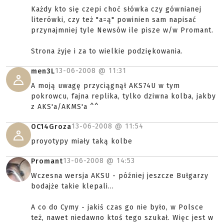
Każdy kto się czepi choć słówka czy gównianej
literówki, czy też "a=ą" powinien sam napisać
przynajmniej tyle Newsów ile pisze w/w Promant.
Strona żyje i za to wielkie podziękowania.
13-06-2008 @
11:31
men3L
A moją uwagę przyciągnął AKS74U w tym
pokrowcu, fajna replika, tylko dziwna kolba, jakby
z AKS'a/AKMS'a ^^
13-06-2008 @
11:54
OC14Groza
proyotypy miały taką kolbe
13-06-2008 @
14:53
Promant
Wczesna wersja AKSU - później jeszcze Bułgarzy
bodajże takie klepali...
A co do Cymy - jakiś czas go nie było, w Polsce
też, nawet niedawno ktoś tego szukał. Więc jest w