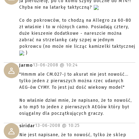
Ja pierdzielę, po co komu szyny boczne do M14?!
Chyba nie na latarkę taktyczną?
Co do pokrowców, to chodzą na Allegro za 60-80
zł właśnie i to w różnych camo. Posiadają cztery,
duże kieszenie dodatkowe - nareszcie można
zabrać na strzelankę cały szpej w jednym
pokrowcu (no może nie licząc kamizelki taktycznej
)
13-06-2008 @
10:24
Jarmo
"Hmmm ale CM.027-J to akurat nie jest nowość...
tylko jeden z pierwszych można rzec udanych
AEG-ów CYMY. To jest już dość wiekowy model"
No właśnie dziwi mnie, że napisano, że to nowość,
a to mp5 to jeden z pierwszych AEGów który był
osiągalny dla początkujących graczy.
13-06-2008 @
10:25
siridar
Nie jest napisane, że to nowość, tylko że sklep